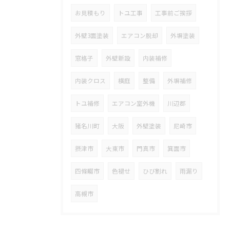
お見積もり
トユ工事
工事前ご挨拶
外壁3面塗装
エアコン脱却
外塀塗装
窓格子
外壁新設
内装補修
内装クロス
横庭
整備
外塀補修
トユ補修
エアコン室外機
川辺郡
猪名川町
大阪
外壁塗装
尼崎市
摂津市
大東市
門真市
箕面市
四條畷市
色褪せ
ひび割れ
雨漏り
高槻市