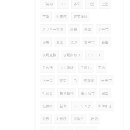
ご契約
フル
多彩
中塗
上塗
下塗
附帯部
軒天塗装
クリヤー塗装
屋根
外壁
伊丹市
足場
着工
洗浄
豊中市
養生
現場点検
現場段取り
リモート
その他
フル塗装
手直し
下地
ベース
変更
色
鳥取県
米子市
打合せ
集合住宅
東大阪市
完工
城東区
補修
シーリング
お値引き
限界
お見積
段取り
出張