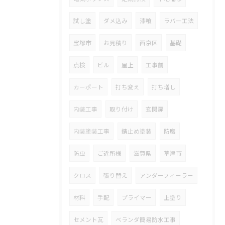
試し塗
ダメ込み
漆喰
ラバー工法
宝塚市
お見積り
西京区
基礎
点検
ビル
屋上
工事前
カーポート
打ち変え
打ち増し
内装工事
取り付け
玄関扉
内装塗装工事
錆止め塗装
防腐
防虫
ご近所様
滋賀県
草津市
クロス
張り替え
アンダーフィーラー
材料
手配
プライマー
上塗り
セメント瓦
ベランダ簡易防水工事