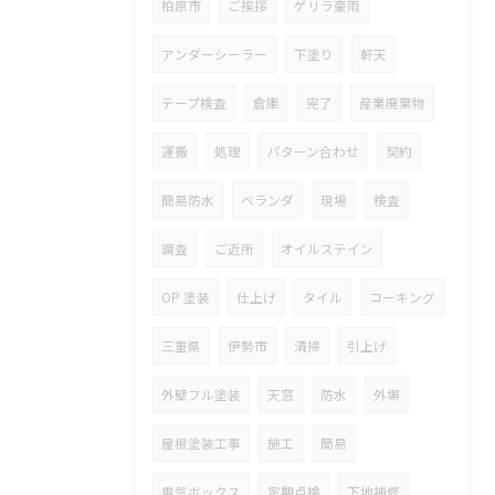
柏原市
ご挨拶
ゲリラ豪雨
アンダーシーラー
下塗り
軒天
テープ検査
倉庫
完了
産業廃棄物
運搬
処理
パターン合わせ
契約
簡易防水
ベランダ
現場
検査
調査
ご近所
オイルステイン
OP 塗装
仕上げ
タイル
コーキング
三重県
伊勢市
清掃
引上げ
外壁フル塗装
天窓
防水
外塀
屋根塗装工事
施工
簡易
電気ボックス
定期点検
下地補修