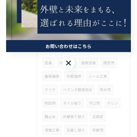
兵庫県尼崎市でベランダリフォームを施工してます。
タグ
Tags
お問い合わせはこちら
お問い合わせはこちら
塗装
内装塗装
屋根塗装
西宮市
屋根補修
外壁補修
シール工事
クリヤ
ベランダ簡易防水
茨木市
吹田市
タイル張り
守口市
ケレン
錆止め
外壁張り替え
瓦固定
漆喰工事
瓦差し替え
京都市