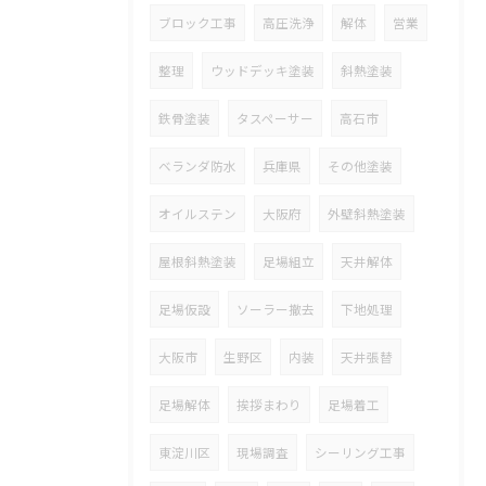
ブロック工事
高圧洗浄
解体
営業
整理
ウッドデッキ塗装
斜熱塗装
鉄骨塗装
タスペーサー
高石市
ベランダ防水
兵庫県
その他塗装
オイルステン
大阪府
外壁斜熱塗装
屋根斜熱塗装
足場組立
天井解体
足場仮設
ソーラー撤去
下地処理
大阪市
生野区
内装
天井張替
足場解体
挨拶まわり
足場着工
東淀川区
現場調査
シーリング工事