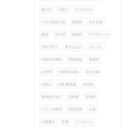
着工前
中塗り
打ち合わせ
クロス張替工事
西伯郡
米子支店
開店
枚方市
琴浦町
サイディング
外壁下塗り
軒天仕上げ
ダメコミ
外壁部分補修
現地調査
島根県
安来市
外壁部分塗装
防水工事
外壁w
外壁2面塗装
東伯郡
屋根葺き替え
見積書
外階段
ベランダ解体
浪板交換
台風
台風養生
玄関
リフォーム