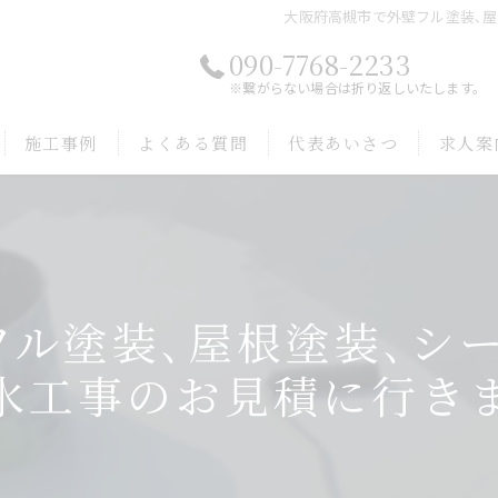
大阪府高槻市で外壁フル塗装､屋
090-7768-2233
※繋がらない場合は折り返しいたします。
施工事例
よくある質問
代表あいさつ
求人案
ル塗装､屋根塗装､シ
水工事のお見積に行き