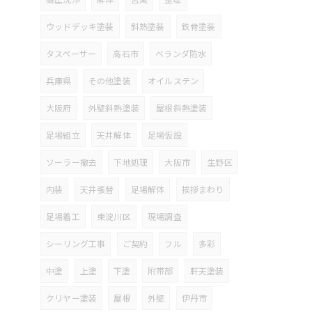
ウッドデッキ塗装
斜熱塗装
鉄骨塗装
タスペーサー
高石市
ベランダ防水
兵庫県
その他塗装
オイルステン
大阪府
外壁斜熱塗装
屋根斜熱塗装
足場組立
天井解体
足場仮設
ソーラー撤去
下地処理
大阪市
生野区
内装
天井張替
足場解体
挨拶まわり
足場着工
東淀川区
現場調査
シーリング工事
ご契約
フル
多彩
中塗
上塗
下塗
附帯部
軒天塗装
クリヤー塗装
屋根
外壁
伊丹市