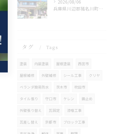
2026/08/06
兵庫県川辺郡猪名川町に外壁フル塗装､シーリング工事､ベランダ簡易防水工事の現地調査に行きました。
タグ
Tags
塗装
内装塗装
屋根塗装
西宮市
屋根補修
外壁補修
シール工事
クリヤ
ベランダ簡易防水
茨木市
吹田市
タイル張り
守口市
ケレン
錆止め
外壁張り替え
瓦固定
漆喰工事
瓦差し替え
京都市
ブロック工事
高圧洗浄
解体
営業
整理