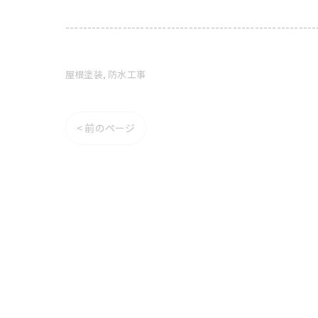
---------------------------------------------------------
屋根塗装
防水工事
< 前のページ