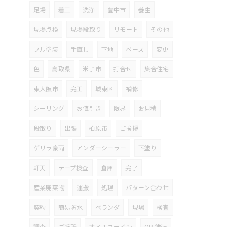
足場
着工
洗浄
豊中市
養生
現場点検
現場段取り
リモート
その他
フル塗装
手直し
下地
ベース
変更
色
鳥取県
米子市
打合せ
集合住宅
東大阪市
完工
城東区
補修
シーリング
お値引き
限界
お見積
段取り
出張
柏原市
ご挨拶
ゲリラ豪雨
アンダーシーラー
下塗り
軒天
テープ検査
倉庫
完了
産業廃棄物
運搬
処理
パターン合わせ
契約
簡易防水
ベランダ
現場
検査
調査
ご近所
オイルステイン
OP 塗装