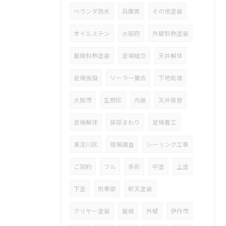
ベランダ防水
兵庫県
その他塗装
オイルステン
大阪府
外壁斜熱塗装
屋根斜熱塗装
足場組立
天井解体
足場仮設
ソーラー撤去
下地処理
大阪市
生野区
内装
天井張替
足場解体
挨拶まわり
足場着工
東淀川区
現場調査
シーリング工事
ご契約
フル
多彩
中塗
上塗
下塗
附帯部
軒天塗装
クリヤー塗装
屋根
外壁
伊丹市