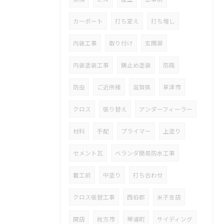
カーポート
打ち変え
打ち増し
内装工事
取り付け
玄関扉
内装塗装工事
錆止め塗装
防腐
防虫
ご近所様
滋賀県
草津市
クロス
張り替え
アンダーフィーラー
材料
手配
プライマー
上塗り
セメント瓦
ベランダ簡易防水工事
着工前
中塗り
打ち合わせ
クロス張替工事
西伯郡
米子支店
開店
枚方市
琴浦町
サイディング