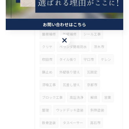
タグ
Tags
塗装
内装塗装
屋根塗装
西宮市
お問い合わせはこちら
屋根補修
外壁補修
シール工事
お問い合わせはこちら
クリヤ
ベランダ簡易防水
茨木市
吹田市
タイル張り
守口市
ケレン
錆止め
外壁張り替え
瓦固定
漆喰工事
瓦差し替え
京都市
ブロック工事
高圧洗浄
解体
営業
整理
ウッドデッキ塗装
斜熱塗装
鉄骨塗装
タスペーサー
高石市