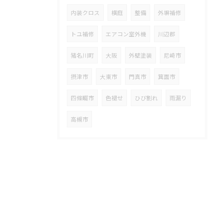
内装クロス
横庭
整備
外塀補修
トユ補修
エアコン室外機
川辺郡
猪名川町
大阪
外壁塗装
尼崎市
摂津市
大東市
門真市
箕面市
四條畷市
色褪せ
ひび割れ
雨漏り
高槻市