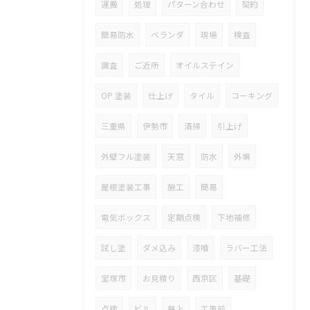
運搬
処理
パターン合わせ
契約
簡易防水
ベランダ
現場
検査
調査
ご近所
オイルステイン
OP 塗装
仕上げ
タイル
コーキング
三重県
伊勢市
清掃
引上げ
外壁フル塗装
天窓
防水
外塀
屋根塗装工事
施工
簡易
電気ボックス
定期点検
下地補修
試し塗
ダメ込み
漆喰
ラバー工法
宝塚市
お見積り
西京区
基礎
点検
ビル
屋上
工事前