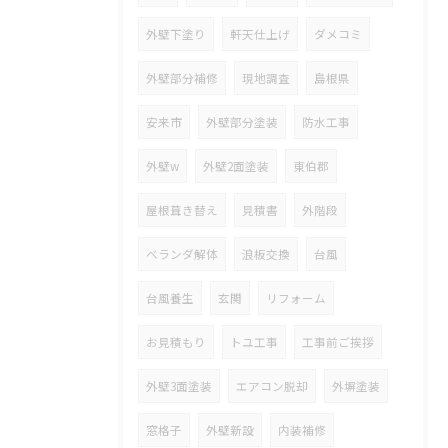
外壁下塗り
軒天仕上げ
ダメコミ
外壁部分補修
現地調査
島根県
安来市
外壁部分塗装
防水工事
外壁w
外壁2面塗装
東伯郡
屋根葺き替え
見積書
外階段
ベランダ解体
浪板交換
台風
台風養生
玄関
リフォーム
お見積もり
トユ工事
工事前ご挨拶
外壁3面塗装
エアコン脱却
外塀塗装
窓格子
外壁新設
内装補修