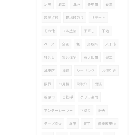
足場
着工
洗浄
豊中市
養生
現場点検
現場段取り
リモート
その他
フル塗装
手直し
下地
ベース
変更
色
鳥取県
米子市
打合せ
集合住宅
東大阪市
完工
城東区
補修
シーリング
お値引き
限界
お見積
段取り
出張
柏原市
ご挨拶
ゲリラ豪雨
アンダーシーラー
下塗り
軒天
テープ検査
倉庫
完了
産業廃棄物