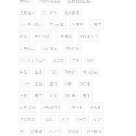
大阪府
外壁斜熱塗装
屋根斜熱塗装
足場組立
天井解体
足場仮設
ソーラー撤去
下地処理
大阪市
生野区
内装
天井張替
足場解体
挨拶まわり
足場着工
東淀川区
現場調査
シーリング工事
ご契約
フル
多彩
中塗
上塗
下塗
附帯部
軒天塗装
クリヤー塗装
屋根
外壁
伊丹市
足場
着工
洗浄
豊中市
養生
現場点検
現場段取り
リモート
その他
フル塗装
手直し
下地
ベース
変更
色
鳥取県
米子市
打合せ
集合住宅