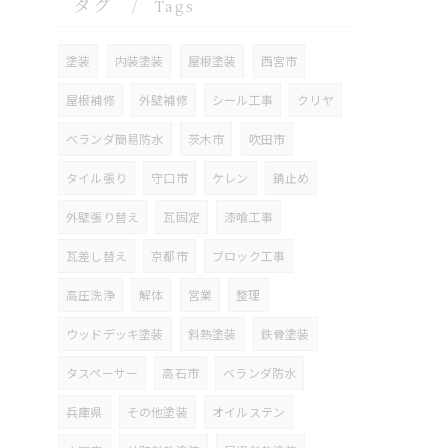
タグ
Tags
塗装
内装塗装
屋根塗装
西宮市
屋根補修
外壁補修
シール工事
クリヤ
ベランダ簡易防水
茨木市
吹田市
タイル張り
守口市
ケレン
錆止め
外壁張り替え
瓦固定
漆喰工事
瓦差し替え
京都市
ブロック工事
高圧洗浄
解体
営業
整理
ウッドデッキ塗装
斜熱塗装
鉄骨塗装
タスペーサー
高石市
ベランダ防水
兵庫県
その他塗装
オイルステン