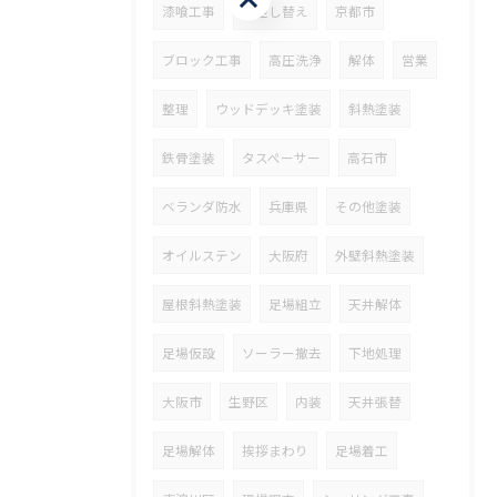
漆喰工事
瓦差し替え
京都市
ブロック工事
高圧洗浄
解体
営業
整理
ウッドデッキ塗装
斜熱塗装
鉄骨塗装
タスペーサー
高石市
ベランダ防水
兵庫県
その他塗装
オイルステン
大阪府
外壁斜熱塗装
屋根斜熱塗装
足場組立
天井解体
足場仮設
ソーラー撤去
下地処理
大阪市
生野区
内装
天井張替
足場解体
挨拶まわり
足場着工