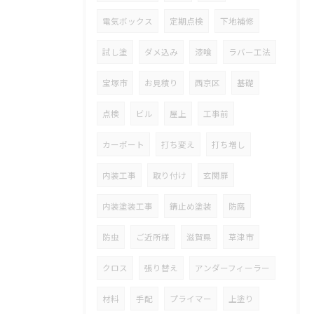
電気ボックス
定期点検
下地補修
試し塗
ダメ込み
漆喰
ラバー工法
宝塚市
お見積り
西京区
基礎
点検
ビル
屋上
工事前
カーポート
打ち変え
打ち増し
内装工事
取り付け
玄関扉
内装塗装工事
錆止め塗装
防腐
防虫
ご近所様
滋賀県
草津市
クロス
張り替え
アンダーフィーラー
材料
手配
プライマー
上塗り