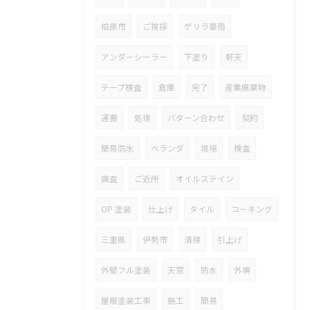
柏原市
ご挨拶
ゲリラ豪雨
アンダーシーラー
下塗り
軒天
テープ検査
倉庫
完了
産業廃棄物
運搬
処理
パターン合わせ
契約
簡易防水
ベランダ
現場
検査
調査
ご近所
オイルステイン
OP 塗装
仕上げ
タイル
コーキング
三重県
伊勢市
清掃
引上げ
外壁フル塗装
天窓
防水
外塀
屋根塗装工事
施工
簡易