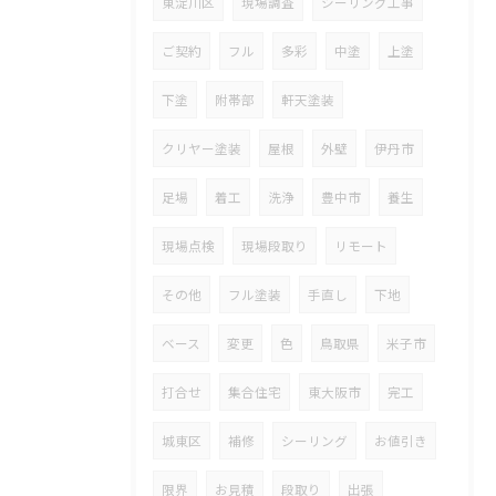
東淀川区
現場調査
シーリング工事
ご契約
フル
多彩
中塗
上塗
下塗
附帯部
軒天塗装
クリヤー塗装
屋根
外壁
伊丹市
足場
着工
洗浄
豊中市
養生
現場点検
現場段取り
リモート
その他
フル塗装
手直し
下地
ベース
変更
色
鳥取県
米子市
打合せ
集合住宅
東大阪市
完工
城東区
補修
シーリング
お値引き
限界
お見積
段取り
出張