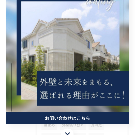
2026/08/08
大阪府吹田市で階段をFRP 防水を施工しました。
タグ
Tags
塗装
内装塗装
屋根塗装
西宮市
屋根補修
外壁補修
シール工事
クリヤ
ベランダ簡易防水
茨木市
吹田市
タイル張り
守口市
ケレン
お問い合わせはこちら
錆止め
外壁張り替え
瓦固定
お問い合わせはこちら