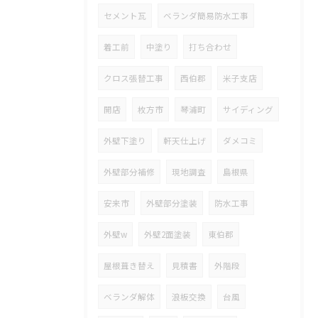
セメント瓦
ベランダ簡易防水工事
着工前
中塗り
打ち合わせ
クロス張替工事
西伯郡
米子支店
開店
枚方市
琴浦町
サイディング
外壁下塗り
軒天仕上げ
ダメコミ
外壁部分補修
現地調査
島根県
安来市
外壁部分塗装
防水工事
外壁w
外壁2面塗装
東伯郡
屋根葺き替え
見積書
外階段
ベランダ解体
浪板交換
台風