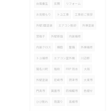
台風養生
玄関
リフォーム
お見積もり
トユ工事
工事前ご挨拶
外壁3面塗装
エアコン脱却
外塀塗装
窓格子
外壁新設
内装補修
内装クロス
横庭
整備
外塀補修
トユ補修
エアコン室外機
川辺郡
猪名川町
階段
FRP 防水
大阪
外壁塗装
尼崎市
摂津市
大東市
門真市
箕面市
四條畷市
色褪せ
ひび割れ
雨漏り
高槻市