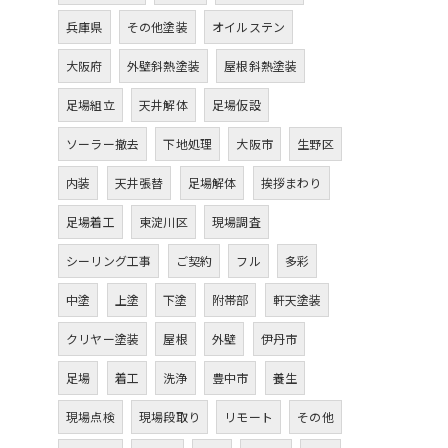
兵庫県
その他塗装
オイルステン
大阪府
外壁斜熱塗装
屋根斜熱塗装
足場組立
天井解体
足場仮設
ソーラー撤去
下地処理
大阪市
生野区
内装
天井張替
足場解体
挨拶まわり
足場着工
東淀川区
現場調査
シーリング工事
ご契約
フル
多彩
中塗
上塗
下塗
附帯部
軒天塗装
クリヤー塗装
屋根
外壁
伊丹市
足場
着工
洗浄
豊中市
養生
現場点検
現場段取り
リモート
その他