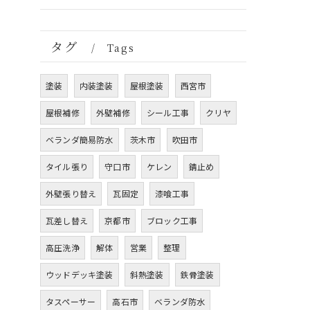
タグ
Tags
塗装
内装塗装
屋根塗装
西宮市
屋根補修
外壁補修
シール工事
クリヤ
ベランダ簡易防水
茨木市
吹田市
タイル張り
守口市
ケレン
錆止め
外壁張り替え
瓦固定
漆喰工事
瓦差し替え
京都市
ブロック工事
高圧洗浄
解体
営業
整理
ウッドデッキ塗装
斜熱塗装
鉄骨塗装
タスペーサー
高石市
ベランダ防水