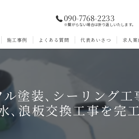
090-7768-2233
※繋がらない場合は折り返しいたします。
施工事例
よくある質問
代表あいさつ
求人案
ル塗装､シーリング工
水､浪板交換工事を完