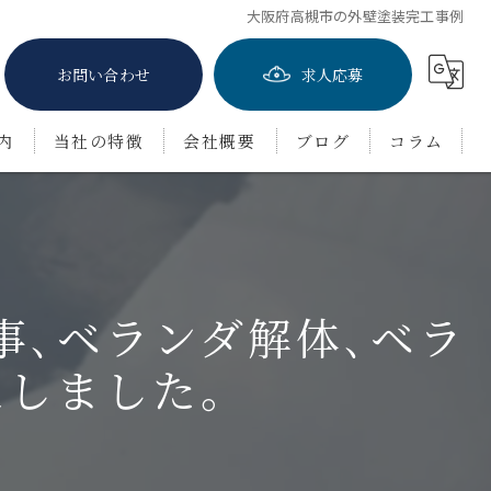
大阪府高槻市の外壁塗装完工事例
お問い合わせ
求人応募
内
当社の特徴
会社概要
ブログ
コラム
屋根塗装
防水工事
事､ベランダ解体､ベラ
茨木市の外壁塗装
豊中市の外壁塗装
工しました。
吹田市の外壁塗装