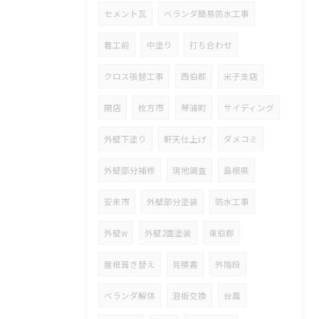
セメント瓦
ベランダ簡易防水工事
着工前
中塗り
打ち合わせ
クロス張替工事
西伯郡
米子支店
開店
枚方市
琴浦町
サイディング
外壁下塗り
軒天仕上げ
ダメコミ
外壁部分補修
現地調査
島根県
安来市
外壁部分塗装
防水工事
外壁w
外壁2面塗装
東伯郡
屋根葺き替え
見積書
外階段
ベランダ解体
浪板交換
台風