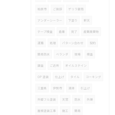
柏原市
ご挨拶
ゲリラ豪雨
アンダーシーラー
下塗り
軒天
テープ検査
倉庫
完了
産業廃棄物
運搬
処理
パターン合わせ
契約
簡易防水
ベランダ
現場
検査
調査
ご近所
オイルステイン
OP 塗装
仕上げ
タイル
コーキング
三重県
伊勢市
清掃
引上げ
外壁フル塗装
天窓
防水
外塀
屋根塗装工事
施工
簡易