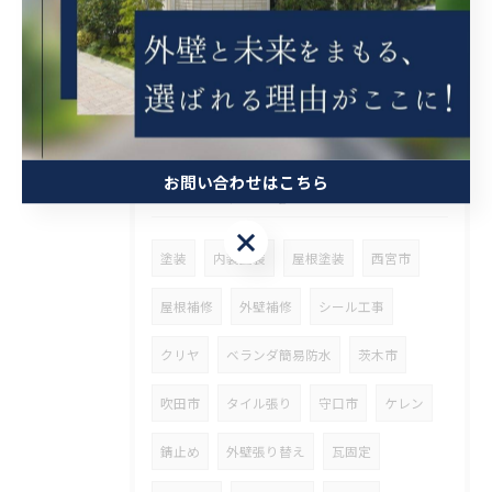
2026/08/06
兵庫県尼崎市でベランダリフォームを施工してます。
お問い合わせはこちら
タグ
Tags
お問い合わせはこちら
塗装
内装塗装
屋根塗装
西宮市
屋根補修
外壁補修
シール工事
クリヤ
ベランダ簡易防水
茨木市
吹田市
タイル張り
守口市
ケレン
錆止め
外壁張り替え
瓦固定