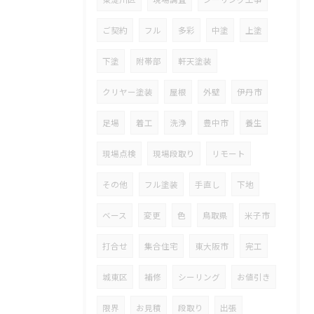
ご契約
フル
多彩
中塗
上塗
下塗
附帯部
軒天塗装
クリヤー塗装
屋根
外壁
伊丹市
足場
着工
洗浄
豊中市
養生
現場点検
現場段取り
リモート
その他
フル塗装
手直し
下地
ベース
変更
色
鳥取県
米子市
打合せ
集合住宅
東大阪市
完工
城東区
補修
シーリング
お値引き
限界
お見積
段取り
出張