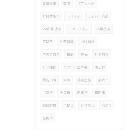
台風養生
玄関
リフォーム
お見積もり
トユ工事
工事前ご挨拶
外壁3面塗装
エアコン脱却
外塀塗装
窓格子
外壁新設
内装補修
内装クロス
横庭
整備
外塀補修
トユ補修
エアコン室外機
川辺郡
猪名川町
大阪
外壁塗装
尼崎市
摂津市
大東市
門真市
箕面市
四條畷市
色褪せ
ひび割れ
雨漏り
高槻市