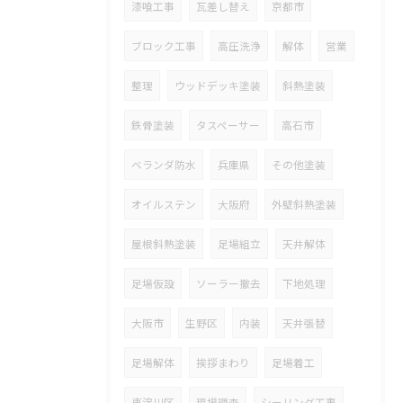
漆喰工事
瓦差し替え
京都市
ブロック工事
高圧洗浄
解体
営業
整理
ウッドデッキ塗装
斜熱塗装
鉄骨塗装
タスペーサー
高石市
ベランダ防水
兵庫県
その他塗装
オイルステン
大阪府
外壁斜熱塗装
屋根斜熱塗装
足場組立
天井解体
足場仮設
ソーラー撤去
下地処理
大阪市
生野区
内装
天井張替
足場解体
挨拶まわり
足場着工
東淀川区
現場調査
シーリング工事