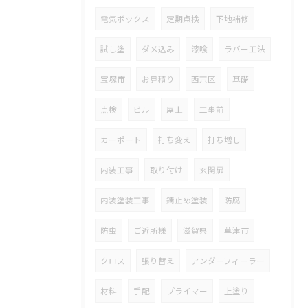
電気ボックス
定期点検
下地補修
試し塗
ダメ込み
漆喰
ラバー工法
宝塚市
お見積り
西京区
基礎
点検
ビル
屋上
工事前
カーポート
打ち変え
打ち増し
内装工事
取り付け
玄関扉
内装塗装工事
錆止め塗装
防腐
防虫
ご近所様
滋賀県
草津市
クロス
張り替え
アンダーフィーラー
材料
手配
プライマー
上塗り