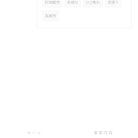
四條畷市
色褪せ
ひび割れ
雨漏り
高槻市
ホーム
事業内容