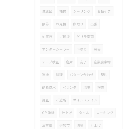
城東区
補修
シーリング
お値引き
限界
お見積
段取り
出張
柏原市
ご挨拶
ゲリラ豪雨
アンダーシーラー
下塗り
軒天
テープ検査
倉庫
完了
産業廃棄物
運搬
処理
パターン合わせ
契約
簡易防水
ベランダ
現場
検査
調査
ご近所
オイルステイン
OP 塗装
仕上げ
タイル
コーキング
三重県
伊勢市
清掃
引上げ