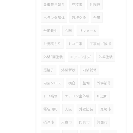
屋根葺き替え
見積書
外階段
ベランダ解体
浪板交換
台風
台風養生
玄関
リフォーム
お見積もり
トユ工事
工事前ご挨拶
外壁3面塗装
エアコン脱却
外塀塗装
窓格子
外壁新設
内装補修
内装クロス
横庭
整備
外塀補修
トユ補修
エアコン室外機
川辺郡
猪名川町
大阪
外壁塗装
尼崎市
摂津市
大東市
門真市
箕面市