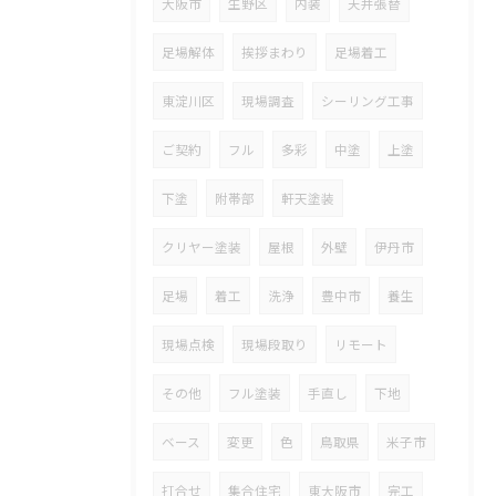
大阪市
生野区
内装
天井張替
足場解体
挨拶まわり
足場着工
東淀川区
現場調査
シーリング工事
ご契約
フル
多彩
中塗
上塗
下塗
附帯部
軒天塗装
クリヤー塗装
屋根
外壁
伊丹市
足場
着工
洗浄
豊中市
養生
現場点検
現場段取り
リモート
その他
フル塗装
手直し
下地
ベース
変更
色
鳥取県
米子市
打合せ
集合住宅
東大阪市
完工