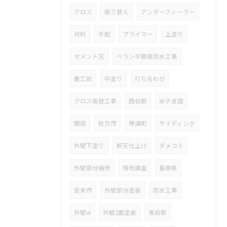
クロス
張り替え
アンダーフィーラー
材料
手配
プライマー
上塗り
セメント瓦
ベランダ簡易防水工事
着工前
中塗り
打ち合わせ
クロス張替工事
西伯郡
米子支店
開店
枚方市
琴浦町
サイディング
外壁下塗り
軒天仕上げ
ダメコミ
外壁部分補修
現地調査
島根県
安来市
外壁部分塗装
防水工事
外壁w
外壁2面塗装
東伯郡