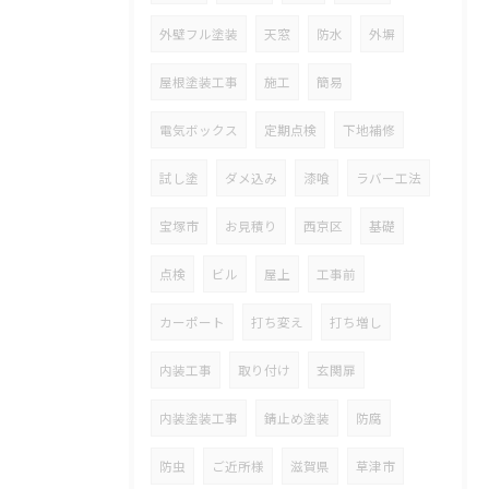
外壁フル塗装
天窓
防水
外塀
屋根塗装工事
施工
簡易
電気ボックス
定期点検
下地補修
試し塗
ダメ込み
漆喰
ラバー工法
宝塚市
お見積り
西京区
基礎
点検
ビル
屋上
工事前
カーポート
打ち変え
打ち増し
内装工事
取り付け
玄関扉
内装塗装工事
錆止め塗装
防腐
防虫
ご近所様
滋賀県
草津市