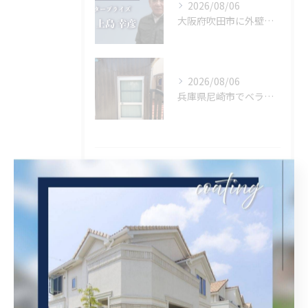
2026/08/06
大阪府吹田市に外壁フル塗装､シーリング工事､ベランダ簡易防水工事､エアコン脱却の現地調査に行きました。
2026/08/06
兵庫県尼崎市でベランダリフォームを施工してます。
タグ
Tags
塗装
内装塗装
屋根塗装
西宮市
屋根補修
外壁補修
シール工事
クリヤ
ベランダ簡易防水
茨木市