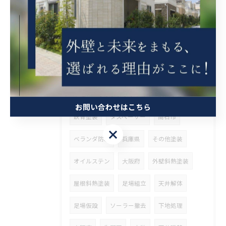
吹田市
タイル張り
守口市
ケレン
錆止め
外壁張り替え
瓦固定
漆喰工事
瓦差し替え
京都市
ブロック工事
高圧洗浄
解体
営業
整理
ウッドデッキ塗装
斜熱塗装
お問い合わせはこちら
鉄骨塗装
タスペーサー
高石市
お問い合わせはこちら
ベランダ防水
兵庫県
その他塗装
オイルステン
大阪府
外壁斜熱塗装
屋根斜熱塗装
足場組立
天井解体
足場仮設
ソーラー撤去
下地処理