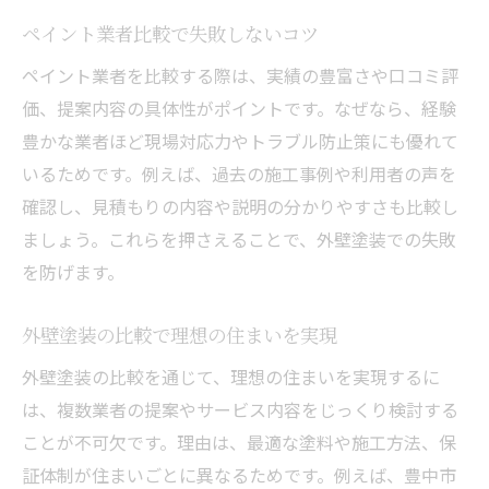
外壁塗装業者の比較で知っておきたい基準
ペイント業者比較で失敗しないコツ
住まいの安全を守る業者選びのポイント
ペイント業者を比較する際は、実績の豊富さや口コミ評
業者ごとの外壁塗装保証内容を比較する
価、提案内容の具体性がポイントです。なぜなら、経験
豊かな業者ほど現場対応力やトラブル防止策にも優れて
外壁塗装の実績が豊富な業者の見つけ方
いるためです。例えば、過去の施工事例や利用者の声を
ペイント業者の違いで仕上がりに差が出る
確認し、見積もりの内容や説明の分かりやすさも比較し
理由
ましょう。これらを押さえることで、外壁塗装での失敗
外壁塗装で失敗しない業者比較の進め方
を防げます。
外壁塗装で注目すべき保証やアフターサービス
外壁塗装の保証内容で選ぶべきポイント
外壁塗装の比較で理想の住まいを実現
アフターサービスが充実した外壁塗装業者
外壁塗装の比較を通じて、理想の住まいを実現するに
保証とサポート体制で比較する外壁塗装
は、複数業者の提案やサービス内容をじっくり検討する
住まいを守る外壁塗装の安心保証とは
ことが不可欠です。理由は、最適な塗料や施工方法、保
外壁塗装の保証期間とその重要性
証体制が住まいごとに異なるためです。例えば、豊中市