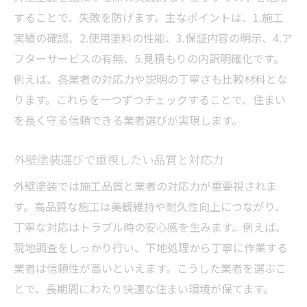
吹田・豊中で異なる助成金制度の比較
することで、失敗を防げます。主なポイントは、1.施工
外壁塗装助成金の申請時に注意したい点
実績の確認、2.使用塗料の性能、3.保証内容の明示、4.ア
外壁塗装の費用負担を減らす裏ワザ
フターサービスの有無、5.見積もりの内訳明確化です。
長持ちする外壁塗装の選び方を徹底解説
例えば、各業者の対応力や説明の丁寧さも比較材料とな
ります。これらを一つずつチェックすることで、住まい
外壁塗装が長持ちする塗料と施工のポイン
を長く守る信頼できる業者選びが実現します。
ト
住まいを守る外壁塗装の耐久性を高める方
外壁塗装選びで重視したい品質と対応力
法
外壁塗装では施工品質と業者の対応力が重要視されま
吹田で人気の外壁塗装技術と比較検証
す。高品質な施工は美観維持や耐久性向上につながり、
外壁塗装のメンテナンスで寿命を延ばすコ
丁寧な対応はトラブル時の安心感を生みます。例えば、
ツ
現地調査をしっかり行い、下地処理から丁寧に作業する
外壁塗装で後悔しない色選びのポイント
業者は信頼性が高いといえます。こうした業者を選ぶこ
外壁塗装の耐久性を見極めるチェック方法
とで、長期間にわたり快適な住まい環境が保てます。
外壁塗装業者比較で安心できる住まいへ