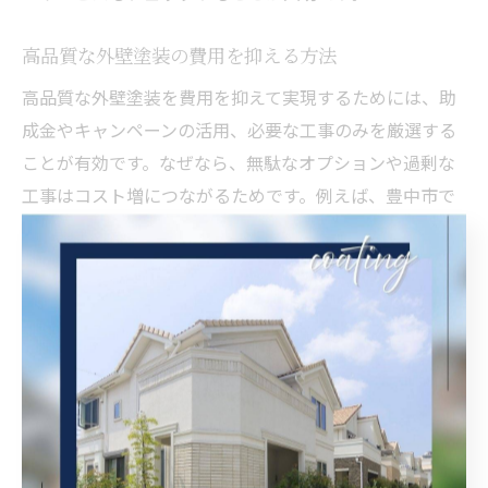
高品質な外壁塗装の費用を抑える方法
高品質な外壁塗装を費用を抑えて実現するためには、助
成金やキャンペーンの活用、必要な工事のみを厳選する
ことが有効です。なぜなら、無駄なオプションや過剰な
工事はコスト増につながるためです。例えば、豊中市で
も条件が合えば助成金が利用できる場合があり、申請方
法を事前に確認することで費用を軽減できます。信頼で
きる業者と相談し、必要な施工範囲を見極めることがポ
イントです。
外壁塗装の費用と品質で後悔しない選び方
外壁塗装で後悔しないためには、費用と品質の両面を重
視した選び方が重要です。その理由は、見た目の美しさ