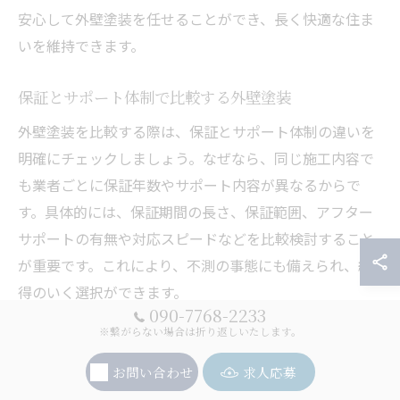
安心して外壁塗装を任せることができ、長く快適な住ま
いを維持できます。
保証とサポート体制で比較する外壁塗装
外壁塗装を比較する際は、保証とサポート体制の違いを
明確にチェックしましょう。なぜなら、同じ施工内容で
も業者ごとに保証年数やサポート内容が異なるからで
す。具体的には、保証期間の長さ、保証範囲、アフター
サポートの有無や対応スピードなどを比較検討すること
が重要です。これにより、不測の事態にも備えられ、納
得のいく選択ができます。
090-7768-2233
※繋がらない場合は折り返しいたします。
住まいを守る外壁塗装の安心保証とは
お問い合わせ
求人応募
外壁塗装の安心保証とは、施工後に発生する可能性のあ