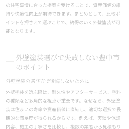
の住宅事情に合った提案を受けることで、資産価値の維
アフターサービスで差がつく外壁塗装選び
持や快適性向上が期待できます。まとめとして、比較ポ
豊中市の外壁塗装を比較して理想の住まいに
イントを押さえて選ぶことで、納得のいく外壁塗装が可
外壁塗装比較で理想の住まいを実現する方
能となります。
法
豊中市で満足度の高い外壁塗装の選び方
吹田と比較した外壁塗装の満足ポイント
外壁塗装選びで失敗しない豊中市
住まいの価値を高める外壁塗装の提案
のポイント
外壁塗装を比較して納得の仕上がりへ
外壁塗装の選び方で後悔しないために
外壁塗装選びで後悔しないための最終チェ
ック
外壁塗装を選ぶ際は、耐久性やアフターサービス、塗料
の種類など多角的な視点が重要です。なぜなら、外壁塗
装は住まいの寿命や資産価値に直結し、適切な選択で長
期的な満足度が得られるからです。例えば、実績や保証
内容、施工の丁寧さを比較し、複数の業者から見積もり