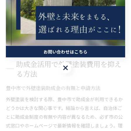
だけでなく、長期的な住まいの保護にも直結するからで
す。例えば、施工実績や口コミを確認し、複数業者の提
案を比較することで、納得のいく選択が可能となりま
す。最終的には、信頼性とコストパフォーマンスを両立
させた業者選びが満足度につながります。
お問い合わせはこちら
助成金活用で外壁塗装費用を抑え
お問い合わせはこちら
る方法
豊中市で外壁塗装助成金の有無と申請方法
外壁塗装を検討する際、豊中市で助成金が利用できるか
どうかは大きな関心事です。結論から言えば、自治体ご
とに助成金制度の有無や内容が異なるため、必ず市の公
式窓口やホームページで最新情報を確認しましょう。理