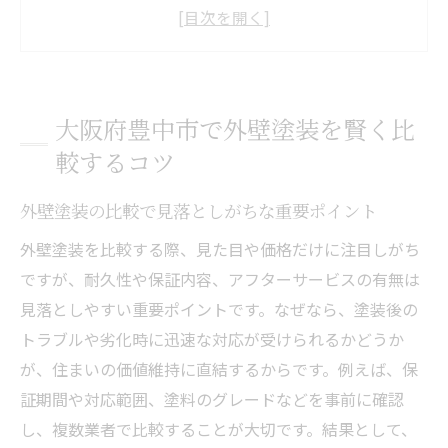
吹田周辺と豊中市の外壁塗装の違いを解説
住まいを守る外壁塗装の比較チェックリス
ト
外壁塗装選びで重視したい品質と対応力
大阪府豊中市で外壁塗装を賢く比
ペイント業者比較で失敗しないコツ
較するコツ
外壁塗装の比較で理想の住まいを実現
外壁塗装選びで失敗しない豊中市のポイント
外壁塗装の比較で見落としがちな重要ポイント
外壁塗装の選び方で後悔しないために
外壁塗装を比較する際、見た目や価格だけに注目しがち
豊中で安心できる外壁塗装業者の特徴
ですが、耐久性や保証内容、アフターサービスの有無は
外壁塗装の口コミや評判の見極め方
見落としやすい重要ポイントです。なぜなら、塗装後の
トラブルや劣化時に迅速な対応が受けられるかどうか
住まいの資産価値を守る外壁塗装の選択基
が、住まいの価値維持に直結するからです。例えば、保
準
証期間や対応範囲、塗料のグレードなどを事前に確認
吹田・豊中で比較したいペイントの違い
し、複数業者で比較することが大切です。結果として、
外壁塗装選びのよくある失敗例と対策