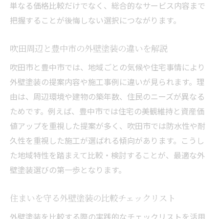
単なる価格比較だけでなく、総合的なサービス内容まで
費用と品質から見る外壁塗装の最適解
把握することが後悔しない選択につながります。
外壁塗装の費用相場と品質のバランスを解
説
吹田周辺と豊中市の外壁塗装の違いを解説
豊中市でコスパの良い外壁塗装を選ぶコツ
吹田市と豊中市では、地域ごとの気候や住宅事情により
吹田と比較して分かる外壁塗装の費用目安
外壁塗装の提案内容や施工事例に違いが見られます。理
見積もり比較で分かる外壁塗装の重要ポイ
由は、周辺環境や建物の築年数、住民のニーズが異なる
ント
ためです。例えば、豊中市では住宅の美観維持と資産価
高品質な外壁塗装の費用を抑える方法
値アップを重視した提案が多く、吹田市では防水性や耐
久性を重視した施工が選ばれる傾向があります。こうし
外壁塗装の費用と品質で後悔しない選び方
た地域特性を踏まえて比較・検討することが、最適な外
助成金活用で外壁塗装費用を抑える方法
壁塗装選びの第一歩となります。
豊中市で外壁塗装助成金の有無と申請方法
助成金活用で外壁塗装費用を賢く節約
住まいを守る外壁塗装の比較チェックリスト
外壁塗装で助成金が使える条件を解説
外壁塗装を比較する際の実践的なチェックリストを活用