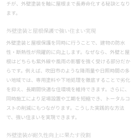
外壁塗装業者選びで失敗しないコツ
チが、外壁塗装を軸に屋根まで長寿命化する秘訣となり
地域密着型の外壁塗装が選ばれる理由
ます。
外壁塗装吹田市で安心の業者選定法
外壁塗装と屋根保護で強い住まい実現
外壁塗装と屋根施工に強い業者の特徴
外壁塗装と屋根保護を同時に行うことで、建物の防水
外壁塗装の口コミ活用と見積もり比較術
性・断熱性が飛躍的に向上します。なぜなら、外壁と屋
屋根も一緒に守る外壁塗装のポイント
根はどちらも紫外線や風雨の影響を強く受ける部分だか
外壁塗装で屋根も同時に守る重要性
らです。例えば、吹田市のような降雨量や日照時間の多
屋根と外壁塗装の素材選びのポイント
い地域では、専用塗料や下地処理を徹底することで劣化
外壁塗装と屋根施工時の注意点とは
を抑え、長期間快適な住環境を維持できます。さらに、
外壁塗装吹田市での塗料選びの基準
同時施工により足場設置や工期を短縮でき、トータルコ
外壁塗装で屋根劣化を防ぐ施工方法
ストの削減にもつながります。こうした実践的な方法
で、強い住まいを実現できます。
外壁塗装が屋根の耐久性を高める理由
費用対効果を高める塗装プランの秘訣
外壁塗装が耐久性向上に果たす役割
外壁塗装で得するプランの選び方