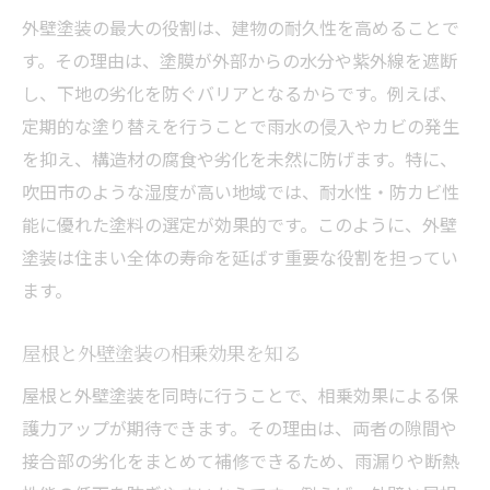
外壁塗装の最大の役割は、建物の耐久性を高めることで
外壁塗装と屋根を同時に依頼する利点
す。その理由は、塗膜が外部からの水分や紫外線を遮断
外壁塗装吹田市で賢い見積もり活用術
し、下地の劣化を防ぐバリアとなるからです。例えば、
外壁塗装の費用対効果を最大化する方法
定期的な塗り替えを行うことで雨水の侵入やカビの発生
屋根塗装と外壁塗装の相乗メリット紹介
を抑え、構造材の腐食や劣化を未然に防げます。特に、
外壁塗装でコスパを重視するプラン提案
吹田市のような湿度が高い地域では、耐水性・防カビ性
初めてでも安心な外壁塗装の流れ
能に優れた塗料の選定が効果的です。このように、外壁
塗装は住まい全体の寿命を延ばす重要な役割を担ってい
外壁塗装が初めてでも安心な手順解説
ます。
外壁塗装の事前準備と現地調査の重要性
外壁塗装吹田市での契約から施工まで
屋根と外壁塗装の相乗効果を知る
外壁塗装で知っておきたい工程の流れ
屋根と外壁塗装を同時に行うことで、相乗効果による保
外壁塗装と屋根同時施工の進め方を紹介
護力アップが期待できます。その理由は、両者の隙間や
外壁塗装の疑問を解消するポイント集
接合部の劣化をまとめて補修できるため、雨漏りや断熱
施工実績から見る安心の外壁塗装術