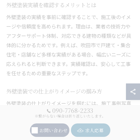
外壁塗装実績を確認するメリットとは
外壁塗装の実績を事前に確認することで、施工後のイメ
ージや信頼度を高められます。理由は、業者の技術力や
アフターサポート体制、対応できる建物の種類などが具
体的に分かるためです。例えば、吹田市で戸建て・集合
住宅・店舗など多様な実績がある場合、幅広いニーズに
応えられると判断できます。実績確認は、安心して工事
を任せるための重要なステップです。
外壁塗装での仕上がりイメージの掴み方
外壁塗装の仕上がりイメージを掴むには、施工事例写真
090-7768-2233
やカラーシミュレーションの活用が効果的です。事前に
※繋がらない場合は折り返しいたします。
過去の実例を比較し、色や質感、デザインの違いを具体
お問い合わせ
求人応募
的に確認することで、理想の住まい像が明確になりま