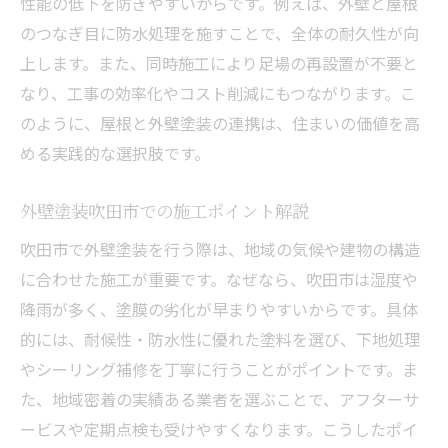
性能の低下を防ぎやすいからです。例えば、外壁と屋根
外壁塗装の施工実績が信頼の証となる理由
のつなぎ目に防水処理を施すことで、全体の耐久性が向
外壁塗装吹田市の事例で学ぶ業者選び
上します。また、同時施工により足場の再設置が不要と
なり、工事の効率化やコスト削減にもつながります。こ
外壁塗装実績を確認するメリットとは
のように、屋根と外壁塗装の連携は、住まいの価値を高
外壁塗装での仕上がりイメージの掴み方
める実践的な選択肢です。
外壁塗装におけるアフターサポートの重要
性
外壁塗装吹田市での施工ポイント解説
外壁塗装で安心できる業者の見分け方
吹田市で外壁塗装を行う際は、地域の気候や建物の構造
長持ちする住まい作りを外壁塗装で実現
に合わせた施工が重要です。なぜなら、吹田市は湿度や
外壁塗装で実現する住まいの長寿命化
降雨が多く、塗膜の劣化が早まりやすいからです。具体
外壁塗装と定期メンテナンスの重要性
的には、耐候性・防水性に優れた塗料を選び、下地処理
外壁塗装吹田市で快適住まいを守る方法
やシーリング補修を丁寧に行うことがポイントです。ま
外壁塗装が住まいの価値を高める理由
た、地域密着の実績ある業者を選ぶことで、アフターサ
ービスや定期点検も受けやすくなります。こうしたポイ
外壁塗装と屋根のケアで安心を維持