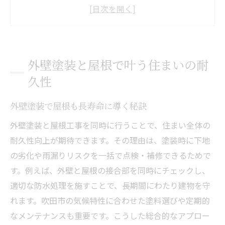
外壁塗装が耐久性向上に果たす役割
屋根と外壁塗装の相乗効果を知る
外壁塗装吹田市での施工ポイント解説
外壁塗装で快適な住まいを守る方法
外壁塗装と屋根で叶う住まいの耐
同時施工のメリットを吹田市で実感
久性
外壁塗装と屋根同時施工の節約術
外壁塗装で屋根も長寿命に導く秘訣
外壁塗装同時施工で工期短縮を実現
外壁塗装の費用対効果を高める方法
外壁塗装と屋根工事を同時に行うことで、住まい全体の
耐久性向上が期待できます。その理由は、塗装時に下地
外壁塗装吹田市での一括施工の魅力
の劣化や雨漏りリスクを一括で点検・補修できるためで
屋根外壁塗装の手間を減らす秘訣
す。例えば、外壁と屋根の接合部を同時にチェックし、
外壁塗装同時施工で安心の住まい作り
適切な防水処理を施すことで、長期間にわたり建物を守
外壁塗装に強い地域密着業者の選び方
れます。吹田市の気候特性に合わせた塗料選びや定期的
外壁塗装で信頼できる業者を見極める
なメンテナンスも重要です。こうした総合的なアプロー