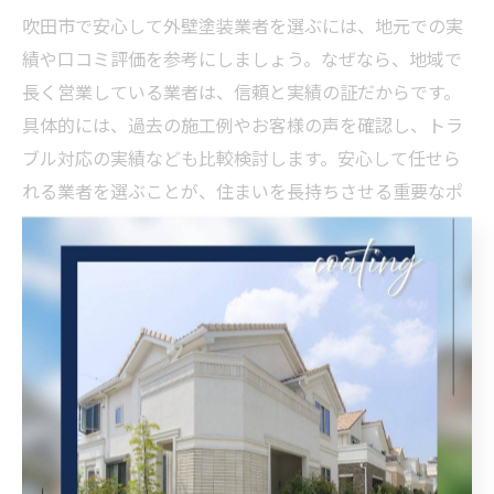
吹田市で安心して外壁塗装業者を選ぶには、地元での実
績や口コミ評価を参考にしましょう。なぜなら、地域で
長く営業している業者は、信頼と実績の証だからです。
具体的には、過去の施工例やお客様の声を確認し、トラ
ブル対応の実績なども比較検討します。安心して任せら
れる業者を選ぶことが、住まいを長持ちさせる重要なポ
イントです。
外壁塗装と屋根施工に強い業者の特徴
外壁塗装と屋根施工の両方に強い業者は、総合的なメン
テナンス力と専門知識を持っています。その理由は、建
物全体の劣化状況を一括で診断し、最適な施工プランを
提案できるからです。たとえば、同時施工によるコスト
削減や工期短縮、塗料の選定も一貫して対応可能です。