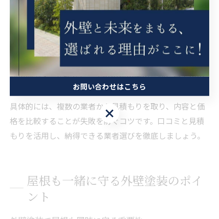
こうした業者を選ぶことで、住まいの寿命を効率的に延
ばせます。
外壁塗装の口コミ活用と見積もり比較術
外壁塗装の業者選びでは、口コミの活用と見積もり比較
が重要です。なぜなら、実際の利用者の声から施工後の
お問い合わせはこちら
満足度やアフターサービスの質を把握できるためです。
具体的には、複数の業者から見積もりを取り、内容と価
お問い合わせはこちら
格を比較することが失敗を防ぐコツです。口コミと見積
もりを活用し、納得できる業者選びを徹底しましょう。
屋根も一緒に守る外壁塗装のポイ
ント