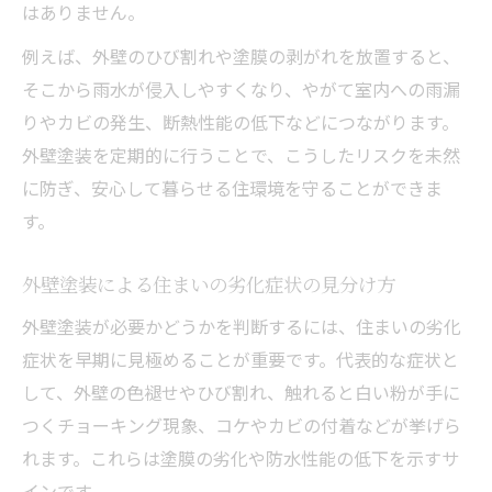
はありません。
外壁塗装の費用を抑える見積もり比較のコ
例えば、外壁のひび割れや塗膜の剥がれを放置すると、
ツ
そこから雨水が侵入しやすくなり、やがて室内への雨漏
外壁塗装で無駄な出費を防ぐポイント
りやカビの発生、断熱性能の低下などにつながります。
外壁塗装費用と仕上がりのバランスを考え
外壁塗装を定期的に行うことで、こうしたリスクを未然
る
に防ぎ、安心して暮らせる住環境を守ることができま
部分補修と外壁塗装でコストを最適化する
す。
方法
外壁塗装業者選びで費用面の注意点
外壁塗装による住まいの劣化症状の見分け方
助成金を活用する外壁塗装のポイント紹介
外壁塗装が必要かどうかを判断するには、住まいの劣化
外壁塗装で利用できる助成金の基本知識
症状を早期に見極めることが重要です。代表的な症状と
摂津市の外壁塗装助成金を上手に活用する
して、外壁の色褪せやひび割れ、触れると白い粉が手に
方法
つくチョーキング現象、コケやカビの付着などが挙げら
外壁塗装の助成金申請に必要な準備と流れ
れます。これらは塗膜の劣化や防水性能の低下を示すサ
インです。
助成金を活かした外壁塗装の費用軽減策