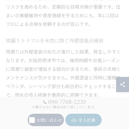
リスクを高めるため、定期的な目視点検が重要です。住
まいの美観維持や資産価値を守るためにも、年に1回は
プロによる点検を依頼するのが安心です。
雨漏りトラブルを未然に防ぐ外壁塗装点検術
雨漏りは外壁塗装の劣化が進行した結果、発生しやすく
なります。大阪府摂津市では、梅雨時期や台風シーズン
に雨漏り被害が増加する傾向があるため、事前の点検と
メンテナンスが欠かせません。外壁塗装と同時に屋根や
ベランダ、シーリング部分も総合的にチェックすること
で、雨水の侵入経路を徹底的に把握できます。
090-7768-2233
点検時には、壁面の浮きや剥がれ、シーリングの亀裂、
※繋がらない場合は折り返しいたします。
塗装の膨れなどを細かく確認します。万一、初期の劣化
お問い合わせ
求人応募
や雨漏り兆候が見つかった場合は、早急な補修や再塗装