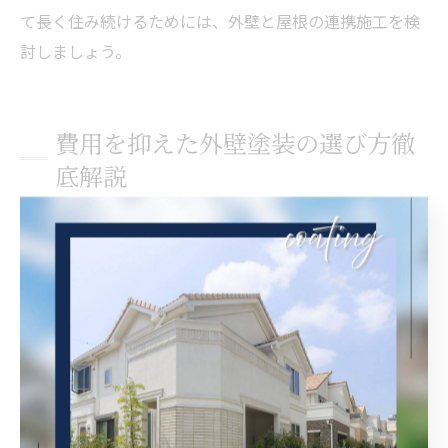
て長く住み続けるためには、外壁と屋根の連携施工を検
討しましょう。
費用を抑えた外壁塗装の選び方徹
底解説
外壁塗装の費用を抑える見積もり比較のコツ
外壁塗装を大阪府摂津市で検討する際、費用を抑えるた
めには複数の業者から見積もりを取ることが重要です。
見積もり内容を比較することで、相場や不要な工事の有
無、塗料の種類などを具体的に把握できます。見積もり
には、塗装面積や使用する塗料、下地処理の詳細が明記
されているかを必ず確認しましょう。