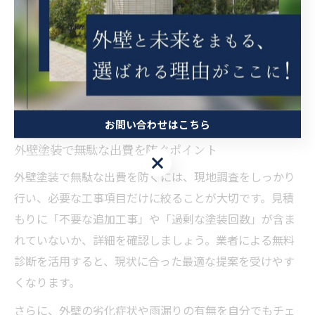
また、助成金や補助制度の活用も費用削減に効果的で
す。摂津市や大阪府の「外壁塗装 助成金」情報を事前に
調べ、条件に合う場合は申請手続きを進めることで、自
己負担額を大幅に減らせるケースもあります。見積もり
時には、助成金対象工事かどうかも業者に質問しておく
と安心です。
お問い合わせはこちら
外壁塗装で無駄な出費を防ぐポイント
お問い合わせはこちら
外壁塗装で無駄な出費を防ぐには、現地調査をしっかり
行い、必要な工事項目だけに絞ることが大切です。見積
もりに「不要な追加工事」や「過剰な塗装回数」が含ま
れていないか、詳細を確認しましょう。業者による無料
診断を活用すると、現状に合った最適な提案を受けやす
くなります。
さらに、外壁の劣化症状や雨漏りの有無を自分でもチェ