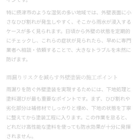
外壁塗装助成金の最新情報と注意点
特に摂津市のような湿気の多い地域では、外壁表面に小
大阪府摂津市の気候に強い外壁塗装とは
さなひび割れが発生しやすく、そこから雨水が浸入する
ケースが多く見られます。日頃から外壁の状態を定期的
摂津市の気候に最適な外壁塗装の選び方
にチェックし、これらの症状が見られたら、早めに専門
外壁塗装がもつ耐候性の重要ポイント
業者へ相談・依頼することで、大きなトラブルを未然に
摂津市で人気の高い外壁塗装仕様の特徴
防げます。
外壁塗装で気候トラブルから住まいを守る
方法
雨漏りリスクを減らす外壁塗装の施工ポイント
外壁塗装の長持ちを実現する塗料の選択
雨漏りを防ぐ外壁塗装を実現するためには、下地処理と
早期発見が鍵となる外壁塗装と雨漏り修理
塗料選びが最も重要なポイントです。まず、ひび割れや
外壁塗装の劣化サインを見逃さない方法
劣化部分は補修材でしっかりと埋め、下地の状態を丁寧
雨漏りトラブルを未然に防ぐ外壁塗装点検
に整えてから塗装工程に入ります。この作業を怠ると、
術
どれだけ高性能な塗料を使っても防水効果が十分に発揮
外壁塗装と雨漏り修理の同時実施のメリッ
されません。