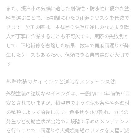
ト
また、摂津市の気候に適した耐候性・防水性に優れた塗
外壁塗装で雨漏り補修を効率化するコツ
料を選ぶことで、長期間にわたり雨漏りリスクを低減で
外壁塗装の早期対応がもたらす住まいの安
きます。施工の際は、重ね塗りや塗り残しのないよう職
心
人が丁寧に作業することも不可欠です。実際の失敗例と
して、下地補修を省略した結果、数年で再度雨漏りが発
生したケースもあるため、信頼できる業者選びが大切で
す。
外壁塗装のタイミングと適切なメンテナンス法
外壁塗装の適切なタイミングは、一般的に10年前後が目
安とされていますが、摂津市のような気候条件や外壁材
の種類によって前後します。色褪せやひび割れ、カビの
発生など初期症状が出始めた段階で早めのメンテナンス
を行うことで、雨漏りや大規模修繕のリスクを大幅に減