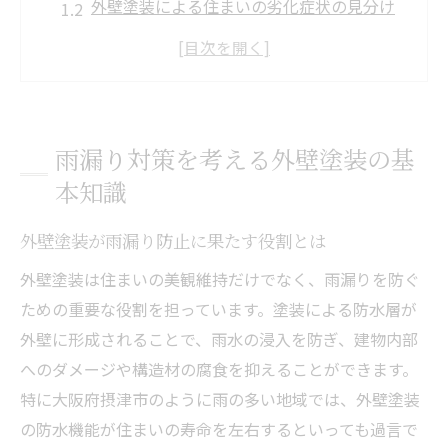
外壁塗装による住まいの劣化症状の見分け
方
雨漏りリスクを減らす外壁塗装の施工ポイ
ント
外壁塗装のタイミングと適切なメンテナン
雨漏り対策を考える外壁塗装の基
ス法
本知識
大阪府摂津市の気候と外壁塗装の注意点
外壁塗装で守る住まいの安心な雨漏り予防
外壁塗装が雨漏り防止に果たす役割とは
外壁塗装を活用した雨漏りの未然防止策
外壁塗装は住まいの美観維持だけでなく、雨漏りを防ぐ
雨漏りしやすい部分と外壁塗装の工夫
ための重要な役割を担っています。塗装による防水層が
外壁塗装後の点検で安心を維持する方法
外壁に形成されることで、雨水の浸入を防ぎ、建物内部
外壁塗装が快適な住環境に与える影響
へのダメージや構造材の腐食を抑えることができます。
特に大阪府摂津市のように雨の多い地域では、外壁塗装
外壁塗装と屋根の連携がもたらす防水効果
の防水機能が住まいの寿命を左右するといっても過言で
費用を抑えた外壁塗装の選び方徹底解説