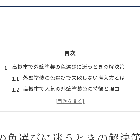
目次
高槻市で外壁塗装の色選びに迷うときの解決策
外壁塗装の色選びで失敗しない考え方とは
高槻市で人気の外壁塗装色の特徴と理由
実際の外壁塗装事例から学ぶ色の選び方
外壁塗装で後悔しないポイント徹底解説
外壁塗装色選びでよくある悩みとその対策
外壁塗装の最新トレンド2025年版をチェック
の色選びに迷うときの解決