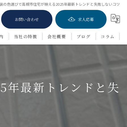
装の色選びで高槻市住宅が映える2025年最新トレンドと失敗しないコツ
お問い合わせ
求人応募
内
当社の特徴
会社概要
ブログ
コラム
屋根塗装
防水工事
25年最新トレンドと失
茨木市の外壁塗装
豊中市の外壁塗装
吹田市の外壁塗装