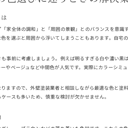
2025年注目の外壁塗装色トレンド解説
高槻市住宅に合う最新外壁塗装の色とは
とは
トレンドを押さえた外壁塗装のコーディネート
ず「家全体の調和」と「周囲の景観」とのバランスを意識
外壁塗装の流行色と長く使える色の違い
な色を選ぶと周囲から浮いてしまうこともあります。自宅
外壁塗装で実現するおしゃれな住まい作り
。
住まいが映える色選びのコツと実践ポイント
さも事前に考慮しましょう。例えば明るすぎる白や濃い黒
外壁塗装で住まいを美しく見せる色選び
レーやベージュなど中間色が人気です。実際にカラーシミ
外壁塗装色の組み合わせと配色のコツ
失敗しない外壁塗装の色選び実践法
なりますので、外壁塗装業者と相談しながら最適な色と塗
外壁塗装で印象が変わる色の面積効果とは
るケースも多いため、慎重な検討が欠かせません。
プロが教える外壁塗装色選びの裏ワザ
外壁塗装を成功へ導く高槻市の条件と選択肢
由
外壁塗装成功のための高槻市特有の条件