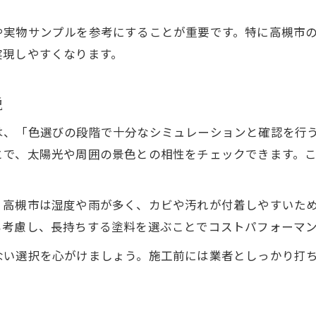
外壁塗装で断熱や遮熱効果がある色は？
や実物サンプルを参考にすることが重要です。特に高槻市
高槻市で長持ちする外壁塗装色のポイント
実現しやすくなります。
外壁塗装色の耐久性とメンテナンス性を比較
説
は、「色選びの段階で十分なシミュレーションと確認を行
とで、太陽光や周囲の景色との相性をチェックできます。
。高槻市は湿度や雨が多く、カビや汚れが付着しやすいた
も考慮し、長持ちする塗料を選ぶことでコストパフォーマ
ない選択を心がけましょう。施工前には業者としっかり打