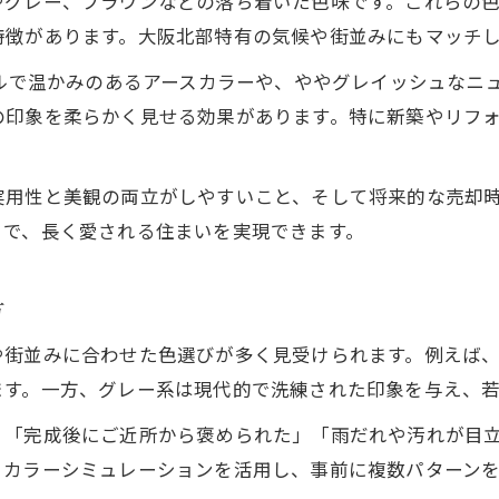
やグレー、ブラウンなどの落ち着いた色味です。これらの
高槻市で外壁塗装業者を選ぶ際の要点
特徴があります。大阪北部特有の気候や街並みにもマッチ
外壁塗装の助成金活用で賢く色選び
ラルで温かみのあるアースカラーや、ややグレイッシュなニ
外壁塗装に役立つ機能性塗料の種類と特徴
の印象を柔らかく見せる効果があります。特に新築やリフ
高槻市の住宅に最適な外壁塗装素材選び
色で失敗しない外壁塗装の実例と注意ポイント
実用性と美観の両立がしやすいこと、そして将来的な売却
外壁塗装でよくある色選びの失敗事例
とで、長く愛される住まいを実現できます。
外壁塗装色選びで後悔しないための工夫
外壁塗装の色決めで注意すべき点まとめ
お問い合わせはこちら
お問い合わせはこちら
方
実例から学ぶ外壁塗装色の選択ポイント
や街並みに合わせた色選びが多く見受けられます。例えば
外壁塗装の色で避けた方がいいケース解説
ます。一方、グレー系は現代的で洗練された印象を与え、
高槻市の気候に合う外壁塗装色とはどんな色か
、「完成後にご近所から褒められた」「雨だれや汚れが目
高槻市の気候が外壁塗装色選びに与える影響
、カラーシミュレーションを活用し、事前に複数パターン
外壁塗装で汚れが目立ちにくい色の特徴