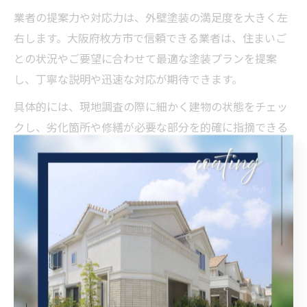
業者の提案力や対応力は、外壁塗装の満足度を大きく左
右します。大阪府枚方市で信頼できる業者は、住まいご
との状況やご要望に合わせて最適な塗装プランを提案
し、丁寧な説明や迅速な対応が期待できます。
具体的には、現地調査の際に細かく建物の状態をチェッ
クし、劣化箇所や修繕が必要な部分を的確に指摘できる
かがポイントです。また、塗料の種類や色選び、耐久性
についても分かりやすく解説し、納得できる提案をして
くれる業者は信頼性が高いといえます。
実際に、相談時から施工後まで一貫して丁寧な対応をし
た事例や、気になる質問にもすぐに返答してくれたとい
う口コミが多い業者は、安心して任せられる傾向があり
ます。複数社とやり取りし、対応の違いを比較すること
が成功のポイントです。