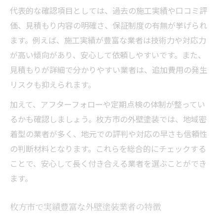
代表的な確認項目としては、過去の施工実績や口コミ評
外壁塗装で後悔しない色選びのポイント
価、見積もり内容の明確さ、保証制度の有無が挙げられ
納得できる外壁塗装業者と出会うコツ
ます。例えば、施工実績が豊富な業者は技術力や対応力
外壁塗装の見積もり比較が重要な理由とは
が高い傾向があり、安心して依頼しやすいです。また、
外壁塗装の相見積もりで差が出る理由
見積もりが詳細で分かりやすい業者は、追加費用の発生
見積もり比較で分かる外壁塗装の適正価格
リスクも抑えられます。
外壁塗装の見積もり項目を徹底チェック
加えて、アフターフォローや定期点検の体制が整ってい
外壁塗装費用の内訳で納得できる選択を
るかも確認しましょう。枚方市の外壁塗装では、地域密
着型の業者が多く、地元での評判や対応の早さも信頼性
外壁塗装業者ごとの見積もり特徴を比較
の判断材料となります。これらを総合的にチェックする
適正価格で高品質な外壁塗装を依頼する方法
ことで、安心して長く付き合える業者を選ぶことができ
外壁塗装の適正価格を見極めるコツ
ます。
高品質な外壁塗装業者の選び方とは
外壁塗装の費用相場を知って賢く選ぶ
枚方市で実績豊富な外壁塗装業者の特徴
外壁塗装でコストパフォーマンスを重視