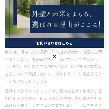
外壁塗装で避けるべき注意点とは何か
外壁塗装で失敗しないためには、いくつかの注意点を押
さえておく必要があります。特に大阪府枚方市では、価
格だけで業者を選んでしまうと、施工の質やアフターサ
ービスが不十分になるリスクが高まります。
お問い合わせはこちら
例えば、極端に安い見積もりを出す業者は、必要な工程
お問い合わせはこちら
を省略したり、低品質な塗料を使用する可能性がありま
す。また、契約前に工事内容や保証、追加費用の有無な
どをしっかり確認しないと、後々トラブルに発展するケ
ースも少なくありません。
避けるべきポイントとしては、契約を急かす業者や、説
明が不十分な業者、口コミ評価が極端に低い業者などが
挙げられます。事前に複数業者を比較し、信頼できる会