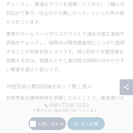
チェックし、最適なプランを提案してくれた」「職人の
対応が丁寧で、仕上がりも美しかった」といった声が寄
せられています。
業者のホームページや口コミサイトで過去の施工事例や
評価をチェックし、疑問点は現地調査時にしっかり質問
することが失敗を防ぐコツです。特に初めて外壁塗装を
依頼する方は、見積もりや工事内容の説明が分かりやす
い業者を選ぶと安心です。
外壁塗装の費用相場を知って賢く選ぶ
外壁塗装の費用相場を把握しておくことで、業者選びの
090-7768-2233
際に過剰な出費や安さだけに惑わされるリスクを避けら
※繋がらない場合は折り返しいたします。
れます。大阪府枚方市における外壁塗装の相場は、一般
お問い合わせ
求人応募
的な住宅（延床30坪前後）でおおよそ70万円〜120万円