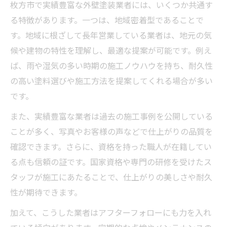
枚方市で実績豊富な外壁塗装業者には、いくつか共通す
外壁塗装で安さだけに惑わされない判断法
る特徴があります。一つは、地域密着型であることで
外壁塗装の口コミや評判を活用した業者の見極
す。地域に根ざして長年営業している業者は、地元の気
め方
候や建物の特性を理解し、最適な提案が可能です。例え
外壁塗装の口コミを正しく読むポイント
ば、雨や湿気の多い時期の施工ノウハウを持ち、耐久性
の高い塗料選びや施工方法を提案してくれる場合が多い
評判からわかる信頼できる外壁塗装業者
です。
外壁塗装の実際の体験談を参考にしよう
口コミで見抜く外壁塗装業者の対応力
また、実績豊富な業者は過去の施工事例を公開している
ことが多く、写真やお客様の声などで仕上がりの品質を
外壁塗装の評判比較で失敗を防ぐ方法
確認できます。さらに、資格を持った職人が在籍してい
る点も信頼の証です。国家資格や専門の研修を受けたス
タッフが施工にあたることで、仕上がりの美しさや耐久
性が期待できます。
加えて、こうした業者はアフターフォローにも力を入れ