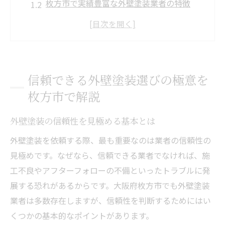
枚方市で実績豊富な外壁塗装業者の特徴
失敗しない外壁塗装選びの判断基準
外壁塗装業者選びで重視すべきポイント
口コミから見る外壁塗装業者の信頼度
業者選定を成功させる外壁塗装のポイント
信頼できる外壁塗装選びの極意を
外壁塗装業者選びのチェックポイント解説
枚方市で解説
見積もり書で比較する外壁塗装業者の違い
外壁塗装の信頼性を見極める基本とは
外壁塗装の保証内容を必ず確認しよう
外壁塗装の提案力と対応力を見抜く方法
外壁塗装を依頼する際、最も重要なのは業者の信頼性の
見極めです。なぜなら、信頼できる業者でなければ、施
外壁塗装で避けるべき注意点とは何か
工不良やアフターフォローの不備といったトラブルに発
枚方市で後悔しない外壁塗装依頼の心得
展する恐れがあるからです。大阪府枚方市でも外壁塗装
外壁塗装依頼で失敗しないための心得
業者は多数存在しますが、信頼性を判断するためにはい
見積もり前に知るべき外壁塗装の基礎知識
くつかの基本的なポイントがあります。
外壁塗装のトラブル事例と回避する方法