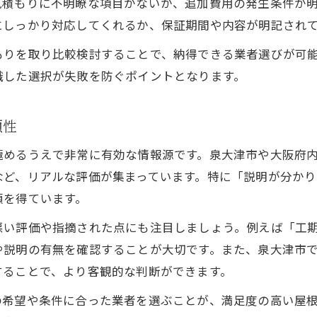
見積もりに不明瞭な項目がないか、追加費用の発生条件が
泉大津市で屋根塗装業者を口コミで選ぶ方法
にしっかり対応してくれるか、保証期間や内容が明記され
口コミから屋根塗装の対応力を判断するコツ
もりを取り比較検討することで、納得できる業者選びが可
屋根塗装業者の評判を比較するポイント
識した選択が失敗を防ぐポイントとなります。
頼性
極めるうえで非常に有効な情報源です。泉大津市や大阪府
など、リアルな評価が集まっています。特に「説明が分か
頼を得ています。
悪い評価や指摘された点にも注目しましょう。例えば「工
や説明の有無を確認することが大切です。また、泉大津市で
することで、より客観的な判断ができます。
の希望や条件に合った業者を選ぶことが、満足度の高い屋