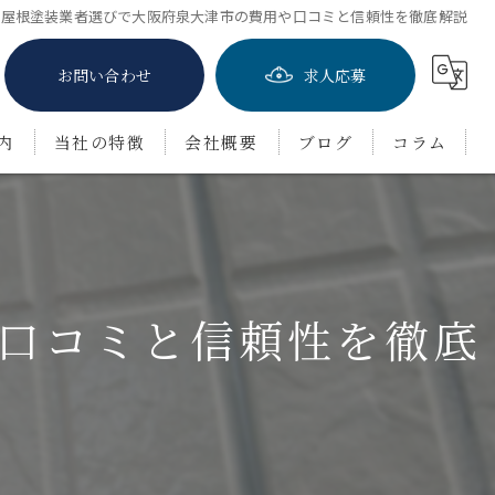
屋根塗装業者選びで大阪府泉大津市の費用や口コミと信頼性を徹底解説
お問い合わせ
求人応募
内
当社の特徴
会社概要
ブログ
コラム
屋根塗装
防水工事
口コミと信頼性を徹底
茨木市の外壁塗装
豊中市の外壁塗装
吹田市の外壁塗装