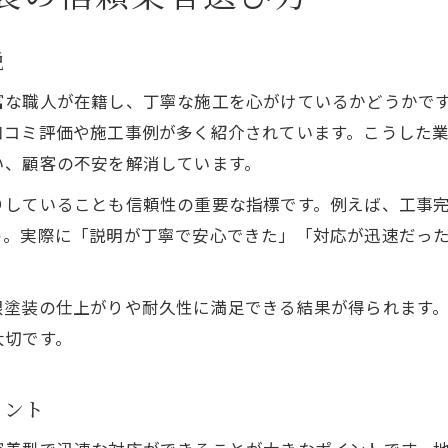
屋根塗装の安心対応が泉大津市で選ばれる理由
地域密着型の屋根塗装サービスの強み
説
屋根塗装で重視したい丁寧な対応とサポート
富な職人が在籍し、丁寧な施工を心がけているかどうかで
泉大津市の屋根塗装業者に相談するメリット
口コミ評価や施工事例が多く紹介されています。こうした
屋根塗装で失敗しないための事前チェック項目
い、顧客の不安を解消しています。
屋根塗装の費用や口コミ比較のポイント
りしていることも信頼性の重要な指標です。例えば、工事
屋根塗装費用を比較する際のチェックポイント
う。実際に「説明が丁寧で安心できた」「対応が迅速だっ
口コミを活用した屋根塗装費用の見極め方
泉大津市の屋根塗装費用相場と特徴を解説
根塗装の仕上がりや耐久性に満足できる結果が得られます
屋根塗装の費用に影響する要因を知ろう
大切です。
口コミでわかる屋根塗装のコストパフォーマンス
満足できる屋根塗装を叶える依頼の秘訣
イント
理想の屋根塗装を実現する業者選びのコツ