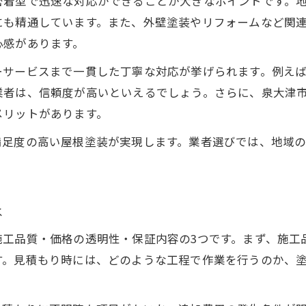
密着型で迅速な対応ができることが大きなポイントです。
屋根塗装依頼時に確認したい重要ポイント
にも精通しています。また、外壁塗装やリフォームなど関
満足度の高い屋根塗装につながる打ち合わせ術
心感があります。
屋根塗装の仕上がりを左右するポイントとは
ーサービスまで一貫した丁寧な対応が挙げられます。例え
納得できる屋根塗装を叶える事前準備
業者は、信頼度が高いといえるでしょう。さらに、泉大津
屋根塗装を頼むなら費用見積もりを徹底解説
メリットがあります。
屋根塗装の見積もりを取る際の重要ポイント
満足度の高い屋根塗装が実現します。業者選びでは、地域
泉大津市で納得できる屋根塗装見積もり術
屋根塗装費用の内訳と見積もり比較のコツ
お問い合わせはこちら
お問い合わせはこちら
屋根塗装業者の見積もりで注意したい点
は
見積もり時に確認すべき屋根塗装の内容
施工品質・価格の透明性・保証内容の3つです。まず、施工
口コミを活用した屋根塗装業者の見極め術
す。見積もり時には、どのような工程で作業を行うのか、
屋根塗装業者の口コミを見る際の注意点
信頼できる屋根塗装業者の口コミの特徴