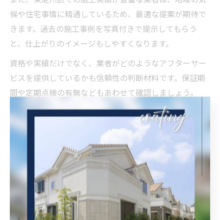
候や住宅事情に精通しているため、最適な提案が期待で
きます。過去の施工事例を写真付きで提示してもらう
と、仕上がりのイメージもしやすくなります。
資格や実績だけでなく、業者がどのようなアフターサー
ビスを提供しているかも信頼性の判断材料です。保証期
間や定期点検の有無などもあわせて確認しましょう。
信頼の屋根塗装が住宅寿命を延ば
す理由
屋根塗装が構造体を守るメカニズム
屋根塗装は、住まいの構造体を守るための重要な役割を
担っています。大阪府大阪市東淀川区のように雨風や紫