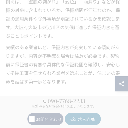
例えば、「塗膜の剥がれ」「変色」「雨漏り」などが保
証の対象に含まれているか、保証期間が何年なのか、保
証の適用条件や除外事項が明記されているかを確認しま
す。大阪府大阪市東淀川区の気候に適した保証内容を選
ぶこともポイントです。
実績のある業者ほど、保証内容が充実している傾向があ
りますが、内容が不明確な場合は注意が必要です。契約
前に保証書の有無や具体的な保証範囲を確認し、安心し
て塗装工事を任せられる業者を選ぶことが、住まいの寿
命を延ばす第一歩となります。
090-7768-2233
コスト重視派におすすめの屋根塗
※繋がらない場合は折り返しいたします。
装手法
お問い合わせ
求人応募