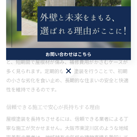
外線が強い地域では、屋根の塗膜が劣化しやすく、放置
すると雨漏りや木材の腐食につながるリスクが高まりま
す。屋根塗装によって防水性や耐久性が強化されること
で、建物内部への水分の侵入を防ぎ、構造体の劣化を大
幅に抑えることが可能です。
例えば、塗装の剥がれやひび割れをそのままにしておく
お問い合わせはこちら
と、短期間で屋根材が傷み、補修費用がかさむケースが
お問い合わせはこちら
多く見られます。定期的な屋根塗装を行うことで、初期
の小さな劣化を食い止め、長期的な住まいの安全と快適
性を維持できるのです。
信頼できる施工で安心が長持ちする理由
屋根塗装を長持ちさせるには、信頼できる業者による丁
寧な施工が欠かせません。大阪市東淀川区のような地域
密着型の業者は、地域特有の気候や建物事情を熟知して