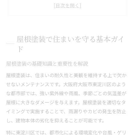
屋根塗装で防げる劣化とトラブル事例
住まいに合った屋根塗装の選び方のコツ
季節ごとの屋根塗装メンテナンス方法
東淀川区で業者を選ぶ時の注意点
屋根塗装で住まいを守る基本ガイ
屋根塗装業者選びで重視すべき基準
ド
東淀川区で信頼される業者の特徴を知る
屋根塗装の基礎知識と重要性を解説
屋根塗装の口コミや評判の活用方法
見積もり比較で失敗しない選定ポイント
屋根塗装は、住まいの耐久性と美観を維持する上で欠か
せないメンテナンスです。大阪府大阪市東淀川区のよう
資格や実績で業者の信頼性を判断する
な都市部では、強い紫外線や雨風、季節ごとの気温差が
信頼の屋根塗装が住宅寿命を延ばす理由
屋根に大きなダメージを与えます。屋根塗装を適切なタ
屋根塗装が構造体を守るメカニズム
イミングで実施することで、雨漏りやカビの発生を防止
信頼できる施工で安心が長持ちする理由
し、建物本体の劣化を抑えることが可能です。
塗料選びと屋根塗装の耐用年数の関係
特に東淀川区では、都市化による環境変化や台風・ゲリ