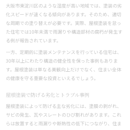
大阪市東淀川区のような湿度が高い地域では、塗装の劣
コスト重視派におすすめの屋根塗装手法
化スピードが速くなる傾向があります。そのため、適切
屋根塗装のコスト削減に役立つ選択肢
な周期での塗り替えが必要です。実際、屋根塗装を怠っ
費用対効果が高い屋根塗装工法の特徴
た住宅では10年未満で雨漏りや構造部材の腐朽が発生す
自分に合った屋根塗装プランの見極め方
る例が報告されています。
ローコストでも安心できる施工事例紹介
一方、定期的に塗装メンテナンスを行っている住宅は、
屋根塗装で無駄を省くポイントを解説
30年以上にわたり構造の健全性を保った事例もありま
す。屋根塗装は単なる美観向上だけでなく、住まい全体
の健康を守る重要な投資といえるでしょう。
屋根塗装で防げる劣化とトラブル事例
屋根塗装によって防げる主な劣化には、塗膜の剥がれ、
サビの発生、瓦やスレートのひび割れがあります。これ
らは放置すると雨漏りや断熱性の低下につながり、住ま