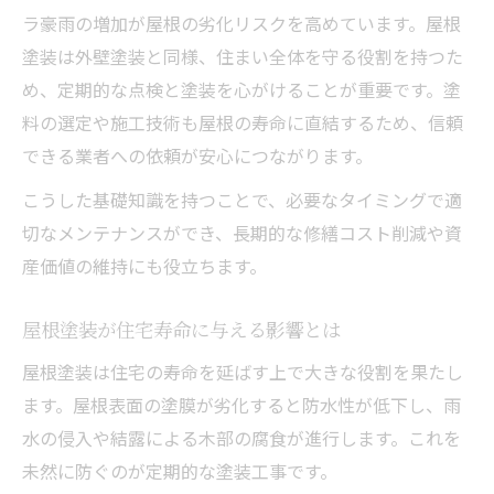
屋根塗装業者の技術力が及ぼす影響
ラ豪雨の増加が屋根の劣化リスクを高めています。屋根
アフターケアが住宅寿命に与える効果
塗装は外壁塗装と同様、住まい全体を守る役割を持つた
業者比較で後悔しない塗装のコツ
め、定期的な点検と塗装を心がけることが重要です。塗
屋根塗装業者の見積もり比較のポイント
料の選定や施工技術も屋根の寿命に直結するため、信頼
複数業者の提案内容を正しく見極める方法
できる業者への依頼が安心につながります。
屋根塗装の費用と品質のバランスを考える
こうした基礎知識を持つことで、必要なタイミングで適
実績や事例で業者を客観的に比較する
切なメンテナンスができ、長期的な修繕コスト削減や資
産価値の維持にも役立ちます。
施工内容と保証体制の違いをチェック
見積もり時に確認したい屋根塗装の要点
屋根塗装が住宅寿命に与える影響とは
屋根塗装の明細で注意すべき項目一覧
屋根塗装は住宅の寿命を延ばす上で大きな役割を果たし
見積もりに含まれる作業内容を徹底確認
ます。屋根表面の塗膜が劣化すると防水性が低下し、雨
追加費用が発生しがちな屋根塗装の例
水の侵入や結露による木部の腐食が進行します。これを
下地調整やコーキング補修の重要性
未然に防ぐのが定期的な塗装工事です。
塗装工事の保証内容をしっかり比較する