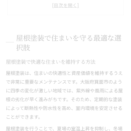
適切な屋根塗装時期の見極めポイント
屋根塗装の劣化サインと早期対策の重要性
屋根塗装と外壁塗装の違いと選び方
大阪府箕面市で業者選びに失敗しないコツ
屋根塗装で住まいを守る最適な選
屋根塗装業者の信頼性を見極める視点
択肢
口コミ活用で分かる屋根塗装業者の質
屋根塗装で快適な住まいを維持する方法
屋根塗装の見積もり比較時の注意点
適正価格で屋根塗装する業者の特徴
屋根塗装は、住まいの快適性と資産価値を維持するうえ
で非常に重要なメンテナンスです。大阪府箕面市のよう
屋根塗装業者の選び方と失敗しない対策
に四季の変化が激しい地域では、紫外線や風雨による屋
ご自宅の資産価値を維持する屋根塗装の秘訣
根の劣化が早く進みがちです。そのため、定期的な塗装
屋根塗装が資産価値維持に役立つ理由
によって断熱性や防水性を高め、室内環境を安定させる
屋根塗装の周期とメンテナンスの重要性
ことができます。
屋根塗装で見逃せない劣化チェック項目
屋根塗装を行うことで、夏場の室温上昇を抑制し、冬場