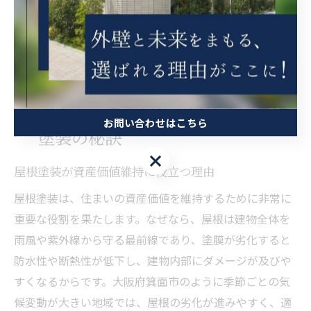
ます。屋根塗装は住まいの資産価値を守る大切な工事で
す。失敗しないためにも、慎重な比較・検討を心がけま
しょう。
ご自宅の資産価値を維持する屋根
お問い合わせはこちら
塗装の秘訣
お問い合わせはこちら
屋根塗装が資産価値維持に役立つ理由
屋根塗装は、住まいの資産価値を維持するために非常に
重要な役割を果たします。なぜなら、屋根は建物全体を
雨風や紫外線から守る最前線であり、塗膜が劣化すると
防水性や断熱性が低下し、建物内部にダメージが及びや
すくなるからです。大阪府箕面市のように季節ごとの気
候変動が大きい地域では、屋根の劣化が進みやすく、適