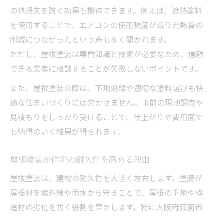
長期保証付き屋根塗装で安心を得る方法
の熱損失を防ぐ効果も期待できます。例えば、遮熱塗料
屋根塗装の定期点検が資産価値を守る
を使用することで、エアコンの使用頻度が減り光熱費の
信頼できる屋根塗装業者を判断するポイント
削減につながったという声も多く聞かれます。
屋根塗装業者の信頼性を確認する方法
ただし、屋根塗装は専門知識と技術が必要なため、信頼
現地調査や対応力で屋根塗装業者を選ぶ
できる業者に相談することが失敗しないポイントです。
屋根塗装業者の施工事例を参考にするコツ
また、屋根塗装の際は、下地処理や適切な塗料選びも快
屋根塗装の保証制度と信頼性の関係
適な住まいづくりには欠かせません。事前の現地調査や
見積もりをしっかり受けることで、仕上がりや費用面で
屋根塗装業者の説明力で選ぶ判断基準
も納得のいく結果が得られます。
屋根塗装の費用と品質バランスを見極める方法
屋根塗装の費用内訳と相場を知るポイント
屋根塗装が住宅の耐久性を高める理由
品質重視の屋根塗装で後悔しないために
屋根塗装は、建物の耐久性を大きく左右します。塗膜が
屋根塗装の費用と耐用年数の関係性
屋根材を紫外線や雨水から守ることで、屋根の下地や構
屋根塗装の見積もり比較で注意すべき点
造材の劣化を防ぐ役割を果たします。特に大阪府箕面市
屋根塗装費用を抑える工夫と賢い選択