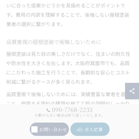
いに合った提案かどうかを見極めることがポイントで
す。費用の内訳を理解することで、後悔しない屋根塗装
業者の選択に繋がります。
品質重視の屋根塗装で後悔しないために
屋根塗装は見た目の美しさだけでなく、住まいの耐久性
や防水性を大きく左右します。大阪府箕面市でも、品質
にこだわった施工を行うことで、長期的な安心とコスト
削減に繋がるケースが多く見られます。
品質重視で後悔しないためには、実績豊富な業者を選ぶ
こと、使用する塗料の種類や施工工程の説明がしっかり
090-7768-2233
されているかを確認することが重要です。口コミや過去
※繋がらない場合は折り返しいたします。
の施工事例も参考になります。また、アフターフォロー
お問い合わせ
求人応募
体制が整っているかも必ず確認しましょう。