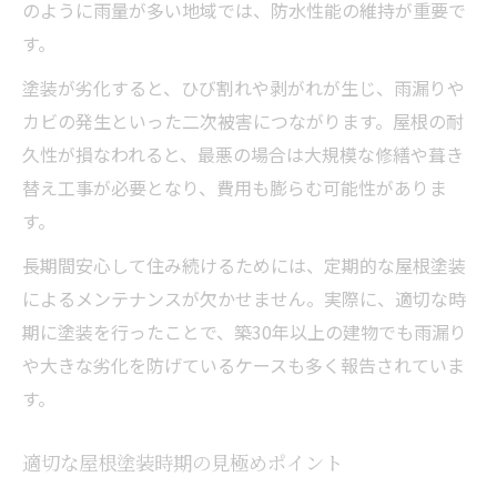
のように雨量が多い地域では、防水性能の維持が重要で
メンテナンスで後悔しないための注意事項
す。
屋根塗装後の定期点検が重要な理由
塗装が劣化すると、ひび割れや剥がれが生じ、雨漏りや
屋根塗装メンテナンス時の注意ポイント
カビの発生といった二次被害につながります。屋根の耐
屋根塗装の不具合を早期発見するコツ
久性が損なわれると、最悪の場合は大規模な修繕や葺き
屋根塗装メンテナンス周期を守る意義
替え工事が必要となり、費用も膨らむ可能性がありま
す。
屋根塗装後のトラブルを防ぐ確認事項
長期間安心して住み続けるためには、定期的な屋根塗装
によるメンテナンスが欠かせません。実際に、適切な時
期に塗装を行ったことで、築30年以上の建物でも雨漏り
や大きな劣化を防げているケースも多く報告されていま
す。
適切な屋根塗装時期の見極めポイント