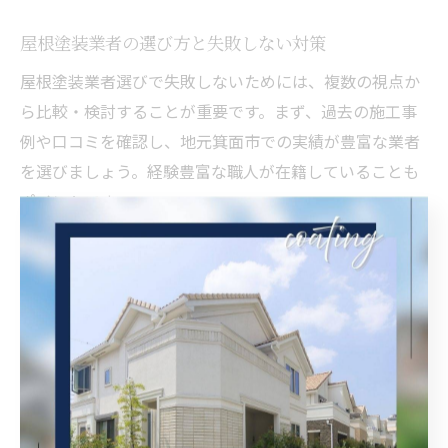
屋根塗装業者の選び方と失敗しない対策
屋根塗装業者選びで失敗しないためには、複数の視点か
ら比較・検討することが重要です。まず、過去の施工事
例や口コミを確認し、地元箕面市での実績が豊富な業者
を選びましょう。経験豊富な職人が在籍していることも
ポイントです。
次に、見積もり内容や工事工程の説明が明確かどうかを
チェックしてください。疑問点や不安があればその場で
質問し、納得できるまで話し合うことがトラブル防止に
つながります。また、適正な価格設定や保証内容の有無
も重要な判断材料となります。
最後に、工事後のアフターフォローやメンテナンス体制
が整っている業者を選ぶことで、長期的な安心が得られ