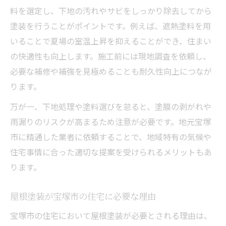
料を選定し、下地の汚れやサビをしっかり除去してから
屋根塗装で後悔しないための事前準備
塗装を行うことがポイントです。例えば、遮熱塗料を用
屋根塗装業者の選び方と比較のコツ
いることで夏場の室温上昇を抑えることができ、住まい
屋根塗装の流れと確認すべきポイント
の快適性も向上します。施工前には現地調査を依頼し、
屋根塗装業者に依頼する前の注意点
必要な補修や補強を見極めることも耐久性向上につなが
屋根塗装業者依頼前に確認したい事項一覧
ります。
屋根塗装の見積もりで気をつけるべき点
万が一、下地処理や塗料選びを怠ると、塗膜の剥がれや
屋根塗装業者との契約時の注意ポイント
雨漏りのリスクが高まるため注意が必要です。地元宝塚
屋根塗装における施工内容の事前確認方法
市に精通した業者に依頼することで、地域特有の気候や
住宅事情に合った適切な提案を受けられるメリットもあ
屋根塗装業者の保証内容を比較するコツ
ります。
外壁塗装と合わせて屋根塗装を検討する理由
屋根塗装と外壁塗装を同時に行うメリット
屋根塗装が宝塚市の住宅に必要な理由
屋根塗装で住まい全体の保護力が向上する
宝塚市の住宅において屋根塗装が必要とされる理由は、
理由