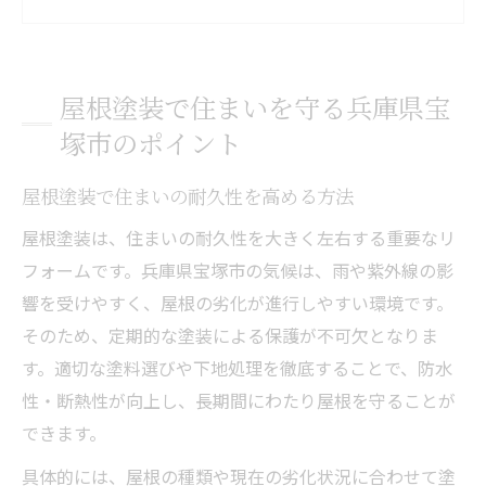
屋根塗装の失敗を防ぐ基礎知識を解説
屋根塗装の定期メンテナンスが重要な理由
屋根塗装で快適な住環境を保つコツ
屋根塗装で住まいを守る兵庫県宝
信頼できる屋根塗装業者を見極める方法
塚市のポイント
屋根塗装で信頼できる業者の特徴とは
屋根塗装で住まいの耐久性を高める方法
屋根塗装業者の実績や口コミを確認する手
順
屋根塗装は、住まいの耐久性を大きく左右する重要なリ
屋根塗装の見積もり時に注目すべき点
フォームです。兵庫県宝塚市の気候は、雨や紫外線の影
屋根塗装業者が提供するアフターケアの重
響を受けやすく、屋根の劣化が進行しやすい環境です。
要性
そのため、定期的な塗装による保護が不可欠となりま
す。適切な塗料選びや下地処理を徹底することで、防水
屋根塗装業者の選定で比較すべきポイント
性・断熱性が向上し、長期間にわたり屋根を守ることが
屋根塗装の施工で後悔しない選び方とは
できます。
屋根塗装の施工前に知っておくべき注意点
具体的には、屋根の種類や現在の劣化状況に合わせて塗
屋根塗装の失敗事例から学ぶポイント