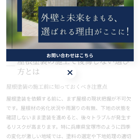
最終的には、複数社で見積もりや相談を行い、納得でき
る説明や提案が得られるかどうかを重視しましょう。自
分の住まいに最適な業者選びが、満足度の高いリフォー
ムにつながります。
お問い合わせはこちら
屋根塗装の施工で後悔しない選び
方とは
お問い合わせはこちら
屋根塗装の施工前に知っておくべき注意点
屋根塗装を依頼する前に、まず屋根の現状把握が不可欠
です。屋根材の劣化状況や雨漏りの有無、下地の状態を
確認しないまま塗装を進めると、後々トラブルが発生す
るリスクが高まります。特に兵庫県宝塚市のように四季
の変化が激しい地域では、塗料の選定や下地処理の適切