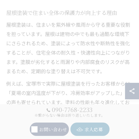
屋根塗装で住まい全体の保護力が向上する理由
屋根塗装は、住まいを紫外線や風雨から守る重要な役割
を担っています。屋根は建物の中でも最も過酷な環境下
にさらされるため、塗装によって防水性や断熱性を強化
することが、住宅全体の耐久性・快適性向上につながり
ます。塗膜が劣化すると雨漏りや内部腐食のリスクが高
まるため、定期的な塗り替えは不可欠です。
例えば、宝塚市で実際に屋根塗装を行ったお客様からは
「夏場の室内温度が下がり、冷房効率がアップした」と
の声も寄せられています。塗料の性能も年々進化してお
090-7768-2233
り、遮熱塗料や高耐候性塗料を選ぶことで、より長期間
※繋がらない場合は折り返しいたします。
住まいを守ることが可能です。業者選びの際には、使用
お問い合わせ
求人応募
塗料の種類や施工実績も確認しましょう。