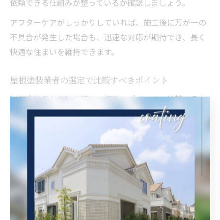
依頼できる仕組みが整っているか確認しましょう。
アフターケアがしっかりしていれば、施工後に万が一の
不具合が発生した場合も、迅速な対応が期待でき、長く
快適な住まいを維持できます。
屋根塗装業者の選定で比較すべきポイント
屋根塗装業者を選ぶ際は、複数のポイントで比較するこ
とが成功の秘訣です。主な比較項目として、施工実績、
技術力、価格、対応範囲、アフターサービスの内容など
が挙げられます。
特に、宝塚市の気候や住宅事情に詳しい業者は、屋根や
外壁塗装においてもきめ細やかな対応が可能です。施工
事例やお客様の声、使用する塗料の品質、見積もり内容
の明確さなども重要な判断材料となります。