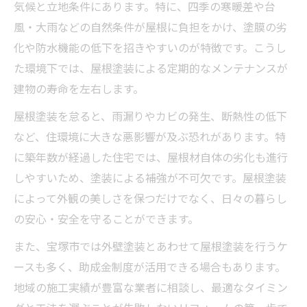
気候と立地条件にあります。特に、四季の寒暖差や台
屋根塗装と外壁塗装の費用面の比較ポイン
風・大雨などの自然条件が屋根に負担をかけ、塗膜の劣
ト
化や防水機能の低下を招きやすいのが特徴です。こうし
屋根塗装と外壁塗装の最適なタイミングと
た環境下では、屋根塗装による定期的なメンテナンスが
は
建物の寿命を左右します。
屋根塗装と外壁塗装の業者選びのコツ
屋根塗装を怠ると、雨漏りやカビの発生、断熱性の低下
アフターサービスが充実した屋根塗装の魅力
など、住環境に大きな悪影響が及ぶ恐れがあります。特
屋根塗装のアフターサービス内容を解説
に築年数が経過した住宅では、屋根材自体の劣化も進行
屋根塗装業者のサポート体制を比較する方
しやすいため、塗装による補強が不可欠です。屋根塗装
法
によって外観の美しさを保つだけでなく、日々の暮らし
屋根塗装の保証期間や内容に注目しよう
の安心・安全を守ることができます。
屋根塗装後の点検やメンテナンスの重要性
また、宝塚市では外壁塗装とあわせて屋根塗装を行うケ
屋根塗装業者が行うトラブル対応の実例紹
ースも多く、助成金制度が活用できる場合もあります。
介
地域の施工実績が豊富な業者に相談し、最適なタイミン