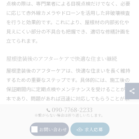
点検の際は、専門業者による目視点検だけでなく、必要
に応じて赤外線カメラやドローンを活用した非破壊検査
を行うと効果的です。これにより、屋根材の内部劣化や
見えにくい部分の不具合も把握でき、適切な修繕計画を
立てられます。
屋根塗装後のアフターケアで快適な住まい継続
屋根塗装後のアフターケアは、快適な住まいを長く維持
するための重要なステップです。具体的には、施工後の
保証期間内に定期点検やメンテナンスを受けることが基
本であり、問題があれば迅速に対応してもらうことが求
められます。
090-7768-2233
※繋がらない場合は折り返しいたします。
吹田市の住環境に適した塗料選びや施工技術を持つ業者
を選び、信頼できるアフターサービスを提供しているか
お問い合わせ
求人応募
どうかを事前に確認することで、安心して住まいを任せ