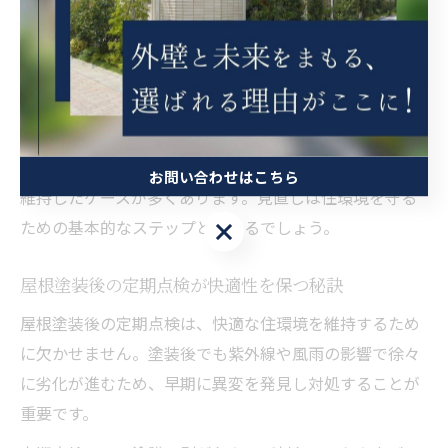
大阪府吹田市の多湿で変化に富む気候条件では、特に塗
膜の劣化が進みやすく、放置すると屋根材自体の損傷に
つながります。これにより修理費用が増大するリスクが
あるため、早めの塗装見直しが重要です。
実際に、当社の施工事例でも定期的な屋根塗装の見直し
によって雨漏りの発生を防ぎ、住まいの快適性を長期間
お問い合わせはこちら
維持したケースが多くあります。見直しは住環境を守る
ための基本的なステップと言えるでしょう。
お問い合わせはこちら
屋根塗装後の定期点検が快適性を保つ秘訣
屋根塗装後の定期点検は、快適な住環境を維持するため
に欠かせません。塗装後でも紫外線や風雨の影響で徐々
に劣化が進むため、早期に異変を発見し対処することが
重要です。