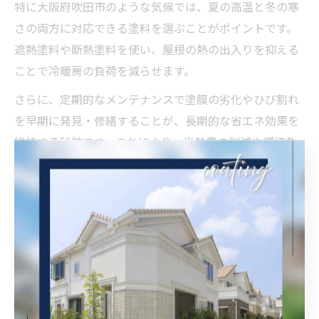
特に大阪府吹田市のような気候では、夏の高温と冬の寒
さの両方に対応できる塗料を選ぶことがポイントです。
遮熱塗料や断熱塗料を使い、屋根の熱の出入りを抑える
ことで冷暖房の負荷を減らせます。
さらに、定期的なメンテナンスで塗膜の劣化やひび割れ
を早期に発見・修繕することが、長期的な省エネ効果を
維持する秘訣です。これにより、光熱費の削減や環境負
荷の軽減にも寄与します。
屋根塗装の見直しが住環境向上につながる理由
屋根塗装の見直しは、住環境の向上に直結します。劣化
した塗膜は防水性や断熱性を低下させ、雨漏りや結露、
室内温度の不安定化を招くため、定期的な塗装の見直し
が必要です。