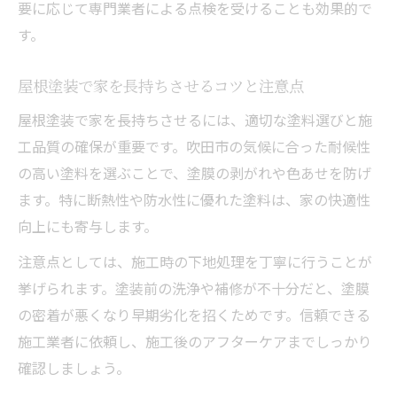
要に応じて専門業者による点検を受けることも効果的で
屋根塗装のタイミングで選ぶべき施工内容
す。
吹田市らしい気候に適応する屋根塗装法
屋根塗装で家を長持ちさせるコツと注意点
屋根塗装で地域の気候に合わせた対策を解
説
屋根塗装で家を長持ちさせるには、適切な塗料選びと施
工品質の確保が重要です。吹田市の気候に合った耐候性
屋根塗装で湿気や雨への耐性を高める方法
の高い塗料を選ぶことで、塗膜の剥がれや色あせを防げ
屋根塗装選びで吹田市の気候に強い家づく
ます。特に断熱性や防水性に優れた塗料は、家の快適性
り
向上にも寄与します。
屋根塗装の断熱・防水性向上で快適な住ま
い
注意点としては、施工時の下地処理を丁寧に行うことが
挙げられます。塗装前の洗浄や補修が不十分だと、塗膜
屋根塗装で気候変化による劣化を防ぐ工夫
の密着が悪くなり早期劣化を招くためです。信頼できる
屋根塗装後のトラブル回避メンテナンスポイン
施工業者に依頼し、施工後のアフターケアまでしっかり
ト
確認しましょう。
屋根塗装後に起こりやすいトラブルと対策