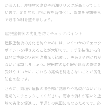
が浸入し、屋根材の腐食や雨漏りリスクが高まってしま
法
います。定期的な目視点検を習慣化し、異常を早期発見
屋根塗装とメンテナンスで省エネ住宅を実
できる体制を整えましょう。
現
屋根塗装の見直しが住環境向上につながる
屋根塗装後の劣化を防ぐチェックポイント
理由
屋根塗装後の劣化を防ぐためには、いくつかのチェック
屋根塗装後の定期点検が快適性を保つ秘訣
ポイントを押さえることが大切です。まず塗装後1〜2年
屋根塗装と換気のバランスで快適な家を実
は特に塗膜の状態を注意深く観察し、色あせや剥がれが
現
ないか確認しましょう。吹田市の紫外線や風雨の影響を
屋根塗装の最適なタイミングとその理由
受けやすいため、これらの兆候を見逃さないことが劣化
屋根塗装の適切な時期を見極めるポイント
防止の鍵です。
屋根塗装タイミングの見逃せないサインと
さらに、雨樋や屋根の接合部に詰まりや亀裂がないかも
は
定期的にチェックしてください。雨水の流れが悪いと塗
屋根塗装が必要な時期とその根拠を解説
膜の劣化を促進し、雨漏りの原因にもなるためです。必
屋根塗装を早めに行うメリットを紹介