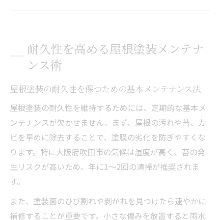
屋根塗装で家を長持ちさせるコツと注意点
屋根塗装メンテナンスの頻度と実践手順を
解説
耐久性を高める屋根塗装メンテナ
屋根塗装の効果を最大化するメンテナンス
ンス術
術
屋根塗装で長持ちする家の秘訣とは
屋根塗装の耐久性を保つための基本メンテナンス法
屋根塗装で住まいの寿命を延ばすポイント
屋根塗装の耐久性を維持するためには、定期的な基本メ
屋根塗装の選び方が家の快適性を左右する
ンテナンスが欠かせません。まず、屋根の汚れや苔、カ
理由
ビを早めに除去することで、塗膜の劣化を防ぎやすくな
屋根塗装に強い塗料選びと施工の重要性
ります。特に大阪府吹田市の気候は湿度が高く、苔の発
屋根塗装成功の秘訣は下地処理にあり
生リスクが高いため、年に1〜2回の清掃が推奨されま
す。
屋根塗装で家を守るための長持ちメソッド
快適な住環境へ導く屋根メンテナンス提案
また、塗装面のひび割れや剥がれを見つけたら速やかに
補修することが重要です。小さな傷みを放置すると雨水
屋根塗装で快適な室内温度をキープする方