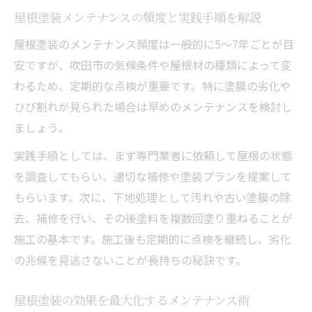
法
屋根塗装メンテナンスの頻度と実践手順を解説
屋根塗装後の不具合を未然に防ぐチェック
屋根塗装のメンテナンス頻度は一般的に5〜7年ごとが目
項目
安ですが、吹田市の気候条件や屋根材の種類によって変
屋根塗装後のメンテナンスで耐久性を維持
わるため、定期的な点検が重要です。特に塗膜の劣化や
屋根塗装後の点検がトラブル予防のカギ
ひび割れが見られた場合は早めのメンテナンスを検討し
屋根塗装後のアフターケアで快適な住まい
ましょう。
継続
実践手順としては、まず専門業者に依頼して屋根の状態
を調査してもらい、適切な補修や塗装プランを提案して
もらいます。次に、下地処理として汚れや古い塗膜の除
去、補修を行い、その後塗料を複数回塗り重ねることが
施工の基本です。施工後も定期的に点検を継続し、劣化
の兆候を見逃さないことが長持ちの秘訣です。
屋根塗装の効果を最大化するメンテナンス術