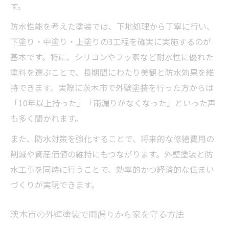
す。
外壁塗装費用を抑える業者選びのチェック
ポイント
防水性能を考えた塗装では、下地処理から丁寧に行い、
外壁塗装を検討するなら補助金活用が得策
下塗り・中塗り・上塗りの3工程を確実に実施するのが
基本です。特に、シリコンやフッ素など耐水性に優れた
外壁塗装に使える補助金制度の最新情報
塗料を選ぶことで、長期間にわたり美観と防水効果を維
茨木市の外壁塗装助成金活用の具体的な流
持できます。実際に茨木市で外壁塗装を行った方からは
れ
「10年以上持った」「雨漏りがなくなった」といった声
外壁塗装で補助金を上手に申請するポイン
も多く聞かれます。
ト
また、防水対策を強化することで、将来的な修繕費用の
補助金申請で外壁塗装費用を大幅削減する
削減や資産価値の維持にもつながります。外壁塗装と防
方法
水工事を同時に行うことで、効率的かつ経済的な住まい
外壁塗装の補助金活用で家計を守るコツ
づくりが実現できます。
快適な住まいには定期的な防水と外壁塗装が重
要
茨木市の外壁塗装で雨漏りから家を守る方法
外壁塗装と防水工事で住まいの劣化を防ぐ