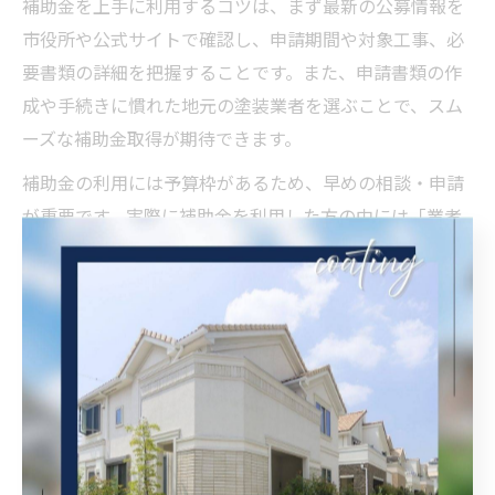
補助金を上手に利用するコツは、まず最新の公募情報を
市役所や公式サイトで確認し、申請期間や対象工事、必
要書類の詳細を把握することです。また、申請書類の作
成や手続きに慣れた地元の塗装業者を選ぶことで、スム
ーズな補助金取得が期待できます。
補助金の利用には予算枠があるため、早めの相談・申請
が重要です。実際に補助金を利用した方の中には「業者
のアドバイスで申請がスムーズに進んだ」「補助金で自
己負担が半額近くになった」といった実例もあります。
計画的な情報収集と専門業者の協力が、賢い費用軽減の
鍵となります。
外壁塗装費用を抑える業者選びのチェックポイント
外壁塗装や防水工事の費用を抑えるには、信頼できる業
者選びが最重要です。茨木市には地域密着型の塗装業者