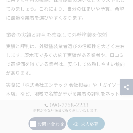
てみましょう。これにより、自分の住まいや予算、希望
に最適な業者を選びやすくなります。
業者の実績と評判を確認して外壁塗装を依頼
実績と評判は、外壁塗装業者選びの信頼性を大きく左右
します。茨木市で多くの施工実績がある業者や、口コミ
で高評価を得ている業者は、安心して依頼しやすい傾向
があります。
実際に「株式会社エンテック 会社概要」や「ガイソー茨
木店」など、地域で名前が挙がる業者の評判をネットや
口コミで調べてみるのも有効です。過去の施工例やお客
090-7768-2233
様の声を確認し、アフターサポートやトラブル時の対応
※繋がらない場合は折り返しいたします。
力もチェックしましょう。失敗例として、評判の確認を
お問い合わせ
求人応募
怠ったためにトラブルが発生したケースもあるため、慎