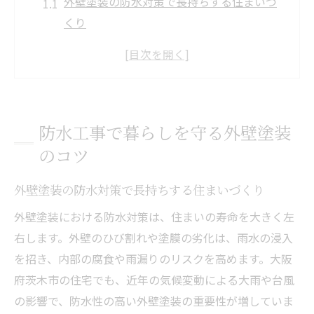
外壁塗装の防水対策で長持ちする住まいづ
くり
茨木市の外壁塗装で雨漏りから家を守る方
法
外壁塗装に最適な防水工事のタイミングと
効果
防水工事で暮らしを守る外壁塗装
防水性を高める外壁塗装の最新技術を解説
のコツ
外壁塗装の防水工事で安心な暮らしを実現
茨木市で外壁塗装費用を賢く抑える秘訣
外壁塗装の防水対策で長持ちする住まいづくり
外壁塗装費用を抑える見積もり比較の重要
外壁塗装における防水対策は、住まいの寿命を大きく左
性
右します。外壁のひび割れや塗膜の劣化は、雨水の浸入
茨木市で賢く外壁塗装費用を節約する方法
を招き、内部の腐食や雨漏りのリスクを高めます。大阪
外壁塗装の費用相場と適正価格の見極め方
府茨木市の住宅でも、近年の気候変動による大雨や台風
補助金活用で外壁塗装費用を軽減するコツ
の影響で、防水性の高い外壁塗装の重要性が増していま