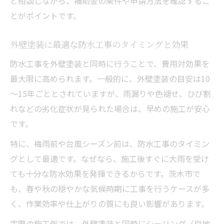
と相談しながら、補助金の条件や申請方法を確認するこ
とがポイントです。
補助金を使った外壁塗装実例と費用相場ガイド
外壁塗装の補助金活用事例をわかりやすく
外壁塗装に最適な防水工事のタイミングと効果
紹介
防水工事を外壁塗装と同時に行うことで、費用対効果を
補助金を使った外壁塗装の具体的な費用イ
最大限に高められます。一般的に、外壁塗装の目安は10
メージ
～15年ごととされていますが、雨漏りや色褪せ、ひび割
外壁塗装の補助金申請から工事完了までの
れなどの劣化症状が見られた場合は、早めの施工が安心
流れ
です。
外壁塗装費用相場と実際の補助金適用例を
特に、梅雨前や台風シーズン前は、防水工事のタイミン
解説
グとして最適です。なぜなら、施工後すぐに大雨を受け
外壁塗装の補助金活用で得られるメリット
ても十分な防水効果を発揮できるからです。茨木市で
も、春や秋の穏やかな気候時期に工事を行うケースが多
く、作業効率や仕上がりの質にも良い影響があります。
実際の施工例では、外壁塗装と同時にシーリング（目地