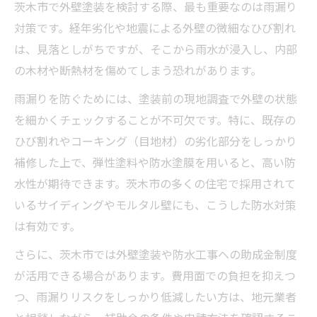
茨木市で外壁塗装を検討する際、最も重要なのは雨漏り
定期的な外壁塗装が快適な住環境を支える
対策です。経年劣化や地震による外壁の微細なひび割れ
理由
は、見落としがちですが、そこから雨水が浸入し、内部
防水性を維持する外壁塗装のメンテナンス
の木材や断熱材を傷めてしまう恐れがあります。
法
雨漏りを防ぐためには、塗装前の現地調査で外壁の状態
外壁塗装の定期点検で長寿命住宅を実現
を細かくチェックすることが不可欠です。特に、既存の
外壁塗装のタイミングと防水工事のベスト
ひび割れやコーキング（目地材）の劣化部分をしっかり
プラン
補修した上で、弾性塗料や防水塗膜を用いると、高い防
失敗しない外壁塗装業者選びのポイント解説
水性が期待できます。茨木市の多くの住宅で採用されて
外壁塗装で信頼できる業者を見極めるコツ
いるサイディングやモルタル壁にも、こうした防水対策
外壁塗装業者選びで重視すべきポイント
は有効です。
外壁塗装の業者比較で失敗しない方法
さらに、茨木市では外壁塗装や防水工事への助成金制度
業者の実績と評判を確認して外壁塗装を依
が活用できる場合があります。費用面での負担を抑えつ
頼
つ、雨漏りリスクをしっかり低減したい方は、地元業者
外壁塗装の見積もりで注意すべきポイント