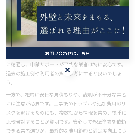
が多く存在し、地元の特性を熟知したきめ細やかな対応
が期待できます。選定時には、施工実績や資格、口コミ
評価などを総合的に確認しましょう。
チェックポイントとしては、明確な見積書の提示、工事
内容や工程の説明が丁寧であること、施工後の保証制度
お問い合わせはこちら
があることが挙げられます。また、地元自治体の補助金
に精通し、申請サポートが可能な業者は特に安心です。
お問い合わせはこちら
過去の施工例や利用者の声も参考にすると良いでしょ
う。
一方で、極端に安価な見積もりや、説明が不十分な業者
には注意が必要です。工事後のトラブルや追加費用のリ
スクを避けるためにも、複数社から情報を集め、慎重に
比較検討することが賢明です。安心して外壁塗装を依頼
できる業者選びが、最終的な費用節約と満足度向上につ