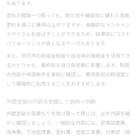
もあります。
点
塗料の種類一つ取っても、耐久性や機能性に優れた高級
外壁塗装選びで景観と調和する色の選び方
塗料を選ぶと費用は上がりますが、長期的なメンテナン
外壁塗装で汚れが目立たない色のポイント
スサイクルを延ばすことができるため、結果的にコスト
見積もりの妥当性を比較するためのチェック方
パフォーマンスが良くなるケースもあります。
法
また、伊丹市の助成金制度や自治体の補助金を活用でき
外壁塗装見積もりの妥当性を比較する視点
るかどうかも、最終的な自己負担額に影響します。制度
外壁塗装の見積明細で注視すべき項目とは
の内容や申請条件を事前に確認し、費用負担の軽減策と
外壁塗装見積もりの比較ポイントを押さえ
して積極的に利用することをおすすめします。
る
外壁塗装費用の適正判断は内訳から始めよ
外壁塗装の内訳を把握して納得の判断
う
外壁塗装の見積もりを受け取った際には、必ず内訳を細
外壁塗装で予想外の費用が発生しないコツ
かく確認しましょう。一般的な内訳には、足場設置費、
納得して外壁塗装を進めるための基礎知識まと
洗浄費、下地処理費、塗料費、塗装工事費、付帯部（雨