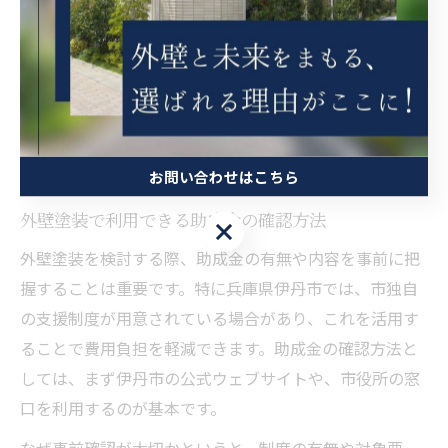
ェックしてもらうことで、より安心して工事を進めるこ
とができるでしょう。
助成金活用による外壁塗装費用の
最適化ポイント
お問い合わせはこちら
外壁塗装で利用できる助成金の確認方法
お問い合わせはこちら
外壁塗装を検討する際、助成金の有無や内容を事前に把
握することは重要です。特に兵庫県伊丹市では、市独自
の支援制度が用意されている場合があり、これを活用す
ることで費用負担を軽減できます。助成金の確認方法と
しては、まず伊丹市の公式ウェブサイトや、市役所の窓
口を利用するのが基本です。
なぜ事前確認が大切かというと、制度の有無や対象要