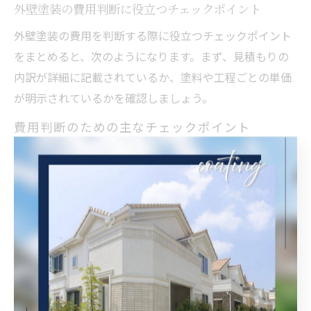
外壁塗装の費用判断に役立つチェックポイント
外壁塗装の費用を判断する際に役立つチェックポイント
をまとめると、次のようになります。まず、見積もりの
内訳が詳細に記載されているか、塗料や工程ごとの単価
が明示されているかを確認しましょう。
費用判断のための主なチェックポイント
工事範囲・施工面積が明確に記載されている
塗料の種類・グレード・メーカー名が明記されている
下地処理や足場設置など必要な工程が含まれている
保証内容・アフターフォローの有無
助成金や補助金の適用可否
これらをしっかり確認することで、不要な追加費用やト
ラブルを防ぎやすくなります。特に初めて塗装を依頼す
る方や、ご高齢の方は、家族や信頼できる第三者にもチ