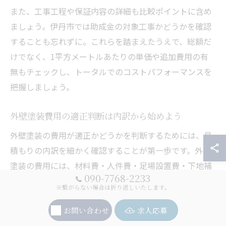
また、工事工程や保証内容の詳細も比較ポイントに含め
ましょう。伊丹市では助成金の対象工事かどうかを確認
することも忘れずに。これらを踏まえたうえで、総額だ
けでなく、1平方メートルあたりの単価や追加費用の有
無もチェックし、トータルでのコストパフォーマンスを
把握しましょう。
外壁塗装費用の適正判断は内訳から始めよう
外壁塗装の費用が適正かどうかを判断するためには、見
積もりの内訳を細かく確認することが第一歩です。外壁
塗装の費用には、材料費・人件費・足場設置費・下地補
090-7768-2233
修費・養生費・廃材処分費などが含まれます。これらが
※繋がらない場合は折り返しいたします。
明確に記載されているかどうかで、費用の根拠が見えて
きます。
お問い合わせ
求人応募