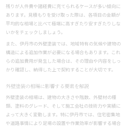
ト
残りが人件費や諸経費に充てられるケースが多い傾向に
あります。見積もりを受け取った際は、各項目の金額が
外壁塗装で利用できる助成金の確認方法
平均的な相場と比べて極端に高すぎたり安すぎたりしな
伊丹市の外壁塗装助成金制度の特徴と注意
いかをチェックしましょう。
点
外壁塗装助成金の申請条件と対象工事を解
また、伊丹市の外壁塗装では、地域特有の気候や建物の
説
構造による追加作業が必要になる場合もあります。これ
らの追加費用が発生した場合は、その理由や内容をしっ
外壁塗装費用を抑える助成金活用の手順
かり確認し、納得した上で契約することが大切です。
外壁塗装で助成金を使うための準備とコツ
色選びに悩む方必見後悔しない外壁塗装の決め
外壁塗装の相場に影響する要素を解説
手
外壁塗装の相場は、建物の大きさや階数、外壁材の種
外壁塗装で失敗しない色選びの基本ポイン
類、塗料のグレード、そして施工会社の技術力や実績に
ト
よって大きく変動します。特に伊丹市では、住宅密集地
外壁塗装でやめたほうがいい色の特徴とは
や道路事情により足場の設置や作業効率が影響する場合
外壁塗装の色選びで重視すべき実用面の視