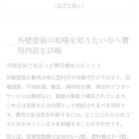
外壁塗装の内訳を把握して納得の判断
外壁塗装の費用相場と一般的な金額目安
外壁塗装の相場は工事内容でどう変わる？
伊丹市で外壁塗装を検討する際の費用判断のコ
外壁塗装の相場を知りたい方へ費
ツ
用内訳を詳解
伊丹市の外壁塗装費用を妥当に判断する方
法
外壁塗装で知るべき費用構成のポイント
外壁塗装の見積もり妥当性を見抜くコツ
外壁塗装の費用は単に塗料代や作業代だけではなく、足
外壁塗装150万円の高い安いの基準を知る
場設置、下地処理、養生、廃材処分費、保証やアフター
外壁塗装費用を伊丹市で比較するときの注
サービスの費用など、複数の要素で構成されています。
意点
これらは見積もりの内訳として明記されるべき項目で
す。費用の妥当性を判断するには、どこにどれだけのコ
外壁塗装の費用判断に役立つチェックポイ
ストがかかっているかを把握することが不可欠です。
ント
助成金活用による外壁塗装費用の最適化ポイン
例えば、足場設置費は全体の1～2割、塗料費は2～3割、