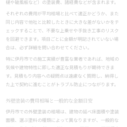
め
樋や破風板など）の塗装費、諸経費などが含まれます。
外壁塗装で後悔しないための知識を整理
それぞれの費用が平均相場と比べて適正かどうか、また
外壁塗装の相場理解が満足の第一歩になる
同じ内容で他社と比較したときに大きな差がないかをチ
外壁塗装の費用判断は基礎知識が鍵となる
ェックすることで、不要な上乗せや手抜き工事のリスク
を回避できます。項目ごとに金額が明記されていない場
外壁塗装成功のために今知っておくべきこ
合は、必ず詳細を問い合わせてください。
と
外壁塗装のトラブルを防ぐ基礎知識集
特に伊丹市での施工実績が豊富な業者であれば、地域の
気候や建物特性に即した適正な見積もりが期待できま
す。見積もり内容への疑問点は遠慮なく質問し、納得し
た上で契約に進むことがトラブル防止につながります。
外壁塗装の費用相場と一般的な金額目安
伊丹市での外壁塗装の相場は、建物の延べ床面積や塗装
面積、選ぶ塗料の種類によって異なりますが、一般的な