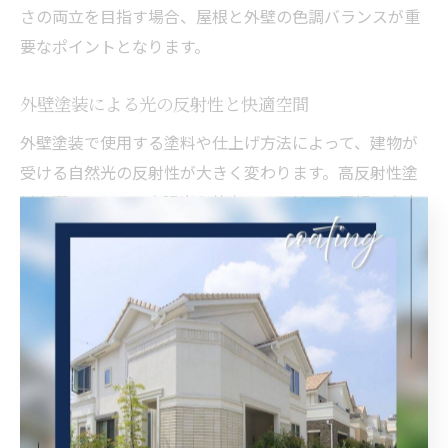
さの両立を目指す場合、屋根と外壁の色調バランスが重
要なポイントとなります。
外壁塗装による光の反射性と快適空間
外壁塗装で使用する塗料や仕上げ方法によって、建物が
受ける自然光の反射性が大きく変わります。高反射性塗
料を選ぶことで、太陽光を効率よく反射し、夏場の室内
温度上昇を抑える効果も期待できます。これにより、冷
房の使用頻度が減り、省エネや電気代の節約にもつなが
ります。
また、反射性の高い外壁は、日中の室内をより明るく保
つことができ、朝や夕方の薄暗い時間帯でも自然な明る
さを感じることが可能です。ただし、過度な光の反射は
近隣への配慮も必要となるため、周囲の環境や建物の向