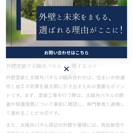
きを考慮して塗料を選ぶことが重要です。
実例として、遮熱塗料や光反射性の高い塗料を外壁に使
用した住宅では、夏場の室内温度が約2～3度低下し、
「エアコンの稼働時間が減った」との声もあります。快
適空間づくりには、塗料選びと施工方法の両面からアプ
ローチすることがポイントです。
お問い合わせはこちら
外壁塗装で太陽光パネルを活用するコツ
お問い合わせはこちら
外壁塗装と太陽光パネルの組み合わせは、住まいの快適
性と省エネ効果を最大限に引き出すための重要なポイン
トです。まず、塗装工事を行う際は、太陽光パネルの脱
着や保護措置について事前に確認し、専門業者と連携し
て進めることが大切です。
また、太陽光パネル周辺の外壁や屋根には、高反射性や