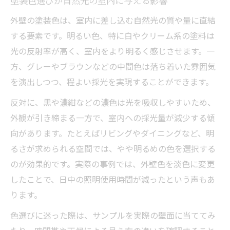
塗装色選びが自然光の室内に与える影響
外壁塗装による住まいの明るさアップ法
外壁の塗装色は、室内に差し込む自然光の質や量に直結
外壁塗装で住まいの明るさを向上させる方
する要素です。明るい色、特に白やクリーム系の塗料は
法
光の反射率が高く、室内をより明るく感じさせます。一
方、グレーやブラウンなどの中間色は落ち着いた雰囲気
太陽光パネル設置と塗装メンテナンスの要
を演出しつつ、程よい採光を実現することができます。
点
塗装工法が採光性に与える影響と選び方
反対に、黒や濃紺などの濃色は光を吸収しやすいため、
外壁塗装と屋根塗装の同時施工のメリット
外観が引き締まる一方で、室内への採光量が減少する傾
向があります。たとえばリビングやダイニングなど、明
快適な住まいへ導く塗装色と素材の選び方
るさが求められる空間では、やや明るめの色を選択する
のが効果的です。実際の事例では、外壁色を淡色に変更
したことで、日中の照明使用時間が減ったという声もあ
ります。
色選びに迷った際は、サンプルを実際の壁面に当ててみ