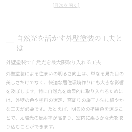
太陽光発電と外壁塗装の相性と注意点
外壁塗装と太陽光パネル設置の連携方法
自然光を活かす塗装施工のポイントを解説
明るい住まいへ導く外壁塗装術
自然光を活かす外壁塗装の工夫と
外壁塗装で室内採光をアップする具体策
は
太陽光パネルと外壁塗装工事の関係性
外壁塗装で自然光を最大限取り入れる工夫
屋根塗装と外壁塗装の明るさへの影響
外壁塗装による光の反射性と快適空間
外壁塗装による住まいの明るさ向上は、単なる見た目の
美しさだけでなく、快適な居住環境作りにも大きな影響
外壁塗装で太陽光パネルを活用するコツ
を及ぼします。特に自然光を効果的に取り入れるために
外壁塗装で快適な採光空間を実現
は、外壁の色や塗料の選定、窓周りの施工方法に細やか
外壁塗装が太陽光を活かす理由と利点
な工夫が必要です。たとえば、明るめの塗装色を選ぶこ
屋根塗装と外壁塗装の採光比較ポイント
とで、太陽光の反射率が高まり、室内に柔らかな光を取
太陽光パネル下の外壁塗装で気をつける点
り込むことができます。