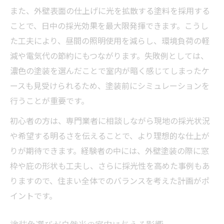
快適な採光空間を作る塗装の工夫とは
また、外壁表面の仕上げに光を拡散する塗料を採用する
外壁塗装とガルバリウム素材の相性解説
ことで、日中の採光効果を最大限発揮できます。こうし
外壁塗装を通じた暮らしの光の変化
た工夫により、昼間の照明使用を減らし、環境負荷の軽
外壁塗装で暮らしの採光性が向上する理由
減や電気代の節約にもつながります。失敗例としては、
太陽光パネル設置住宅の外壁塗装実例
濃色の塗装を選んだことで室内が暗く感じてしまったケ
ースも見受けられるため、塗装前にシミュレーションを
塗装後の明るさと快適性の変化を検証
行うことが重要です。
外壁塗装が太陽光発電に与える効果
初心者の方は、専門業者に相談しながら現地の採光状況
太陽光パネルと塗装の併用ポイント
や希望する明るさを伝えることで、より理想的な仕上が
太陽光と調和する外壁塗装の選び方
りが期待できます。経験者の中には、外壁塗装の際に窓
外壁塗装と太陽光パネルの調和のコツ
枠や庇の形状も工夫し、さらに採光性を高めた事例もあ
太陽光に適した外壁塗装色の選定方法
りますので、住まい全体でのバランスを考えた計画がポ
屋根の劣化防止と外壁塗装の関係性
イントです。
外壁塗装で太陽光設備と美観を両立
太陽光パネル設置時の塗装工事の流れ