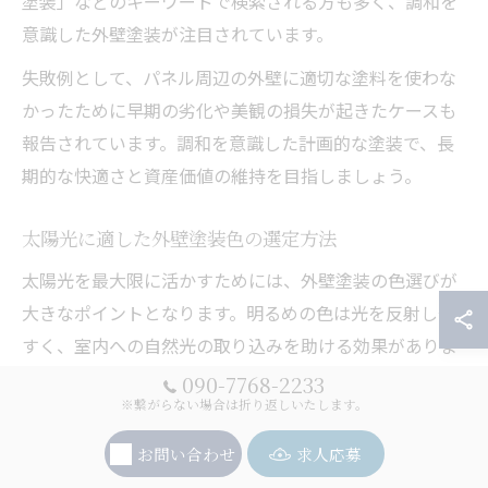
塗装」などのキーワードで検索される方も多く、調和を
意識した外壁塗装が注目されています。
失敗例として、パネル周辺の外壁に適切な塗料を使わな
かったために早期の劣化や美観の損失が起きたケースも
報告されています。調和を意識した計画的な塗装で、長
期的な快適さと資産価値の維持を目指しましょう。
太陽光に適した外壁塗装色の選定方法
太陽光を最大限に活かすためには、外壁塗装の色選びが
大きなポイントとなります。明るめの色は光を反射しや
すく、室内への自然光の取り込みを助ける効果がありま
す。特に白やベージュ、淡いグレーなどは、周囲の環境
090-7768-2233
※繋がらない場合は折り返しいたします。
ともなじみやすく、清潔感と明るさを演出できます。
一方で、濃い色は熱吸収率が高くなるため、夏場に室内
お問い合わせ
求人応募
温度が上昇しやすくなる点に注意が必要です。近年で