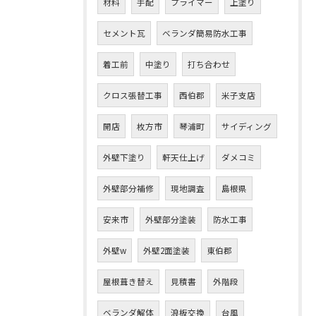
材料
手配
プライマー
上塗り
セメント瓦
ベランダ簡易防水工事
着工前
中塗り
打ち合わせ
クロス張替工事
西伯郡
米子支店
開店
枚方市
琴浦町
サイディング
外壁下塗り
軒天仕上げ
ダメコミ
外壁部分補修
現地調査
島根県
安来市
外壁部分塗装
防水工事
外壁w
外壁2面塗装
東伯郡
屋根葺き替え
見積書
外階段
ベランダ解体
浪板交換
台風