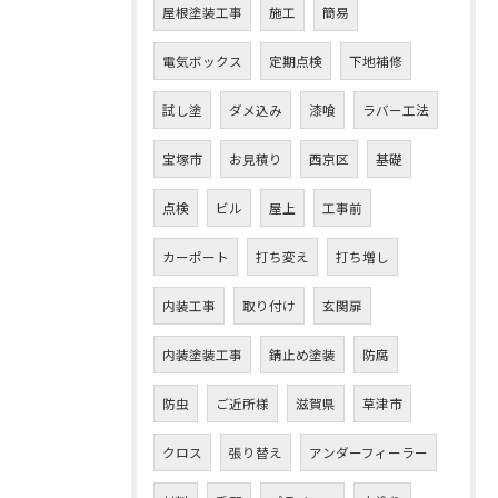
屋根塗装工事
施工
簡易
電気ボックス
定期点検
下地補修
試し塗
ダメ込み
漆喰
ラバー工法
宝塚市
お見積り
西京区
基礎
点検
ビル
屋上
工事前
カーポート
打ち変え
打ち増し
内装工事
取り付け
玄関扉
内装塗装工事
錆止め塗装
防腐
防虫
ご近所様
滋賀県
草津市
クロス
張り替え
アンダーフィーラー