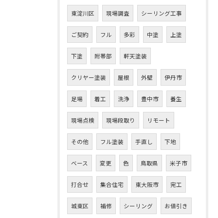
東淀川区
現場調査
シーリング工事
ご契約
フル
多彩
中塗
上塗
下塗
附帯部
軒天塗装
クリヤー塗装
屋根
外壁
伊丹市
足場
着工
洗浄
豊中市
養生
現場点検
現場段取り
リモート
その他
フル塗装
手直し
下地
ベース
変更
色
鳥取県
米子市
打合せ
集合住宅
東大阪市
完工
城東区
補修
シーリング
お値引き