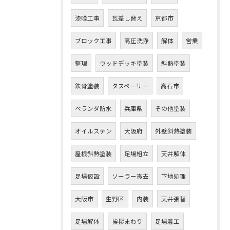
漆喰工事
瓦差し替え
京都市
ブロック工事
高圧洗浄
解体
営業
整理
ウッドデッキ塗装
斜熱塗装
鉄骨塗装
タスペーサー
高石市
ベランダ防水
兵庫県
その他塗装
オイルステン
大阪府
外壁斜熱塗装
屋根斜熱塗装
足場組立
天井解体
足場仮設
ソーラー撤去
下地処理
大阪市
生野区
内装
天井張替
足場解体
挨拶まわり
足場着工