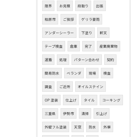
お問い合わせはこちら
限界
お見積
段取り
出張
柏原市
ご挨拶
ゲリラ豪雨
アンダーシーラー
下塗り
軒天
テープ検査
倉庫
完了
産業廃棄物
運搬
処理
パターン合わせ
契約
簡易防水
ベランダ
現場
検査
調査
ご近所
オイルステイン
OP 塗装
仕上げ
タイル
コーキング
三重県
伊勢市
清掃
引上げ
外壁フル塗装
天窓
防水
外塀