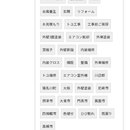
台風養生
玄関
リフォーム
お見積もり
トユ工事
工事前ご挨拶
外壁3面塗装
エアコン脱却
外塀塗装
窓格子
外壁新設
内装補修
内装クロス
横庭
整備
外塀補修
トユ補修
エアコン室外機
川辺郡
猪名川町
大阪
外壁塗装
尼崎市
摂津市
大東市
門真市
箕面市
四條畷市
色褪せ
ひび割れ
雨漏り
高槻市