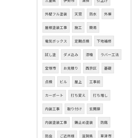
三重県
伊勢市
清掃
引上げ
外壁フル塗装
天窓
防水
外塀
屋根塗装工事
施工
簡易
電気ボックス
定期点検
下地補修
試し塗
ダメ込み
漆喰
ラバー工法
宝塚市
お見積り
西京区
基礎
点検
お問い合わせはこちら
ビル
屋上
工事前
カーポート
打ち変え
打ち増し
内装工事
取り付け
玄関扉
内装塗装工事
錆止め塗装
防腐
防虫
ご近所様
滋賀県
草津市