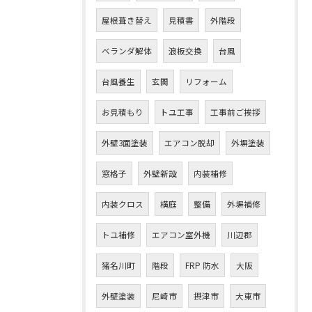
屋根葺き替え
見積書
外階段
ベランダ解体
浪板交換
台風
台風養生
玄関
リフォーム
お見積もり
トユ工事
工事前ご挨拶
外壁3面塗装
エアコン脱却
外塀塗装
窓格子
外壁新設
内装補修
内装クロス
横庭
整備
外塀補修
トユ補修
エアコン室外機
川辺郡
猪名川町
階段
FRP 防水
大阪
外壁塗装
尼崎市
摂津市
大東市