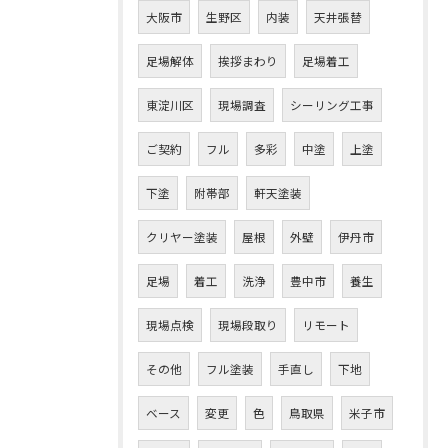
大阪市
生野区
内装
天井張替
足場解体
挨拶まわり
足場着工
東淀川区
現場調査
シーリング工事
ご契約
フル
多彩
中塗
上塗
下塗
附帯部
軒天塗装
クリヤー塗装
屋根
外壁
伊丹市
足場
着工
洗浄
豊中市
養生
現場点検
現場段取り
リモート
その他
フル塗装
手直し
下地
ベース
変更
色
鳥取県
米子市