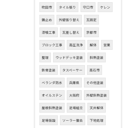
吹田市
タイル張り
守口市
ケレン
錆止め
外壁張り替え
瓦固定
漆喰工事
瓦差し替え
京都市
ブロック工事
高圧洗浄
解体
営業
整理
ウッドデッキ塗装
斜熱塗装
鉄骨塗装
タスペーサー
高石市
ベランダ防水
兵庫県
その他塗装
オイルステン
大阪府
外壁斜熱塗装
屋根斜熱塗装
足場組立
天井解体
足場仮設
ソーラー撤去
下地処理