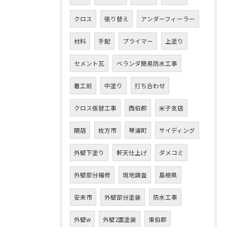
クロス
張り替え
アンダーフィーラー
材料
手配
プライマー
上塗り
セメント瓦
ベランダ簡易防水工事
着工前
中塗り
打ち合わせ
クロス張替工事
西伯郡
米子支店
開店
枚方市
琴浦町
サイディング
外壁下塗り
軒天仕上げ
ダメコミ
外壁部分補修
現地調査
島根県
安来市
外壁部分塗装
防水工事
外壁w
外壁2面塗装
東伯郡