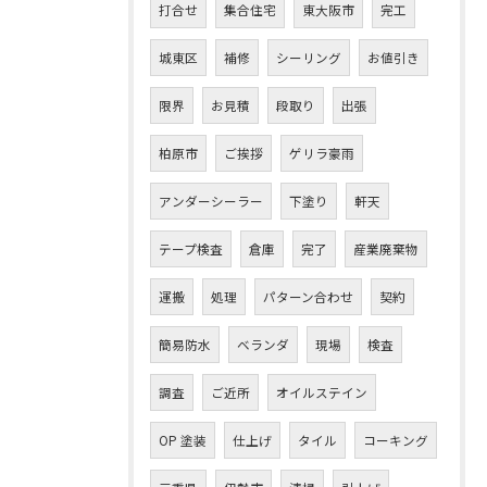
打合せ
集合住宅
東大阪市
完工
城東区
補修
シーリング
お値引き
限界
お見積
段取り
出張
柏原市
ご挨拶
ゲリラ豪雨
アンダーシーラー
下塗り
軒天
テープ検査
倉庫
完了
産業廃棄物
運搬
処理
パターン合わせ
契約
簡易防水
ベランダ
現場
検査
調査
ご近所
オイルステイン
OP 塗装
仕上げ
タイル
コーキング