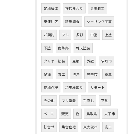
足場解体
挨拶まわり
足場着工
東淀川区
現場調査
シーリング工事
ご契約
フル
多彩
中塗
上塗
下塗
附帯部
軒天塗装
クリヤー塗装
屋根
外壁
伊丹市
足場
着工
洗浄
豊中市
養生
現場点検
現場段取り
リモート
その他
フル塗装
手直し
下地
ベース
変更
色
鳥取県
米子市
打合せ
集合住宅
東大阪市
完工