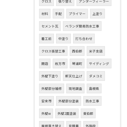
クロス
張り替え
アンダーフィーラー
材料
手配
プライマー
上塗り
セメント瓦
ベランダ簡易防水工事
着工前
中塗り
打ち合わせ
クロス張替工事
西伯郡
米子支店
開店
枚方市
琴浦町
サイディング
外壁下塗り
軒天仕上げ
ダメコミ
外壁部分補修
現地調査
島根県
安来市
外壁部分塗装
防水工事
外壁w
外壁2面塗装
東伯郡
屋根葺き替え
見積書
外階段