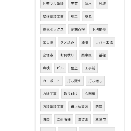
外壁フル塗装
天窓
防水
外塀
屋根塗装工事
施工
簡易
電気ボックス
定期点検
下地補修
試し塗
ダメ込み
漆喰
ラバー工法
宝塚市
お見積り
西京区
基礎
点検
ビル
屋上
工事前
お問い合わせはこちら
カーポート
打ち変え
打ち増し
内装工事
取り付け
玄関扉
内装塗装工事
錆止め塗装
防腐
防虫
ご近所様
滋賀県
草津市