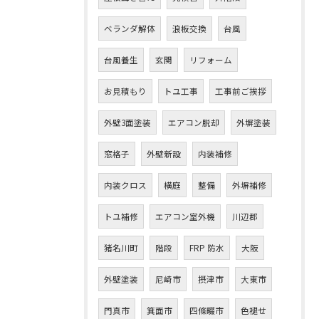
ベランダ解体
浪板交換
台風
台風養生
玄関
リフォーム
お見積もり
トユ工事
工事前ご挨拶
外壁3面塗装
エアコン脱却
外塀塗装
窓格子
外壁新設
内装補修
内装クロス
横庭
整備
外塀補修
トユ補修
エアコン室外機
川辺郡
猪名川町
階段
FRP 防水
大阪
外壁塗装
尼崎市
摂津市
大東市
門真市
箕面市
四條畷市
色褪せ