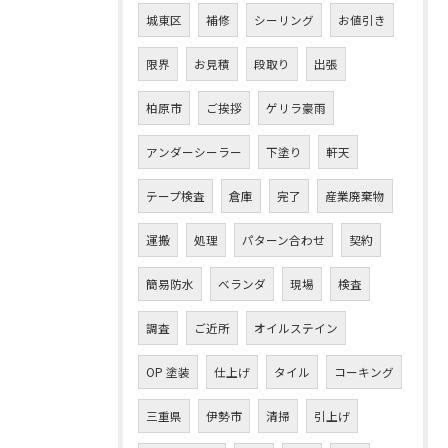
城東区
補修
シーリング
お値引き
限界
お見積
段取り
出張
柏原市
ご挨拶
ゲリラ豪雨
アンダーシーラー
下塗り
軒天
テープ検査
倉庫
完了
産業廃棄物
運搬
処理
パターン合わせ
契約
簡易防水
ベランダ
現場
検査
調査
ご近所
オイルステイン
OP 塗装
仕上げ
タイル
コーキング
三重県
伊勢市
清掃
引上げ