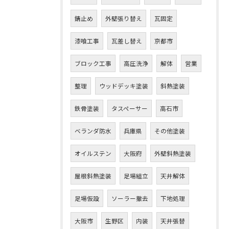
錆止め
外壁張り替え
瓦固定
漆喰工事
瓦差し替え
京都市
ブロック工事
高圧洗浄
解体
営業
整理
ウッドデッキ塗装
斜熱塗装
鉄骨塗装
タスペーサー
高石市
ベランダ防水
兵庫県
その他塗装
オイルステン
大阪府
外壁斜熱塗装
屋根斜熱塗装
足場組立
天井解体
足場仮設
ソーラー撤去
下地処理
大阪市
生野区
内装
天井張替