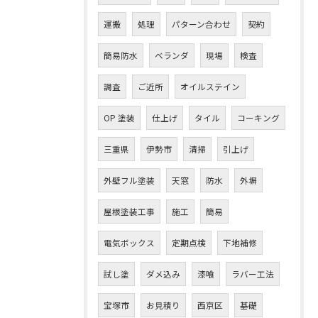
運搬
処理
パターン合わせ
契約
簡易防水
ベランダ
現場
検査
調査
ご近所
オイルステイン
OP 塗装
仕上げ
タイル
コーキング
三重県
伊勢市
清掃
引上げ
外壁フル塗装
天窓
防水
外塀
屋根塗装工事
施工
簡易
電気ボックス
定期点検
下地補修
お問い合わせはこちら
試し塗
ダメ込み
漆喰
ラバー工法
宝塚市
お見積り
西京区
基礎