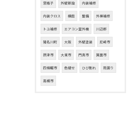
窓格子
外壁新設
内装補修
内装クロス
横庭
整備
外塀補修
トユ補修
エアコン室外機
川辺郡
猪名川町
大阪
外壁塗装
尼崎市
摂津市
大東市
門真市
箕面市
四條畷市
色褪せ
ひび割れ
雨漏り
高槻市