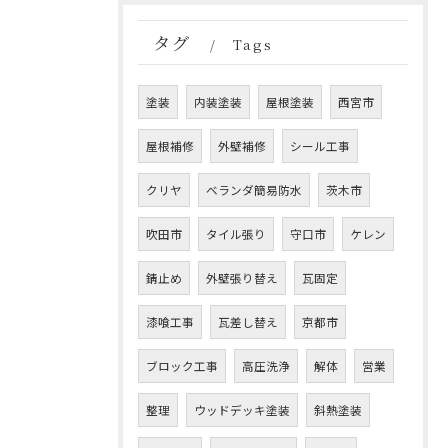
タグ
Tags
塗装
内装塗装
屋根塗装
西宮市
屋根補修
外壁補修
シール工事
クリヤ
ベランダ簡易防水
茨木市
吹田市
タイル張り
守口市
ケレン
錆止め
外壁張り替え
瓦固定
漆喰工事
瓦差し替え
京都市
ブロック工事
高圧洗浄
解体
営業
整理
ウッドデッキ塗装
斜熱塗装