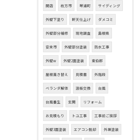
開店
枚方市
琴浦町
サイディング
外壁下塗り
軒天仕上げ
ダメコミ
外壁部分補修
現地調査
島根県
安来市
外壁部分塗装
防水工事
外壁w
外壁2面塗装
東伯郡
屋根葺き替え
見積書
外階段
ベランダ解体
浪板交換
台風
台風養生
玄関
リフォーム
お見積もり
トユ工事
工事前ご挨拶
外壁3面塗装
エアコン脱却
外塀塗装