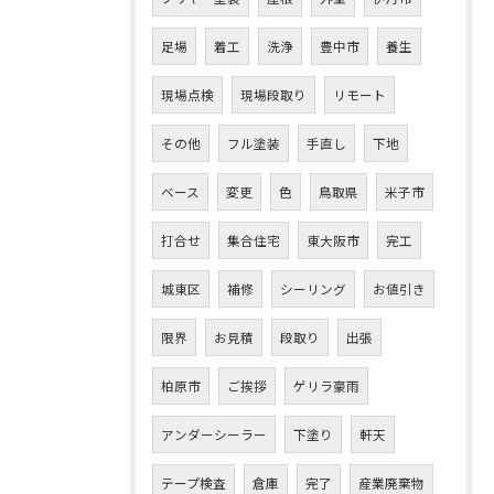
足場
着工
洗浄
豊中市
養生
現場点検
現場段取り
リモート
その他
フル塗装
手直し
下地
ベース
変更
色
鳥取県
米子市
打合せ
集合住宅
東大阪市
完工
城東区
補修
シーリング
お値引き
限界
お見積
段取り
出張
柏原市
ご挨拶
ゲリラ豪雨
アンダーシーラー
下塗り
軒天
テープ検査
倉庫
完了
産業廃棄物