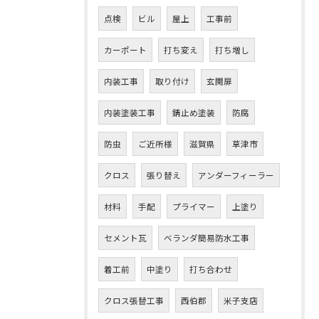
点検
ビル
屋上
工事前
カーポート
打ち変え
打ち増し
内装工事
取り付け
玄関扉
内装塗装工事
錆止め塗装
防腐
防虫
ご近所様
滋賀県
草津市
クロス
張り替え
アンダーフィーラー
材料
手配
プライマー
上塗り
セメント瓦
ベランダ簡易防水工事
着工前
中塗り
打ち合わせ
クロス張替工事
西伯郡
米子支店