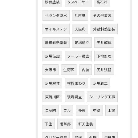
鉄骨塗装
タスペーサー
高石市
ベランダ防水
兵庫県
その他塗装
オイルステン
大阪府
外壁斜熱塗装
屋根斜熱塗装
足場組立
天井解体
足場仮設
ソーラー撤去
下地処理
大阪市
生野区
内装
天井張替
足場解体
挨拶まわり
足場着工
東淀川区
現場調査
シーリング工事
ご契約
フル
多彩
中塗
上塗
下塗
附帯部
軒天塗装
クリヤー塗装
屋根
外壁
伊丹市