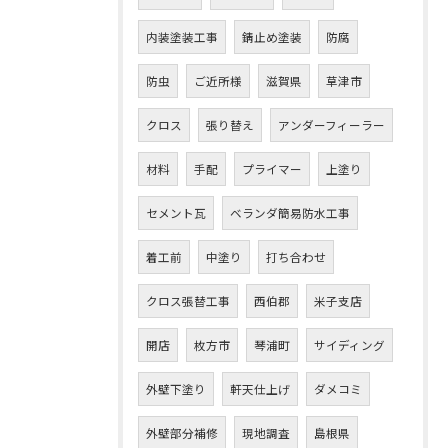
内装塗装工事
錆止め塗装
防腐
防虫
ご近所様
滋賀県
草津市
クロス
張り替え
アンダーフィーラー
材料
手配
プライマー
上塗り
セメント瓦
ベランダ簡易防水工事
着工前
中塗り
打ち合わせ
クロス張替工事
西伯郡
米子支店
開店
枚方市
琴浦町
サイディング
外壁下塗り
軒天仕上げ
ダメコミ
外壁部分補修
現地調査
島根県