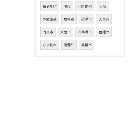
猪名川町
階段
FRP 防水
大阪
外壁塗装
尼崎市
摂津市
大東市
門真市
箕面市
四條畷市
色褪せ
ひび割れ
雨漏り
高槻市