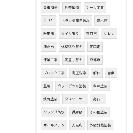
屋根補修
外壁補修
シール工事
クリヤ
ベランダ簡易防水
茨木市
吹田市
タイル張り
守口市
ケレン
錆止め
外壁張り替え
瓦固定
漆喰工事
瓦差し替え
京都市
ブロック工事
高圧洗浄
解体
営業
整理
ウッドデッキ塗装
斜熱塗装
鉄骨塗装
タスペーサー
高石市
ベランダ防水
兵庫県
その他塗装
オイルステン
大阪府
外壁斜熱塗装