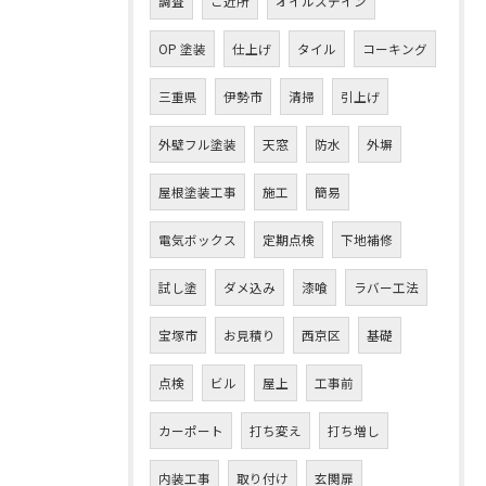
調査
ご近所
オイルステイン
OP 塗装
仕上げ
タイル
コーキング
三重県
伊勢市
清掃
引上げ
外壁フル塗装
天窓
防水
外塀
屋根塗装工事
施工
簡易
電気ボックス
定期点検
下地補修
試し塗
ダメ込み
漆喰
ラバー工法
宝塚市
お問い合わせはこちら
お見積り
西京区
基礎
点検
ビル
屋上
工事前
カーポート
打ち変え
打ち増し
内装工事
取り付け
玄関扉