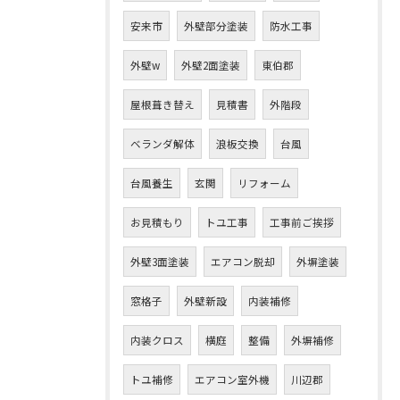
安来市
外壁部分塗装
防水工事
外壁w
外壁2面塗装
東伯郡
屋根葺き替え
見積書
外階段
ベランダ解体
浪板交換
台風
台風養生
玄関
リフォーム
お見積もり
トユ工事
工事前ご挨拶
外壁3面塗装
エアコン脱却
外塀塗装
窓格子
外壁新設
内装補修
内装クロス
横庭
整備
外塀補修
トユ補修
エアコン室外機
川辺郡