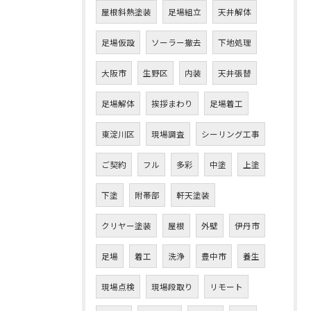
屋根斜熱塗装
足場組立
天井解体
足場仮設
ソーラー撤去
下地処理
大阪市
生野区
内装
天井張替
足場解体
挨拶まわり
足場着工
東淀川区
現場調査
シーリング工事
ご契約
フル
多彩
中塗
上塗
下塗
附帯部
軒天塗装
クリヤー塗装
屋根
外壁
伊丹市
足場
着工
洗浄
豊中市
養生
現場点検
現場段取り
リモート