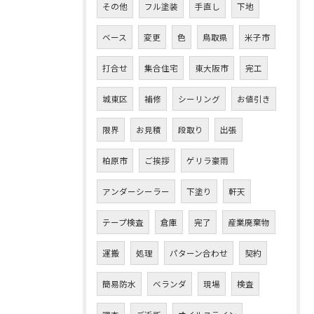
その他
フル塗装
手直し
下地
ベース
変更
色
鳥取県
米子市
打合せ
集合住宅
東大阪市
完工
城東区
補修
シーリング
お値引き
限界
お見積
段取り
出張
柏原市
ご挨拶
ゲリラ豪雨
アンダーシーラー
下塗り
軒天
テープ検査
倉庫
完了
産業廃棄物
運搬
処理
パターン合わせ
契約
簡易防水
ベランダ
現場
検査