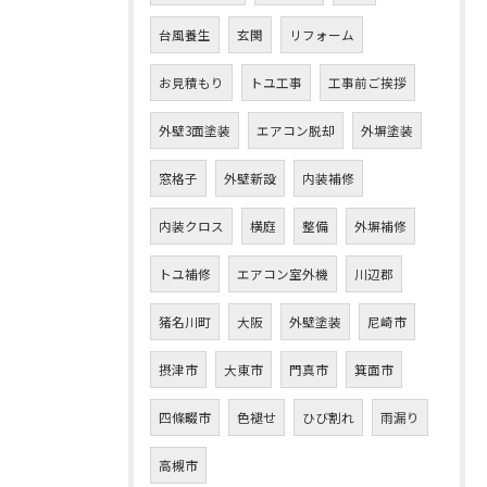
台風養生
玄関
リフォーム
お見積もり
トユ工事
工事前ご挨拶
外壁3面塗装
エアコン脱却
外塀塗装
窓格子
外壁新設
内装補修
内装クロス
横庭
整備
外塀補修
トユ補修
エアコン室外機
川辺郡
猪名川町
大阪
外壁塗装
尼崎市
摂津市
大東市
門真市
箕面市
四條畷市
色褪せ
ひび割れ
雨漏り
高槻市