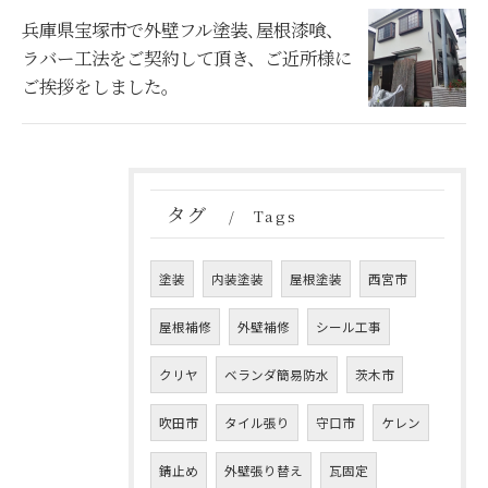
兵庫県宝塚市で外壁フル塗装､屋根漆喰、
ラバー工法をご契約して頂き、ご近所様に
ご挨拶をしました。
タグ
Tags
塗装
内装塗装
屋根塗装
西宮市
屋根補修
外壁補修
シール工事
クリヤ
ベランダ簡易防水
茨木市
吹田市
タイル張り
守口市
ケレン
錆止め
外壁張り替え
瓦固定