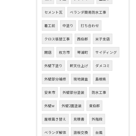
セメント瓦
ベランダ簡易防水工事
着工前
中塗り
打ち合わせ
クロス張替工事
西伯郡
米子支店
開店
枚方市
琴浦町
サイディング
外壁下塗り
軒天仕上げ
ダメコミ
外壁部分補修
現地調査
島根県
安来市
外壁部分塗装
防水工事
外壁w
外壁2面塗装
東伯郡
屋根葺き替え
見積書
外階段
ベランダ解体
浪板交換
台風