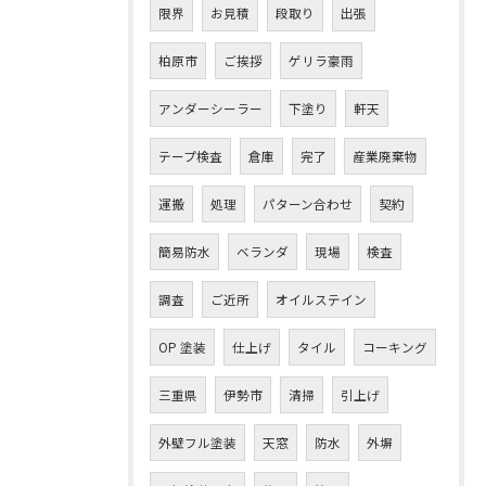
限界
お見積
段取り
出張
柏原市
ご挨拶
ゲリラ豪雨
アンダーシーラー
下塗り
軒天
テープ検査
倉庫
完了
産業廃棄物
運搬
処理
パターン合わせ
契約
簡易防水
ベランダ
現場
検査
調査
ご近所
オイルステイン
OP 塗装
仕上げ
タイル
コーキング
三重県
伊勢市
清掃
引上げ
外壁フル塗装
天窓
防水
外塀