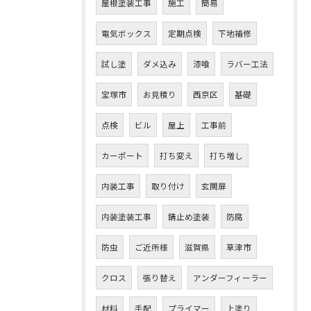
お問い合わせはこちら
屋根塗装工事
施工
簡易
電気ボックス
定期点検
下地補修
試し塗
ダメ込み
漆喰
ラバー工法
宝塚市
お見積り
西京区
基礎
点検
ビル
屋上
工事前
カーポート
打ち変え
打ち増し
内装工事
取り付け
玄関扉
内装塗装工事
錆止め塗装
防腐
防虫
ご近所様
滋賀県
草津市
クロス
張り替え
アンダーフィーラー
材料
手配
プライマー
上塗り