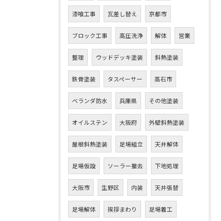
漆喰工事
瓦差し替え
京都市
ブロック工事
高圧洗浄
解体
営業
整理
ウッドデッキ塗装
斜熱塗装
鉄骨塗装
タスペーサー
高石市
ベランダ防水
兵庫県
その他塗装
オイルステン
大阪府
外壁斜熱塗装
屋根斜熱塗装
足場組立
天井解体
足場仮設
ソーラー撤去
下地処理
大阪市
生野区
内装
天井張替
足場解体
挨拶まわり
足場着工