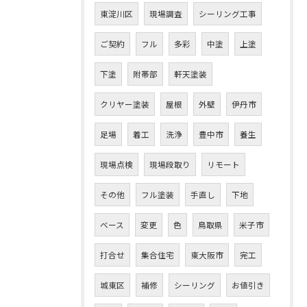
東淀川区
現場調査
シーリング工事
ご契約
フル
多彩
中塗
上塗
下塗
附帯部
軒天塗装
クリヤー塗装
屋根
外壁
伊丹市
足場
着工
洗浄
豊中市
養生
現場点検
現場段取り
リモート
その他
フル塗装
手直し
下地
ベース
変更
色
鳥取県
米子市
打合せ
集合住宅
東大阪市
完工
城東区
補修
シーリング
お値引き