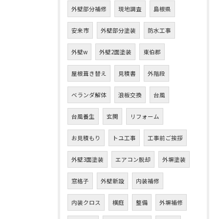
外壁部分補修
現地調査
島根県
安来市
外壁部分塗装
防水工事
外壁w
外壁2面塗装
東伯郡
屋根葺き替え
見積書
外階段
ベランダ解体
浪板交換
台風
台風養生
玄関
リフォーム
お見積もり
トユ工事
工事前ご挨拶
外壁3面塗装
エアコン脱却
外塀塗装
窓格子
外壁新設
内装補修
内装クロス
横庭
整備
外塀補修