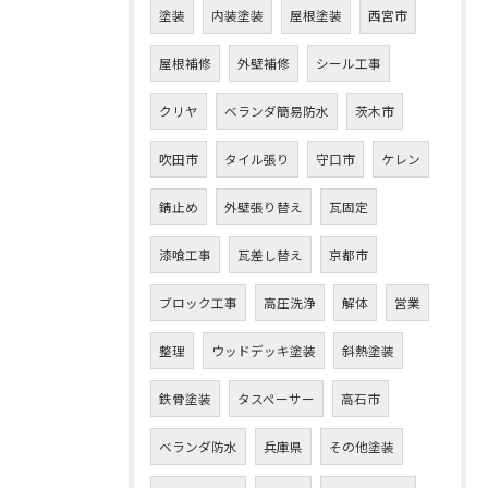
塗装
内装塗装
屋根塗装
西宮市
屋根補修
外壁補修
シール工事
クリヤ
ベランダ簡易防水
茨木市
吹田市
タイル張り
守口市
ケレン
錆止め
外壁張り替え
瓦固定
漆喰工事
瓦差し替え
京都市
ブロック工事
高圧洗浄
解体
営業
整理
ウッドデッキ塗装
斜熱塗装
鉄骨塗装
タスペーサー
高石市
ベランダ防水
兵庫県
その他塗装