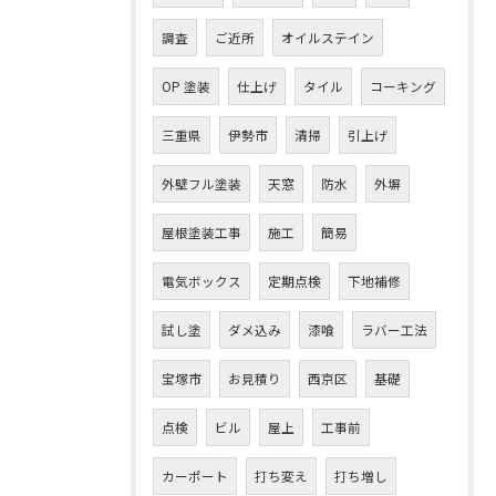
調査
ご近所
オイルステイン
OP 塗装
仕上げ
タイル
コーキング
三重県
伊勢市
清掃
引上げ
外壁フル塗装
天窓
防水
外塀
屋根塗装工事
施工
簡易
電気ボックス
定期点検
下地補修
試し塗
ダメ込み
漆喰
ラバー工法
お問い合わせはこちら
宝塚市
お見積り
西京区
基礎
点検
ビル
屋上
工事前
カーポート
打ち変え
打ち増し