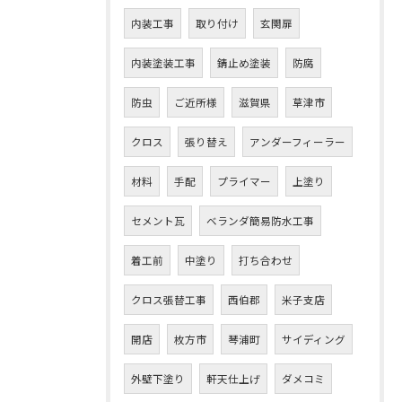
内装工事
取り付け
玄関扉
内装塗装工事
錆止め塗装
防腐
防虫
ご近所様
滋賀県
草津市
クロス
張り替え
アンダーフィーラー
材料
手配
プライマー
上塗り
セメント瓦
ベランダ簡易防水工事
着工前
中塗り
打ち合わせ
クロス張替工事
西伯郡
米子支店
開店
枚方市
琴浦町
サイディング
外壁下塗り
軒天仕上げ
ダメコミ