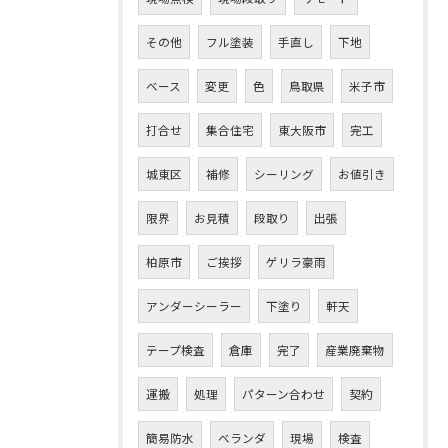
その他
フル塗装
手直し
下地
ベース
変更
色
鳥取県
米子市
打合せ
集合住宅
東大阪市
完工
城東区
補修
シーリング
お値引き
限界
お見積
段取り
出張
柏原市
ご挨拶
ゲリラ豪雨
アンダーシーラー
下塗り
軒天
テープ検査
倉庫
完了
産業廃棄物
運搬
処理
パターン合わせ
契約
簡易防水
ベランダ
現場
検査