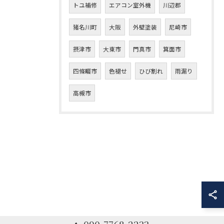
トユ補修
エアコン室外機
川辺郡
猪名川町
大阪
外壁塗装
尼崎市
摂津市
大東市
門真市
箕面市
四條畷市
色褪せ
ひび割れ
雨漏り
高槻市