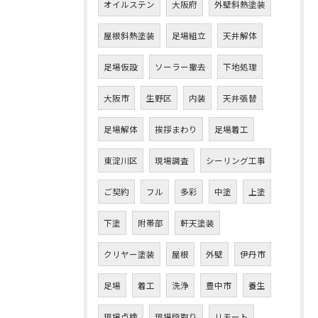
オイルステン
大阪府
外壁斜熱塗装
屋根斜熱塗装
足場組立
天井解体
足場仮設
ソーラー撤去
下地処理
大阪市
生野区
内装
天井張替
足場解体
挨拶まわり
足場着工
東淀川区
現場調査
シーリング工事
ご契約
フル
多彩
中塗
上塗
下塗
附帯部
軒天塗装
クリヤー塗装
屋根
外壁
伊丹市
足場
着工
洗浄
豊中市
養生
現場点検
現場段取り
リモート