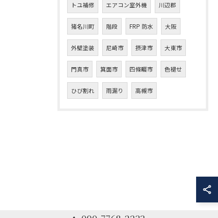
トユ補修
エアコン室外機
川辺郡
猪名川町
階段
FRP 防水
大阪
外壁塗装
尼崎市
摂津市
大東市
門真市
箕面市
四條畷市
色褪せ
ひび割れ
雨漏り
高槻市