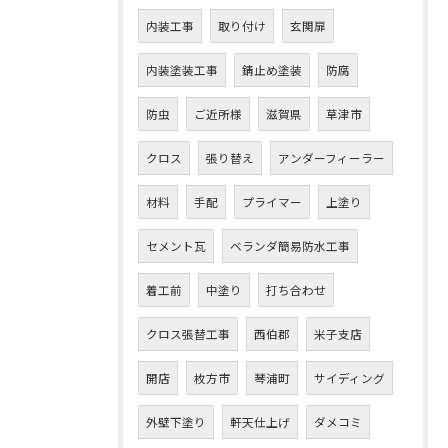
内装工事
取り付け
玄関扉
内装塗装工事
錆止め塗装
防腐
防虫
ご近所様
滋賀県
草津市
クロス
張り替え
アンダーフィーラー
材料
手配
プライマー
上塗り
セメント瓦
ベランダ簡易防水工事
着工前
中塗り
打ち合わせ
クロス張替工事
西伯郡
米子支店
開店
枚方市
琴浦町
サイディング
外壁下塗り
軒天仕上げ
ダメコミ