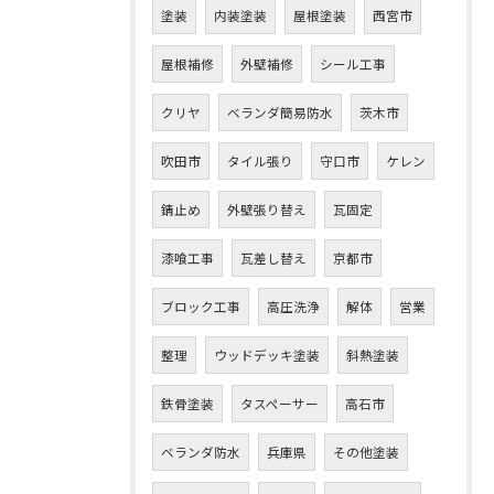
塗装
内装塗装
屋根塗装
西宮市
屋根補修
外壁補修
シール工事
クリヤ
ベランダ簡易防水
茨木市
吹田市
タイル張り
守口市
ケレン
錆止め
外壁張り替え
瓦固定
漆喰工事
瓦差し替え
京都市
ブロック工事
高圧洗浄
解体
営業
整理
ウッドデッキ塗装
斜熱塗装
鉄骨塗装
タスペーサー
高石市
ベランダ防水
兵庫県
その他塗装