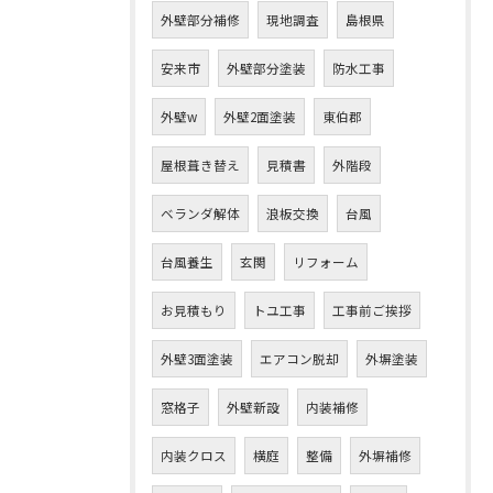
外壁部分補修
現地調査
島根県
安来市
外壁部分塗装
防水工事
外壁w
外壁2面塗装
東伯郡
屋根葺き替え
見積書
外階段
ベランダ解体
浪板交換
台風
台風養生
玄関
リフォーム
お見積もり
トユ工事
工事前ご挨拶
外壁3面塗装
エアコン脱却
外塀塗装
窓格子
外壁新設
内装補修
内装クロス
横庭
整備
外塀補修