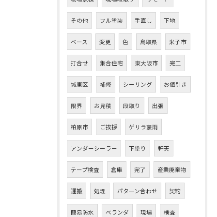
その他
フル塗装
手直し
下地
ベース
変更
色
鳥取県
米子市
打合せ
集合住宅
東大阪市
完工
城東区
補修
シーリング
お値引き
限界
お見積
段取り
出張
柏原市
ご挨拶
ゲリラ豪雨
アンダーシーラー
下塗り
軒天
テープ検査
倉庫
完了
産業廃棄物
運搬
処理
パターン合わせ
契約
簡易防水
ベランダ
現場
検査