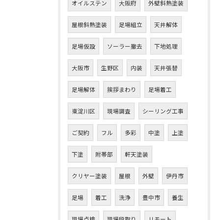
オイルステン
大阪府
外壁斜熱塗装
屋根斜熱塗装
足場組立
天井解体
足場仮設
ソーラー撤去
下地処理
大阪市
生野区
内装
天井張替
足場解体
挨拶まわり
足場着工
東淀川区
現場調査
シーリング工事
ご契約
フル
多彩
中塗
上塗
下塗
附帯部
軒天塗装
クリヤー塗装
屋根
外壁
伊丹市
足場
着工
洗浄
豊中市
養生
現場点検
現場段取り
リモート