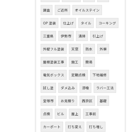
調査
ご近所
オイルステイン
OP 塗装
仕上げ
タイル
コーキング
三重県
伊勢市
清掃
引上げ
外壁フル塗装
天窓
防水
外塀
屋根塗装工事
施工
簡易
電気ボックス
定期点検
下地補修
試し塗
ダメ込み
漆喰
ラバー工法
お問い合わせはこちら
宝塚市
お見積り
西京区
基礎
点検
ビル
屋上
工事前
カーポート
打ち変え
打ち増し