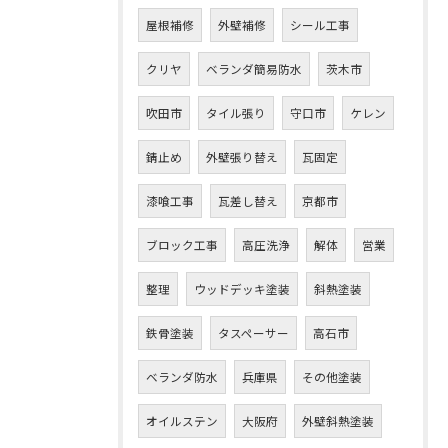
屋根補修
外壁補修
シール工事
クリヤ
ベランダ簡易防水
茨木市
吹田市
タイル張り
守口市
ケレン
錆止め
外壁張り替え
瓦固定
漆喰工事
瓦差し替え
京都市
ブロック工事
高圧洗浄
解体
営業
整理
ウッドデッキ塗装
斜熱塗装
鉄骨塗装
タスペーサー
高石市
ベランダ防水
兵庫県
その他塗装
オイルステン
大阪府
外壁斜熱塗装