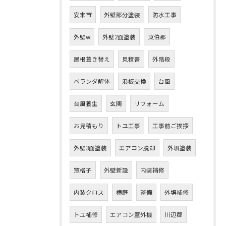
安来市
外壁部分塗装
防水工事
外壁w
外壁2面塗装
東伯郡
屋根葺き替え
見積書
外階段
ベランダ解体
浪板交換
台風
台風養生
玄関
リフォーム
お見積もり
トユ工事
工事前ご挨拶
外壁3面塗装
エアコン脱却
外塀塗装
窓格子
外壁新設
内装補修
内装クロス
横庭
整備
外塀補修
トユ補修
エアコン室外機
川辺郡