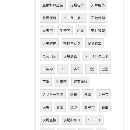
屋根斜熱塗装
足場組立
天井解体
足場仮設
ソーラー撤去
下地処理
大阪市
生野区
内装
天井張替
足場解体
挨拶まわり
足場着工
東淀川区
現場調査
シーリング工事
ご契約
フル
多彩
中塗
上塗
下塗
附帯部
軒天塗装
クリヤー塗装
屋根
外壁
伊丹市
足場
着工
洗浄
豊中市
養生
現場点検
現場段取り
リモート