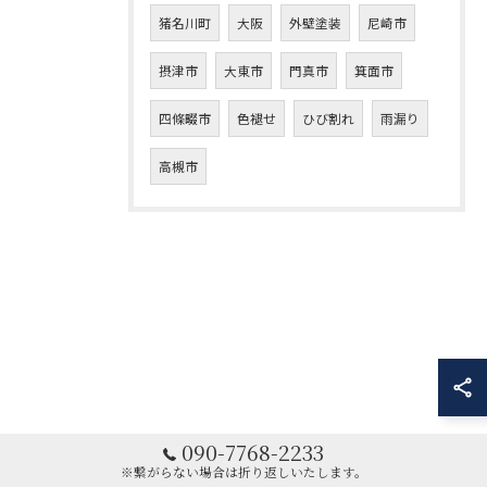
猪名川町
大阪
外壁塗装
尼崎市
摂津市
大東市
門真市
箕面市
四條畷市
色褪せ
ひび割れ
雨漏り
高槻市
090-7768-2233
※繋がらない場合は折り返しいたします。