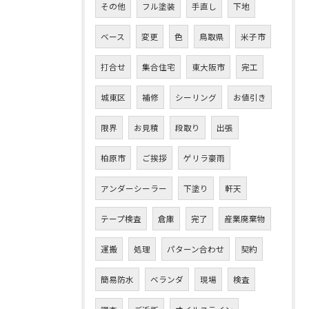
その他
フル塗装
手直し
下地
ベース
変更
色
鳥取県
米子市
打合せ
集合住宅
東大阪市
完工
城東区
補修
シーリング
お値引き
限界
お見積
段取り
出張
柏原市
ご挨拶
ゲリラ豪雨
アンダーシーラー
下塗り
軒天
テープ検査
倉庫
完了
産業廃棄物
運搬
処理
パターン合わせ
契約
簡易防水
ベランダ
現場
検査