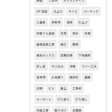
調査
ご近所
オイルステイン
OP 塗装
仕上げ
タイル
コーキング
三重県
伊勢市
清掃
引上げ
外壁フル塗装
天窓
防水
外塀
屋根塗装工事
施工
簡易
電気ボックス
定期点検
下地補修
試し塗
ダメ込み
漆喰
ラバー工法
宝塚市
お問い合わせはこちら
お見積り
西京区
基礎
点検
ビル
屋上
工事前
カーポート
打ち変え
打ち増し
内装工事
取り付け
玄関扉