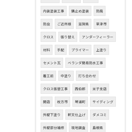
内装塗装工事
錆止め塗装
防腐
防虫
ご近所様
滋賀県
草津市
クロス
張り替え
アンダーフィーラー
材料
手配
プライマー
上塗り
セメント瓦
ベランダ簡易防水工事
着工前
中塗り
打ち合わせ
クロス張替工事
西伯郡
米子支店
開店
枚方市
琴浦町
サイディング
外壁下塗り
軒天仕上げ
ダメコミ
外壁部分補修
現地調査
島根県