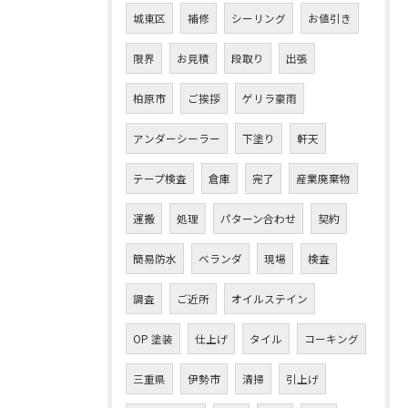
城東区
補修
シーリング
お値引き
限界
お見積
段取り
出張
柏原市
ご挨拶
ゲリラ豪雨
アンダーシーラー
下塗り
軒天
テープ検査
倉庫
完了
産業廃棄物
運搬
処理
パターン合わせ
契約
簡易防水
ベランダ
現場
検査
調査
ご近所
オイルステイン
OP 塗装
仕上げ
タイル
コーキング
三重県
伊勢市
清掃
引上げ