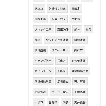
錆止め
外壁張り替え
瓦固定
漆喰工事
瓦差し替え
京都市
ブロック工事
高圧洗浄
解体
営業
整理
ウッドデッキ塗装
斜熱塗装
鉄骨塗装
タスペーサー
高石市
ベランダ防水
兵庫県
その他塗装
オイルステン
大阪府
外壁斜熱塗装
屋根斜熱塗装
足場組立
天井解体
足場仮設
ソーラー撤去
下地処理
大阪市
生野区
内装
天井張替