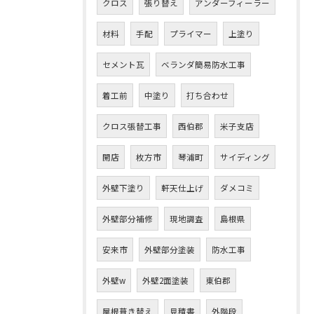
クロス
張り替え
アンダーフィーラー
材料
手配
プライマー
上塗り
セメント瓦
ベランダ簡易防水工事
着工前
中塗り
打ち合わせ
クロス張替工事
西伯郡
米子支店
開店
枚方市
琴浦町
サイディング
外壁下塗り
軒天仕上げ
ダメコミ
外壁部分補修
現地調査
島根県
安来市
外壁部分塗装
防水工事
外壁w
外壁2面塗装
東伯郡
屋根葺き替え
見積書
外階段