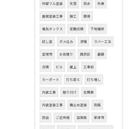
外壁フル塗装
天窓
防水
外塀
屋根塗装工事
施工
簡易
電気ボックス
定期点検
下地補修
試し塗
ダメ込み
漆喰
ラバー工法
宝塚市
お見積り
西京区
基礎
点検
ビル
屋上
工事前
お問い合わせはこちら
カーポート
打ち変え
打ち増し
内装工事
取り付け
玄関扉
内装塗装工事
錆止め塗装
防腐
防虫
ご近所様
滋賀県
草津市