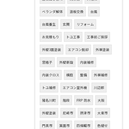
ベランダ解体
浪板交換
台風
台風養生
玄関
リフォーム
お見積もり
トユ工事
工事前ご挨拶
外壁3面塗装
エアコン脱却
外塀塗装
窓格子
外壁新設
内装補修
内装クロス
横庭
整備
外塀補修
トユ補修
エアコン室外機
川辺郡
猪名川町
階段
FRP 防水
大阪
外壁塗装
尼崎市
摂津市
大東市
門真市
箕面市
四條畷市
色褪せ