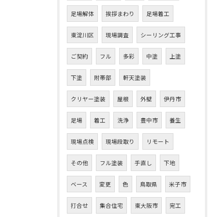
足場解体
挨拶まわり
足場着工
東淀川区
現場調査
シーリング工事
ご契約
フル
多彩
中塗
上塗
下塗
附帯部
軒天塗装
クリヤー塗装
屋根
外壁
伊丹市
足場
着工
洗浄
豊中市
養生
現場点検
現場段取り
リモート
その他
フル塗装
手直し
下地
ベース
変更
色
鳥取県
米子市
打合せ
集合住宅
東大阪市
完工