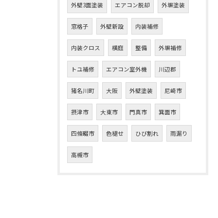
外壁3面塗装
エアコン脱却
外塀塗装
窓格子
外壁新設
内装補修
内装クロス
横庭
整備
外塀補修
トユ補修
エアコン室外機
川辺郡
猪名川町
大阪
外壁塗装
尼崎市
摂津市
大東市
門真市
箕面市
四條畷市
色褪せ
ひび割れ
雨漏り
高槻市