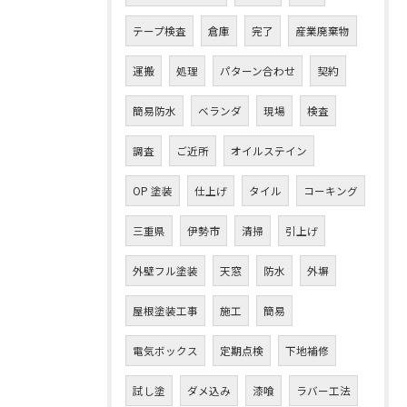
テープ検査
倉庫
完了
産業廃棄物
運搬
処理
パターン合わせ
契約
簡易防水
ベランダ
現場
検査
調査
ご近所
オイルステイン
OP 塗装
仕上げ
タイル
コーキング
三重県
伊勢市
清掃
引上げ
外壁フル塗装
天窓
防水
外塀
屋根塗装工事
施工
簡易
電気ボックス
定期点検
下地補修
試し塗
ダメ込み
漆喰
ラバー工法