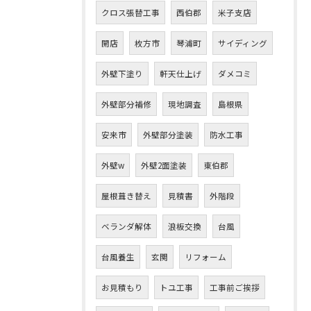
クロス張替工事
西伯郡
米子支店
開店
枚方市
琴浦町
サイディング
外壁下塗り
軒天仕上げ
ダメコミ
外壁部分補修
現地調査
島根県
安来市
外壁部分塗装
防水工事
外壁w
外壁2面塗装
東伯郡
屋根葺き替え
見積書
外階段
ベランダ解体
浪板交換
台風
台風養生
玄関
リフォーム
お見積もり
トユ工事
工事前ご挨拶