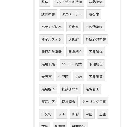
整理
ウッドデッキ塗装
斜熱塗装
鉄骨塗装
タスペーサー
高石市
ベランダ防水
兵庫県
その他塗装
オイルステン
大阪府
外壁斜熱塗装
屋根斜熱塗装
足場組立
天井解体
足場仮設
ソーラー撤去
下地処理
大阪市
生野区
内装
天井張替
足場解体
挨拶まわり
足場着工
東淀川区
現場調査
シーリング工事
ご契約
フル
多彩
中塗
上塗
下塗
附帯部
軒天塗装