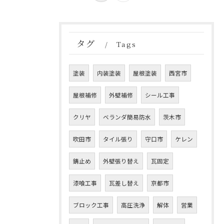
タグ
Tags
塗装
内装塗装
屋根塗装
西宮市
屋根補修
外壁補修
シール工事
クリヤ
ベランダ簡易防水
茨木市
吹田市
タイル張り
守口市
ケレン
錆止め
外壁張り替え
瓦固定
漆喰工事
瓦差し替え
京都市
ブロック工事
高圧洗浄
解体
営業