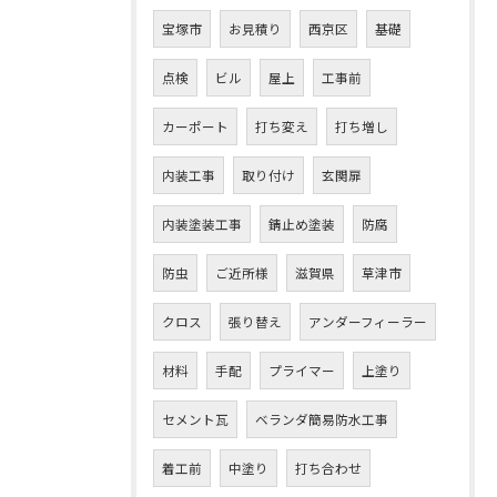
宝塚市
お見積り
西京区
基礎
点検
ビル
屋上
工事前
カーポート
打ち変え
打ち増し
内装工事
取り付け
玄関扉
内装塗装工事
錆止め塗装
防腐
防虫
ご近所様
滋賀県
草津市
クロス
張り替え
アンダーフィーラー
材料
手配
プライマー
上塗り
セメント瓦
ベランダ簡易防水工事
着工前
中塗り
打ち合わせ