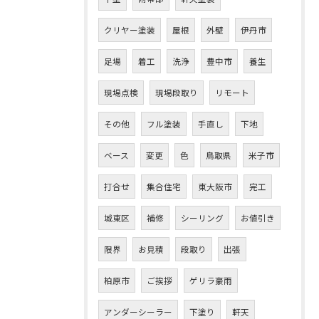
クリヤー塗装
屋根
外壁
伊丹市
足場
着工
洗浄
豊中市
養生
現場点検
現場段取り
リモート
その他
フル塗装
手直し
下地
ベース
変更
色
鳥取県
米子市
打合せ
集合住宅
東大阪市
完工
城東区
補修
シーリング
お値引き
限界
お見積
段取り
出張
お問い合わせはこちら
柏原市
ご挨拶
ゲリラ豪雨
アンダーシーラー
下塗り
軒天