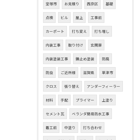
宝塚市
お見積り
西京区
基礎
点検
ビル
屋上
工事前
カーポート
打ち変え
打ち増し
内装工事
取り付け
玄関扉
内装塗装工事
錆止め塗装
防腐
防虫
ご近所様
滋賀県
草津市
クロス
張り替え
アンダーフィーラー
材料
手配
プライマー
上塗り
セメント瓦
ベランダ簡易防水工事
着工前
中塗り
打ち合わせ