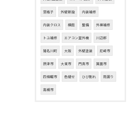
窓格子
外壁新設
内装補修
内装クロス
横庭
整備
外塀補修
トユ補修
エアコン室外機
川辺郡
猪名川町
大阪
外壁塗装
尼崎市
摂津市
大東市
門真市
箕面市
四條畷市
色褪せ
ひび割れ
雨漏り
高槻市