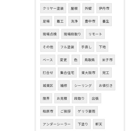
クリヤー塗装
屋根
外壁
伊丹市
足場
着工
洗浄
豊中市
養生
現場点検
現場段取り
リモート
その他
フル塗装
手直し
下地
ベース
変更
色
鳥取県
米子市
打合せ
集合住宅
東大阪市
完工
城東区
補修
シーリング
お値引き
限界
お見積
段取り
出張
柏原市
ご挨拶
ゲリラ豪雨
お問い合わせはこちら
アンダーシーラー
下塗り
軒天