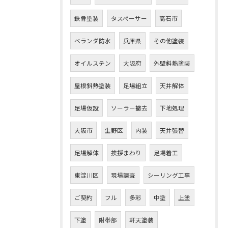
鉄骨塗装
タスペーサー
高石市
ベランダ防水
兵庫県
その他塗装
オイルステン
大阪府
外壁斜熱塗装
屋根斜熱塗装
足場組立
天井解体
足場仮設
ソーラー撤去
下地処理
大阪市
生野区
内装
天井張替
足場解体
挨拶まわり
足場着工
東淀川区
現場調査
シーリング工事
ご契約
フル
多彩
中塗
上塗
下塗
附帯部
軒天塗装