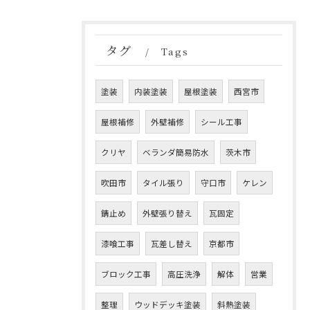
タグ
Tags
塗装
内装塗装
屋根塗装
西宮市
屋根補修
外壁補修
シール工事
クリヤ
ベランダ簡易防水
茨木市
吹田市
タイル張り
守口市
ケレン
錆止め
外壁張り替え
瓦固定
漆喰工事
瓦差し替え
京都市
ブロック工事
高圧洗浄
解体
営業
整理
ウッドデッキ塗装
斜熱塗装