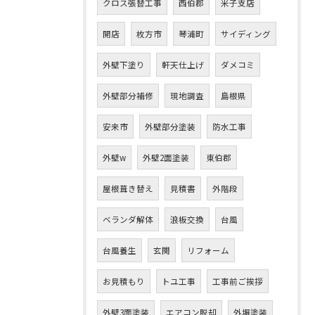
クロス張替工事
西伯郡
米子支店
開店
枚方市
琴浦町
サイディング
外壁下塗り
軒天仕上げ
ダメコミ
外壁部分補修
現地調査
島根県
安来市
外壁部分塗装
防水工事
外壁w
外壁2面塗装
東伯郡
屋根葺き替え
見積書
外階段
ベランダ解体
浪板交換
台風
台風養生
玄関
リフォーム
お見積もり
トユ工事
工事前ご挨拶
外壁3面塗装
エアコン脱却
外塀塗装