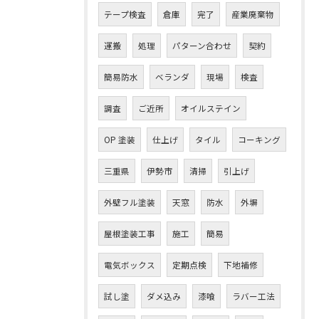
テープ検査
倉庫
完了
産業廃棄物
運搬
処理
パターン合わせ
契約
簡易防水
ベランダ
現場
検査
調査
ご近所
オイルステイン
OP 塗装
仕上げ
タイル
コーキング
三重県
伊勢市
清掃
引上げ
外壁フル塗装
天窓
防水
外塀
屋根塗装工事
施工
簡易
電気ボックス
定期点検
下地補修
試し塗
ダメ込み
漆喰
ラバー工法