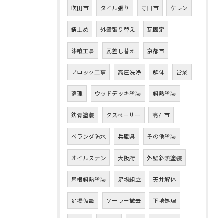
吹田市
タイル張り
守口市
ケレン
錆止め
外壁張り替え
瓦固定
漆喰工事
瓦差し替え
京都市
ブロック工事
高圧洗浄
解体
営業
整理
ウッドデッキ塗装
斜熱塗装
鉄骨塗装
タスペーサー
高石市
ベランダ防水
兵庫県
その他塗装
オイルステン
大阪府
外壁斜熱塗装
屋根斜熱塗装
足場組立
天井解体
足場仮設
ソーラー撤去
下地処理