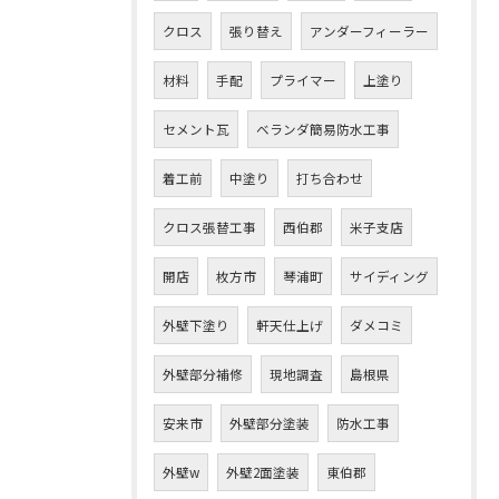
クロス
張り替え
アンダーフィーラー
材料
手配
プライマー
上塗り
セメント瓦
ベランダ簡易防水工事
着工前
中塗り
打ち合わせ
クロス張替工事
西伯郡
米子支店
開店
枚方市
琴浦町
サイディング
外壁下塗り
軒天仕上げ
ダメコミ
外壁部分補修
現地調査
島根県
安来市
外壁部分塗装
防水工事
外壁w
外壁2面塗装
東伯郡