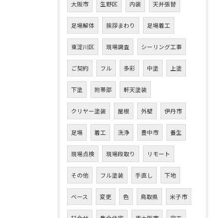
大阪市
生野区
内装
天井張替
足場解体
挨拶まわり
足場着工
東淀川区
現場調査
シーリング工事
ご契約
フル
多彩
中塗
上塗
下塗
附帯部
軒天塗装
クリヤー塗装
屋根
外壁
伊丹市
足場
着工
洗浄
豊中市
養生
現場点検
現場段取り
リモート
その他
フル塗装
手直し
下地
ベース
変更
色
鳥取県
米子市