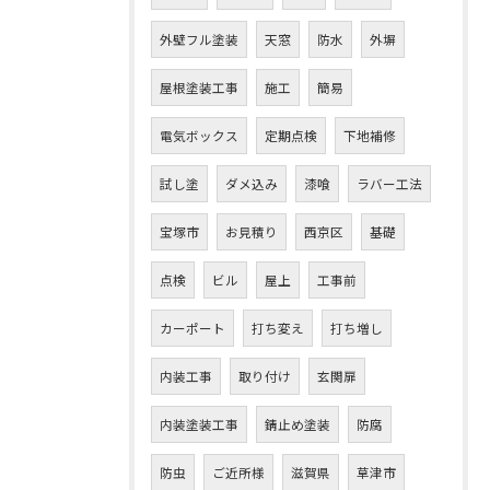
外壁フル塗装
天窓
防水
外塀
屋根塗装工事
施工
簡易
電気ボックス
定期点検
下地補修
試し塗
ダメ込み
漆喰
ラバー工法
宝塚市
お見積り
西京区
基礎
点検
ビル
屋上
工事前
カーポート
打ち変え
打ち増し
内装工事
取り付け
玄関扉
内装塗装工事
錆止め塗装
防腐
防虫
ご近所様
滋賀県
草津市