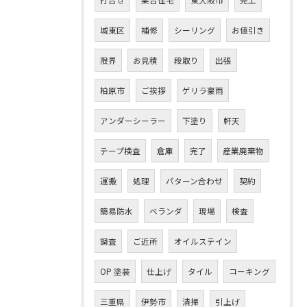
打合せ
集合住宅
東大阪市
完工
城東区
補修
シーリング
お値引き
限界
お見積
段取り
出張
お問い合わせはこちら
柏原市
ご挨拶
ゲリラ豪雨
アンダーシーラー
下塗り
軒天
テープ検査
倉庫
完了
産業廃棄物
運搬
処理
パターン合わせ
契約
簡易防水
ベランダ
現場
検査
調査
ご近所
オイルステイン
OP 塗装
仕上げ
タイル
コーキング
三重県
伊勢市
清掃
引上げ