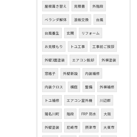
屋根葺き替え
見積書
外階段
ベランダ解体
浪板交換
台風
台風養生
玄関
リフォーム
お見積もり
トユ工事
工事前ご挨拶
外壁3面塗装
エアコン脱却
外塀塗装
窓格子
外壁新設
内装補修
内装クロス
横庭
整備
外塀補修
トユ補修
エアコン室外機
川辺郡
猪名川町
階段
FRP 防水
大阪
外壁塗装
尼崎市
摂津市
大東市