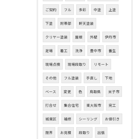
ご契約
フル
多彩
中塗
上塗
下塗
附帯部
軒天塗装
クリヤー塗装
屋根
外壁
伊丹市
足場
着工
洗浄
豊中市
養生
現場点検
現場段取り
リモート
その他
フル塗装
手直し
下地
ベース
変更
色
鳥取県
米子市
打合せ
集合住宅
東大阪市
完工
城東区
補修
シーリング
お値引き
限界
お見積
段取り
出張