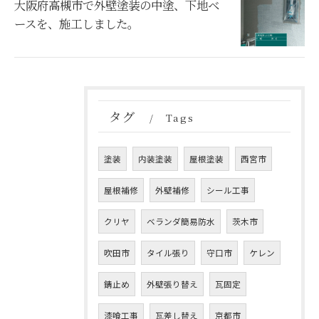
大阪府高槻市で外壁塗装の中塗、下地ベ
ースを、施工しました。
タグ
Tags
塗装
内装塗装
屋根塗装
西宮市
屋根補修
外壁補修
シール工事
クリヤ
ベランダ簡易防水
茨木市
吹田市
タイル張り
守口市
ケレン
錆止め
外壁張り替え
瓦固定
漆喰工事
瓦差し替え
京都市