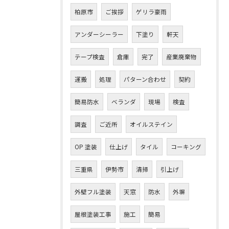
柏原市
ご挨拶
ゲリラ豪雨
アンダーシーラー
下塗り
軒天
テープ検査
倉庫
完了
産業廃棄物
運搬
処理
パターン合わせ
契約
簡易防水
ベランダ
現場
検査
調査
ご近所
オイルステイン
OP 塗装
仕上げ
タイル
コーキング
三重県
伊勢市
清掃
引上げ
外壁フル塗装
天窓
防水
外塀
屋根塗装工事
施工
簡易
お問い合わせはこちら