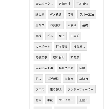
電気ボックス
定期点検
下地補修
試し塗
ダメ込み
漆喰
ラバー工法
宝塚市
お見積り
西京区
基礎
点検
ビル
屋上
工事前
カーポート
打ち変え
打ち増し
内装工事
取り付け
玄関扉
内装塗装工事
錆止め塗装
防腐
防虫
ご近所様
滋賀県
草津市
クロス
張り替え
アンダーフィーラー
材料
手配
プライマー
上塗り