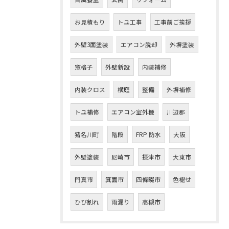
お見積もり
トユ工事
工事前ご挨拶
外壁3面塗装
エアコン脱却
外塀塗装
窓格子
外壁新設
内装補修
内装クロス
横庭
整備
外塀補修
トユ補修
エアコン室外機
川辺郡
猪名川町
階段
FRP 防水
大阪
外壁塗装
尼崎市
摂津市
大東市
門真市
箕面市
四條畷市
色褪せ
ひび割れ
雨漏り
高槻市