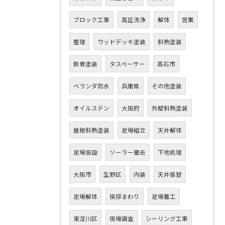
ブロック工事
高圧洗浄
解体
営業
整理
ウッドデッキ塗装
斜熱塗装
鉄骨塗装
タスペーサー
高石市
ベランダ防水
兵庫県
その他塗装
オイルステン
大阪府
外壁斜熱塗装
屋根斜熱塗装
足場組立
天井解体
足場仮設
ソーラー撤去
下地処理
大阪市
生野区
内装
天井張替
足場解体
挨拶まわり
足場着工
東淀川区
現場調査
シーリング工事