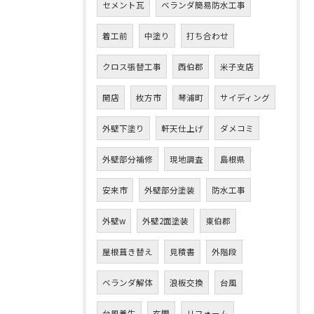
セメント瓦
ベランダ簡易防水工事
着工前
中塗り
打ち合わせ
クロス張替工事
西伯郡
米子支店
開店
枚方市
琴浦町
サイディング
外壁下塗り
軒天仕上げ
ダメコミ
外壁部分補修
現地調査
島根県
安来市
外壁部分塗装
防水工事
外壁w
外壁2面塗装
東伯郡
屋根葺き替え
見積書
外階段
ベランダ解体
浪板交換
台風
台風養生
玄関
リフォーム