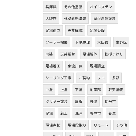
兵庫県
その他塗装
オイルステン
大阪府
外壁斜熱塗装
屋根斜熱塗装
足場組立
天井解体
足場仮設
ソーラー撤去
下地処理
大阪市
生野区
内装
天井張替
足場解体
挨拶まわり
足場着工
東淀川区
現場調査
シーリング工事
ご契約
フル
多彩
中塗
上塗
下塗
附帯部
軒天塗装
クリヤー塗装
屋根
外壁
伊丹市
足場
着工
洗浄
豊中市
養生
現場点検
現場段取り
リモート
その他