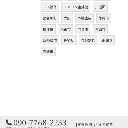
トユ補修
エアコン室外機
川辺郡
猪名川町
大阪
外壁塗装
尼崎市
摂津市
大東市
門真市
箕面市
四條畷市
色褪せ
ひび割れ
雨漏り
高槻市
090-7768-2233
[営業時間]24時間営業