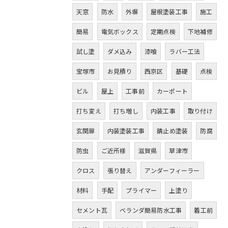
天窓
防水
外塀
屋根塗装工事
施工
簡易
電気ボックス
定期点検
下地補修
試し塗
ダメ込み
漆喰
ラバー工法
宝塚市
お見積り
西京区
基礎
点検
ビル
屋上
工事前
カーポート
打ち変え
打ち増し
内装工事
取り付け
玄関扉
内装塗装工事
錆止め塗装
防腐
防虫
ご近所様
滋賀県
草津市
クロス
張り替え
アンダーフィーラー
材料
手配
プライマー
上塗り
セメント瓦
ベランダ簡易防水工事
着工前