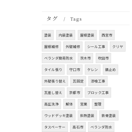
タグ
Tags
塗装
内装塗装
屋根塗装
西宮市
屋根補修
外壁補修
シール工事
クリヤ
ベランダ簡易防水
茨木市
吹田市
タイル張り
守口市
ケレン
錆止め
外壁張り替え
瓦固定
漆喰工事
瓦差し替え
京都市
ブロック工事
高圧洗浄
解体
営業
整理
ウッドデッキ塗装
斜熱塗装
鉄骨塗装
タスペーサー
高石市
ベランダ防水