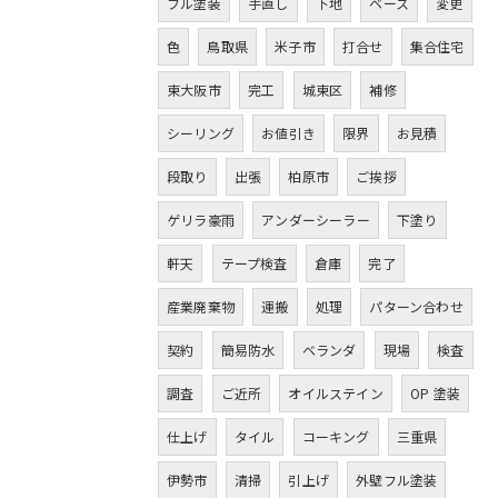
フル塗装
手直し
下地
ベース
変更
色
鳥取県
米子市
打合せ
集合住宅
東大阪市
完工
城東区
補修
シーリング
お値引き
限界
お見積
段取り
出張
柏原市
ご挨拶
ゲリラ豪雨
アンダーシーラー
下塗り
軒天
テープ検査
倉庫
完了
産業廃棄物
運搬
処理
パターン合わせ
契約
簡易防水
ベランダ
現場
検査
調査
ご近所
オイルステイン
OP 塗装
仕上げ
タイル
コーキング
三重県
伊勢市
清掃
引上げ
外壁フル塗装