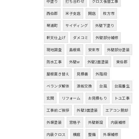
中塗り
打ち合わせ
クロス張替工事
西伯郡
米子支店
開店
枚方市
琴浦町
サイディング
外壁下塗り
軒天仕上げ
ダメコミ
外壁部分補修
現地調査
島根県
安来市
外壁部分塗装
防水工事
外壁w
外壁2面塗装
東伯郡
屋根葺き替え
見積書
外階段
ベランダ解体
浪板交換
台風
台風養生
玄関
リフォーム
お見積もり
トユ工事
工事前ご挨拶
外壁3面塗装
エアコン脱却
外塀塗装
窓格子
外壁新設
内装補修
内装クロス
横庭
整備
外塀補修