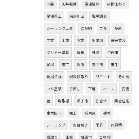
内装
天井張替
足場解体
挨拶まわり
足場着工
東淀川区
現場調査
シーリング工事
ご契約
フル
多彩
中塗
上塗
下塗
附帯部
軒天塗装
クリヤー塗装
屋根
外壁
伊丹市
足場
着工
洗浄
豊中市
養生
現場点検
現場段取り
リモート
その他
フル塗装
手直し
下地
ベース
変更
色
鳥取県
米子市
打合せ
集合住宅
東大阪市
完工
城東区
補修
シーリング
お値引き
限界
お見積
段取り
出張
柏原市
ご挨拶