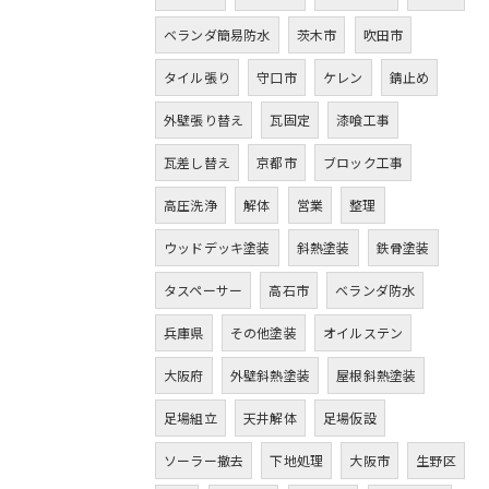
ベランダ簡易防水
茨木市
吹田市
タイル張り
守口市
ケレン
錆止め
外壁張り替え
瓦固定
漆喰工事
瓦差し替え
京都市
ブロック工事
高圧洗浄
解体
営業
整理
ウッドデッキ塗装
斜熱塗装
鉄骨塗装
タスペーサー
高石市
ベランダ防水
兵庫県
その他塗装
オイルステン
大阪府
外壁斜熱塗装
屋根斜熱塗装
足場組立
天井解体
足場仮設
ソーラー撤去
下地処理
大阪市
生野区