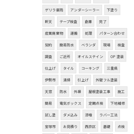
ゲリラ豪雨
アンダーシーラー
下塗り
軒天
テープ検査
倉庫
完了
産業廃棄物
運搬
処理
パターン合わせ
契約
簡易防水
ベランダ
現場
検査
調査
ご近所
オイルステイン
OP 塗装
仕上げ
タイル
コーキング
三重県
伊勢市
清掃
引上げ
外壁フル塗装
天窓
防水
外塀
屋根塗装工事
施工
簡易
電気ボックス
定期点検
下地補修
試し塗
ダメ込み
漆喰
ラバー工法
宝塚市
お見積り
西京区
基礎
点検