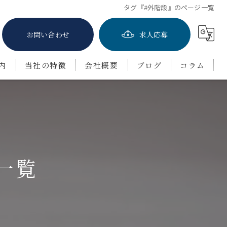
タグ『#外階段』のページ一覧
お問い合わせ
求人応募
内
当社の特徴
会社概要
ブログ
コラム
屋根塗装
防水工事
茨木市の外壁塗装
一覧
豊中市の外壁塗装
吹田市の外壁塗装