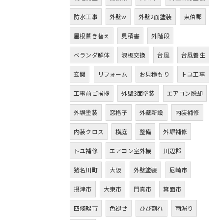
防水工事
外壁w
外壁2面塗装
東伯郡
屋根葺き替え
見積書
外階段
ベランダ解体
浪板交換
台風
台風養生
玄関
リフォーム
お見積もり
トユ工事
工事前ご挨拶
外壁3面塗装
エアコン脱却
外塀塗装
窓格子
外壁新設
内装補修
内装クロス
横庭
整備
外塀補修
トユ補修
エアコン室外機
川辺郡
猪名川町
大阪
外壁塗装
尼崎市
摂津市
大東市
門真市
箕面市
四條畷市
色褪せ
ひび割れ
雨漏り