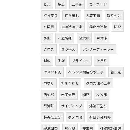
ビル
屋上
工事前
カーポート
打ち変え
打ち増し
内装工事
取り付け
玄関扉
内装塗装工事
錆止め塗装
防腐
防虫
ご近所様
滋賀県
草津市
クロス
張り替え
アンダーフィーラー
材料
手配
プライマー
上塗り
セメント瓦
ベランダ簡易防水工事
着工前
中塗り
打ち合わせ
クロス張替工事
西伯郡
米子支店
開店
枚方市
琴浦町
サイディング
外壁下塗り
軒天仕上げ
ダメコミ
外壁部分補修
現地調査
島根県
安来市
外壁部分塗装