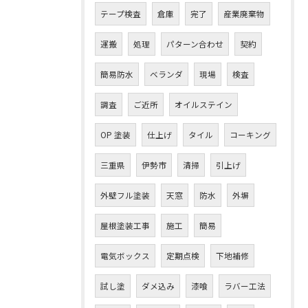
テープ検査
倉庫
完了
産業廃棄物
運搬
処理
パターン合わせ
契約
簡易防水
ベランダ
現場
検査
調査
ご近所
オイルステイン
OP 塗装
仕上げ
タイル
コーキング
三重県
伊勢市
清掃
引上げ
外壁フル塗装
天窓
防水
外塀
屋根塗装工事
施工
簡易
電気ボックス
定期点検
下地補修
試し塗
ダメ込み
漆喰
ラバー工法