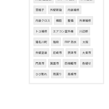
窓格子
外壁新設
内装補修
内装クロス
横庭
整備
外塀補修
トユ補修
エアコン室外機
川辺郡
猪名川町
階段
FRP 防水
大阪
外壁塗装
尼崎市
摂津市
大東市
門真市
箕面市
四條畷市
色褪せ
ひび割れ
雨漏り
高槻市