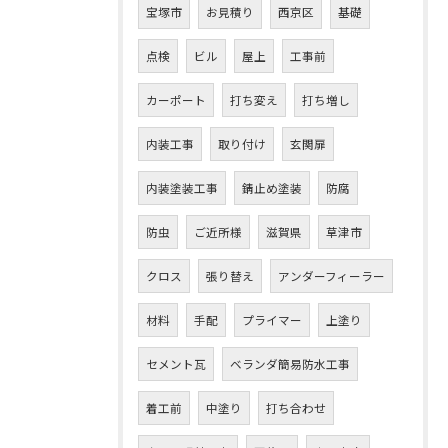
宝塚市
お見積り
西京区
基礎
点検
ビル
屋上
工事前
カーポート
打ち変え
打ち増し
内装工事
取り付け
玄関扉
内装塗装工事
錆止め塗装
防腐
防虫
ご近所様
滋賀県
草津市
クロス
張り替え
アンダーフィーラー
材料
手配
プライマー
上塗り
セメント瓦
ベランダ簡易防水工事
着工前
中塗り
打ち合わせ