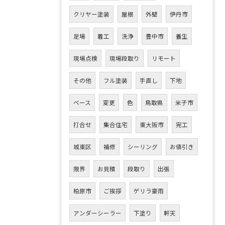
クリヤー塗装
屋根
外壁
伊丹市
足場
着工
洗浄
豊中市
養生
現場点検
現場段取り
リモート
その他
フル塗装
手直し
下地
ベース
変更
色
鳥取県
米子市
打合せ
集合住宅
東大阪市
完工
城東区
補修
シーリング
お値引き
お問い合わせはこちら
限界
お見積
段取り
出張
柏原市
ご挨拶
ゲリラ豪雨
アンダーシーラー
下塗り
軒天