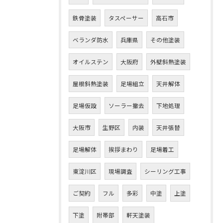
鉄骨塗装
タスペーサー
高石市
ベランダ防水
兵庫県
その他塗装
オイルステン
大阪府
外壁斜熱塗装
屋根斜熱塗装
足場組立
天井解体
足場仮設
ソーラー撤去
下地処理
大阪市
生野区
内装
天井張替
足場解体
挨拶まわり
足場着工
東淀川区
現場調査
シーリング工事
ご契約
フル
多彩
中塗
上塗
下塗
附帯部
軒天塗装