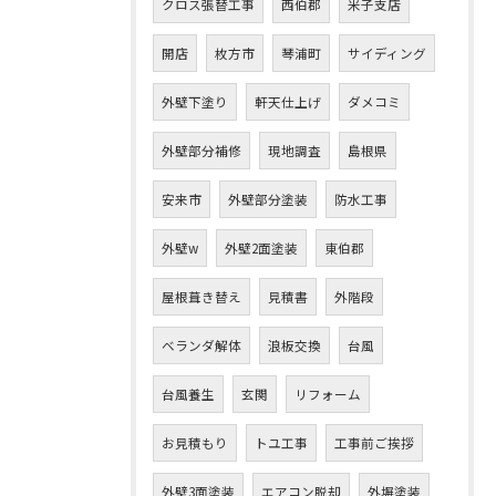
クロス張替工事
西伯郡
米子支店
開店
枚方市
琴浦町
サイディング
外壁下塗り
軒天仕上げ
ダメコミ
外壁部分補修
現地調査
島根県
安来市
外壁部分塗装
防水工事
外壁w
外壁2面塗装
東伯郡
屋根葺き替え
見積書
外階段
ベランダ解体
浪板交換
台風
台風養生
玄関
リフォーム
お見積もり
トユ工事
工事前ご挨拶
外壁3面塗装
エアコン脱却
外塀塗装