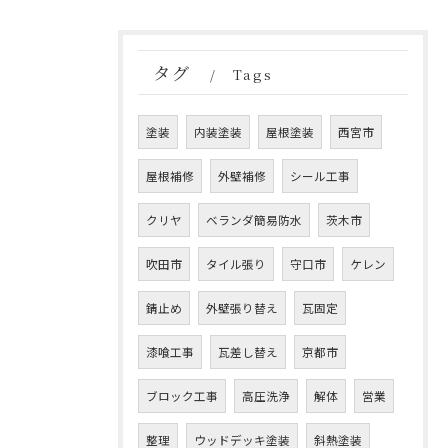
タグ
Tags
塗装
内装塗装
屋根塗装
西宮市
屋根補修
外壁補修
シール工事
クリヤ
ベランダ簡易防水
茨木市
吹田市
タイル張り
守口市
ケレン
錆止め
外壁張り替え
瓦固定
漆喰工事
瓦差し替え
京都市
ブロック工事
高圧洗浄
解体
営業
整理
ウッドデッキ塗装
斜熱塗装