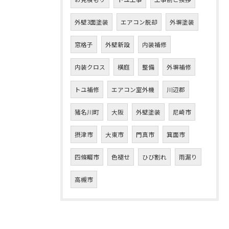
外壁3面塗装
エアコン脱却
外塀塗装
窓格子
外壁新設
内装補修
内装クロス
横庭
整備
外塀補修
トユ補修
エアコン室外機
川辺郡
猪名川町
大阪
外壁塗装
尼崎市
摂津市
大東市
門真市
箕面市
四條畷市
色褪せ
ひび割れ
雨漏り
高槻市