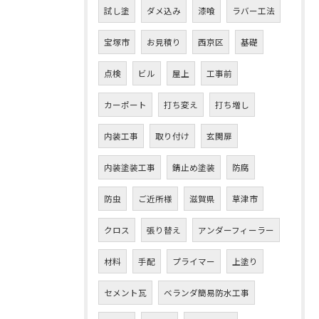
試し塗
ダメ込み
漆喰
ラバー工法
宝塚市
お見積り
西京区
基礎
点検
ビル
屋上
工事前
カーポート
打ち変え
打ち増し
内装工事
取り付け
玄関扉
内装塗装工事
錆止め塗装
防腐
防虫
ご近所様
滋賀県
草津市
クロス
張り替え
アンダーフィーラー
材料
手配
プライマー
上塗り
セメント瓦
ベランダ簡易防水工事