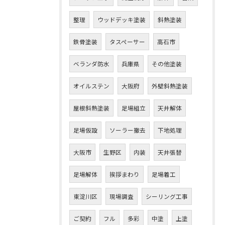
整理
ウッドデッキ塗装
斜熱塗装
鉄骨塗装
タスペーサー
高石市
ベランダ防水
兵庫県
その他塗装
オイルステン
大阪府
外壁斜熱塗装
屋根斜熱塗装
足場組立
天井解体
足場仮設
ソーラー撤去
下地処理
大阪市
生野区
内装
天井張替
足場解体
挨拶まわり
足場着工
東淀川区
現場調査
シーリング工事
ご契約
フル
多彩
中塗
上塗