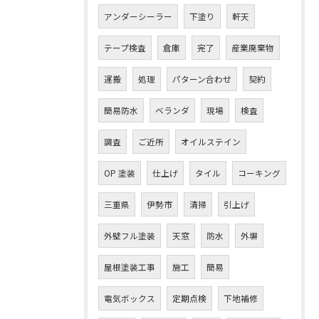
アンダーシーラー
下塗り
軒天
テープ検査
倉庫
完了
産業廃棄物
運搬
処理
パターン合わせ
契約
簡易防水
ベランダ
現場
検査
調査
ご近所
オイルステイン
OP 塗装
仕上げ
タイル
コーキング
三重県
伊勢市
清掃
引上げ
外壁フル塗装
天窓
防水
外塀
屋根塗装工事
施工
簡易
電気ボックス
定期点検
下地補修