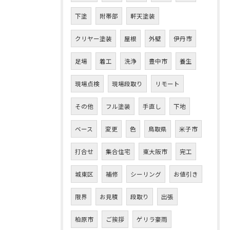
下塗
附帯部
軒天塗装
クリヤー塗装
屋根
外壁
伊丹市
足場
着工
洗浄
豊中市
養生
現場点検
現場段取り
リモート
その他
フル塗装
手直し
下地
ベース
変更
色
鳥取県
米子市
打合せ
集合住宅
東大阪市
完工
城東区
補修
シーリング
お値引き
限界
お見積
段取り
出張
お問い合わせはこちら
柏原市
ご挨拶
ゲリラ豪雨