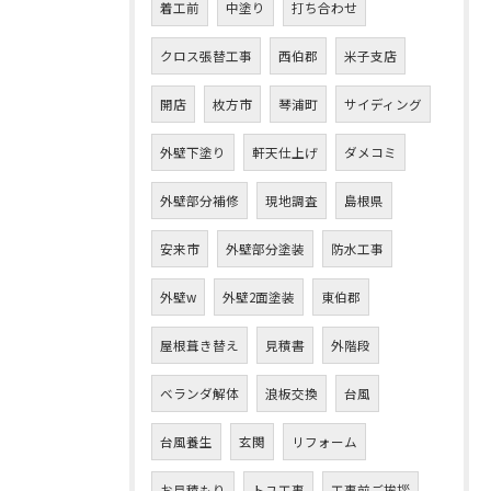
着工前
中塗り
打ち合わせ
クロス張替工事
西伯郡
米子支店
開店
枚方市
琴浦町
サイディング
外壁下塗り
軒天仕上げ
ダメコミ
外壁部分補修
現地調査
島根県
安来市
外壁部分塗装
防水工事
外壁w
外壁2面塗装
東伯郡
屋根葺き替え
見積書
外階段
ベランダ解体
浪板交換
台風
台風養生
玄関
リフォーム
お見積もり
トユ工事
工事前ご挨拶