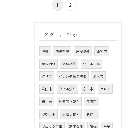
1
2
タグ
Tags
塗装
内装塗装
屋根塗装
西宮市
屋根補修
外壁補修
シール工事
クリヤ
ベランダ簡易防水
茨木市
吹田市
タイル張り
守口市
ケレン
錆止め
外壁張り替え
瓦固定
漆喰工事
瓦差し替え
京都市
ブロック工事
高圧洗浄
解体
営業