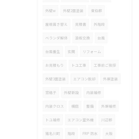
外壁w
外壁2面塗装
東伯郡
屋根葺き替え
見積書
外階段
ベランダ解体
浪板交換
台風
台風養生
玄関
リフォーム
お見積もり
トユ工事
工事前ご挨拶
外壁3面塗装
エアコン脱却
外塀塗装
窓格子
外壁新設
内装補修
内装クロス
横庭
整備
外塀補修
トユ補修
エアコン室外機
川辺郡
猪名川町
階段
FRP 防水
大阪