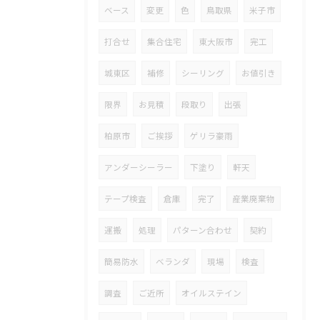
ベース
変更
色
鳥取県
米子市
打合せ
集合住宅
東大阪市
完工
城東区
補修
シーリング
お値引き
限界
お見積
段取り
出張
柏原市
ご挨拶
ゲリラ豪雨
アンダーシーラー
下塗り
軒天
テープ検査
倉庫
完了
産業廃棄物
運搬
処理
パターン合わせ
契約
簡易防水
ベランダ
現場
検査
調査
ご近所
オイルステイン