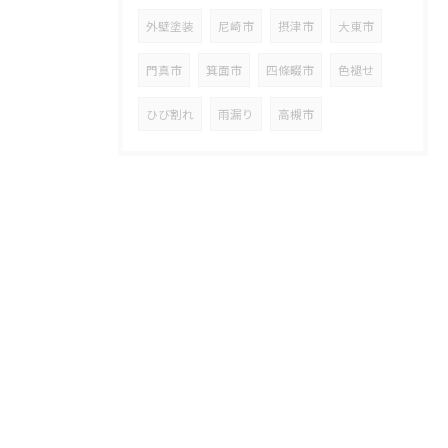
外壁塗装
尼崎市
摂津市
大東市
門真市
箕面市
四條畷市
色褪せ
ひび割れ
雨漏り
高槻市