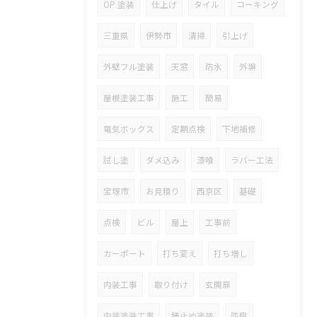
OP 塗装
仕上げ
タイル
コーキング
三重県
伊勢市
清掃
引上げ
外壁フル塗装
天窓
防水
外塀
屋根塗装工事
施工
簡易
電気ボックス
定期点検
下地補修
試し塗
ダメ込み
漆喰
ラバー工法
宝塚市
お見積り
西京区
基礎
点検
ビル
屋上
工事前
カーポート
打ち変え
打ち増し
内装工事
取り付け
玄関扉
内装塗装工事
錆止め塗装
防腐