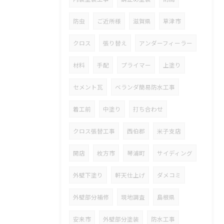
防虫
ご近所様
滋賀県
草津市
クロス
張り替え
アンダーフィーラー
材料
手配
プライマー
上塗り
セメント瓦
ベランダ簡易防水工事
着工前
中塗り
打ち合わせ
クロス張替工事
西伯郡
米子支店
開店
枚方市
琴浦町
サイディング
外壁下塗り
軒天仕上げ
ダメコミ
外壁部分補修
現地調査
島根県
安来市
外壁部分塗装
防水工事