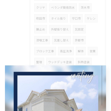
クリヤ
ベランダ簡易防水
茨木市
吹田市
タイル張り
守口市
ケレン
錆止め
外壁張り替え
瓦固定
漆喰工事
瓦差し替え
京都市
ブロック工事
高圧洗浄
解体
営業
整理
ウッドデッキ塗装
斜熱塗装
鉄骨塗装
タスペーサー
高石市
ベランダ防水
兵庫県
その他塗装
オイルステン
大阪府
外壁斜熱塗装
屋根斜熱塗装
足場組立
天井解体