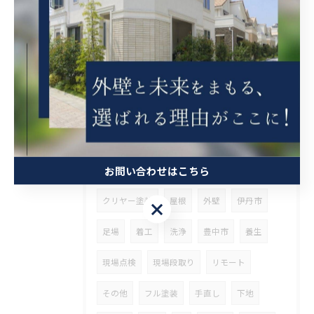
足場仮設
ソーラー撤去
下地処理
大阪市
生野区
内装
天井張替
足場解体
挨拶まわり
足場着工
東淀川区
現場調査
シーリング工事
ご契約
フル
多彩
中塗
上塗
お問い合わせはこちら
下塗
附帯部
軒天塗装
クリヤー塗装
屋根
外壁
伊丹市
お問い合わせはこちら
足場
着工
洗浄
豊中市
養生
現場点検
現場段取り
リモート
その他
フル塗装
手直し
下地