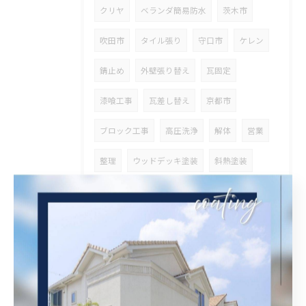
クリヤ
ベランダ簡易防水
茨木市
吹田市
タイル張り
守口市
ケレン
錆止め
外壁張り替え
瓦固定
漆喰工事
瓦差し替え
京都市
ブロック工事
高圧洗浄
解体
営業
整理
ウッドデッキ塗装
斜熱塗装
鉄骨塗装
タスペーサー
高石市
ベランダ防水
兵庫県
その他塗装
オイルステン
大阪府
外壁斜熱塗装
屋根斜熱塗装
足場組立
天井解体