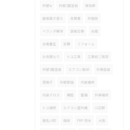
外壁w
外壁2面塗装
東伯郡
屋根葺き替え
見積書
外階段
ベランダ解体
浪板交換
台風
台風養生
玄関
リフォーム
お見積もり
トユ工事
工事前ご挨拶
外壁3面塗装
エアコン脱却
外塀塗装
窓格子
外壁新設
内装補修
内装クロス
横庭
整備
外塀補修
トユ補修
エアコン室外機
川辺郡
猪名川町
階段
FRP 防水
大阪