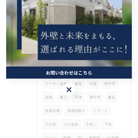
足場仮設
ソーラー撤去
下地処理
大阪市
生野区
内装
天井張替
足場解体
挨拶まわり
足場着工
東淀川区
現場調査
シーリング工事
ご契約
フル
多彩
中塗
上塗
下塗
附帯部
軒天塗装
お問い合わせはこちら
クリヤー塗装
屋根
外壁
伊丹市
お問い合わせはこちら
足場
着工
洗浄
豊中市
養生
現場点検
現場段取り
リモート
その他
フル塗装
手直し
下地
ベース
変更
色
鳥取県
米子市