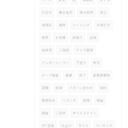
打合せ
集合住宅
東大阪市
完工
城東区
補修
シーリング
お値引き
限界
お見積
段取り
出張
柏原市
ご挨拶
ゲリラ豪雨
アンダーシーラー
下塗り
軒天
テープ検査
倉庫
完了
産業廃棄物
運搬
処理
パターン合わせ
契約
簡易防水
ベランダ
現場
検査
調査
ご近所
オイルステイン
OP 塗装
仕上げ
タイル
コーキング