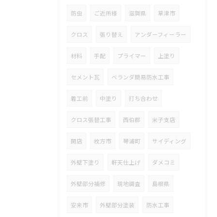
防虫
ご近所様
滋賀県
草津市
クロス
張り替え
アンダーフィーラー
材料
手配
プライマー
上塗り
セメント瓦
ベランダ簡易防水工事
着工前
中塗り
打ち合わせ
クロス張替工事
西伯郡
米子支店
開店
枚方市
琴浦町
サイディング
外壁下塗り
軒天仕上げ
ダメコミ
外壁部分補修
現地調査
島根県
安来市
外壁部分塗装
防水工事