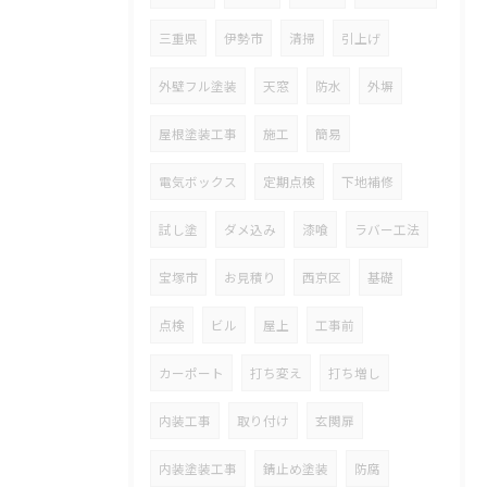
三重県
伊勢市
清掃
引上げ
外壁フル塗装
天窓
防水
外塀
屋根塗装工事
施工
簡易
電気ボックス
定期点検
下地補修
試し塗
ダメ込み
漆喰
ラバー工法
宝塚市
お見積り
西京区
基礎
点検
ビル
屋上
工事前
カーポート
打ち変え
打ち増し
内装工事
取り付け
玄関扉
内装塗装工事
錆止め塗装
防腐