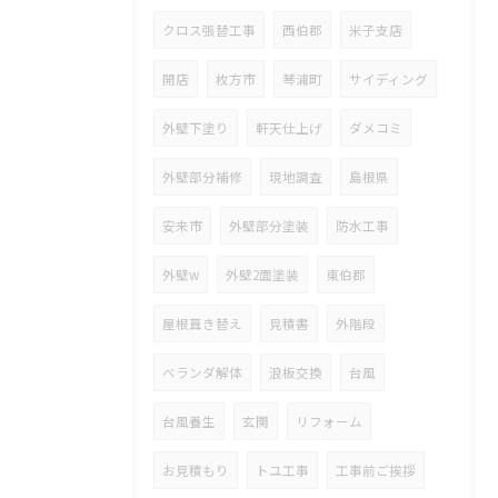
クロス張替工事
西伯郡
米子支店
開店
枚方市
琴浦町
サイディング
外壁下塗り
軒天仕上げ
ダメコミ
外壁部分補修
現地調査
島根県
安来市
外壁部分塗装
防水工事
外壁w
外壁2面塗装
東伯郡
屋根葺き替え
見積書
外階段
ベランダ解体
浪板交換
台風
台風養生
玄関
リフォーム
お見積もり
トユ工事
工事前ご挨拶