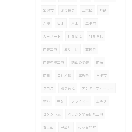
宝塚市
お見積り
西京区
基礎
点検
ビル
屋上
工事前
カーポート
打ち変え
打ち増し
内装工事
取り付け
玄関扉
内装塗装工事
錆止め塗装
防腐
防虫
ご近所様
滋賀県
草津市
クロス
張り替え
アンダーフィーラー
材料
手配
プライマー
上塗り
セメント瓦
ベランダ簡易防水工事
着工前
中塗り
打ち合わせ