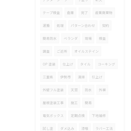
テープ検査
倉庫
完了
産業廃棄物
運搬
処理
パターン合わせ
契約
簡易防水
ベランダ
現場
検査
調査
ご近所
オイルステイン
OP 塗装
仕上げ
タイル
コーキング
三重県
伊勢市
清掃
引上げ
外壁フル塗装
天窓
防水
外塀
屋根塗装工事
施工
簡易
電気ボックス
定期点検
下地補修
試し塗
ダメ込み
漆喰
ラバー工法