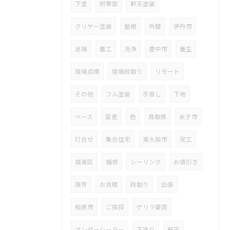
下塗
附帯部
軒天塗装
クリヤー塗装
屋根
外壁
伊丹市
足場
着工
洗浄
豊中市
養生
現場点検
現場段取り
リモート
その他
フル塗装
手直し
下地
ベース
変更
色
鳥取県
米子市
打合せ
集合住宅
東大阪市
完工
城東区
補修
シーリング
お値引き
限界
お見積
段取り
出張
柏原市
ご挨拶
ゲリラ豪雨
アンダーシーラー
下塗り
軒天