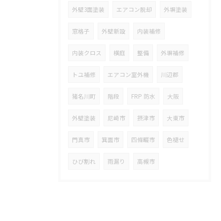
外壁3面塗装
エアコン脱却
外塀塗装
窓格子
外壁新設
内装補修
内装クロス
横庭
整備
外塀補修
トユ補修
エアコン室外機
川辺郡
猪名川町
階段
FRP 防水
大阪
外壁塗装
尼崎市
摂津市
大東市
門真市
箕面市
四條畷市
色褪せ
ひび割れ
雨漏り
高槻市