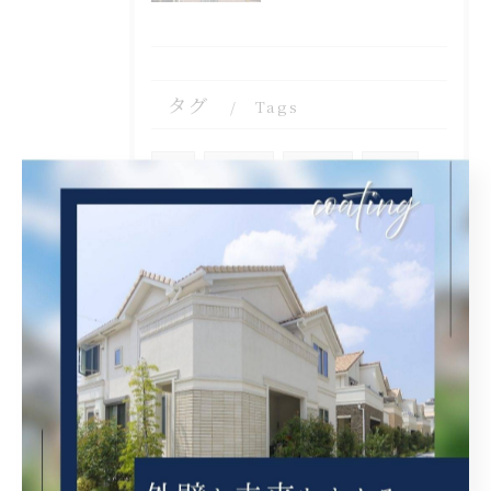
タグ
Tags
塗装
内装塗装
屋根塗装
西宮市
屋根補修
外壁補修
シール工事
クリヤ
ベランダ簡易防水
茨木市
吹田市
タイル張り
守口市
ケレン
錆止め
外壁張り替え
瓦固定
漆喰工事
瓦差し替え
京都市
ブロック工事
高圧洗浄
解体
営業