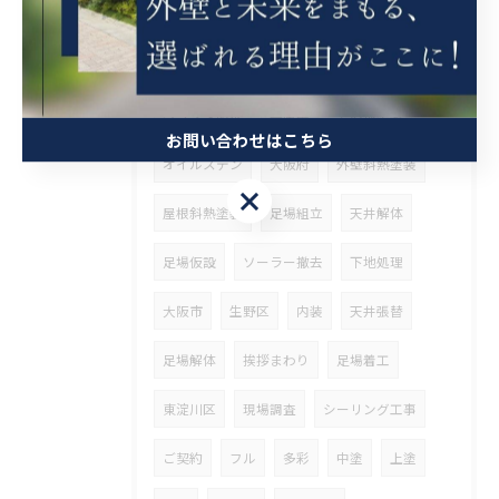
整理
ウッドデッキ塗装
斜熱塗装
鉄骨塗装
タスペーサー
高石市
ベランダ防水
兵庫県
その他塗装
お問い合わせはこちら
オイルステン
大阪府
外壁斜熱塗装
お問い合わせはこちら
屋根斜熱塗装
足場組立
天井解体
足場仮設
ソーラー撤去
下地処理
大阪市
生野区
内装
天井張替
足場解体
挨拶まわり
足場着工
東淀川区
現場調査
シーリング工事
ご契約
フル
多彩
中塗
上塗