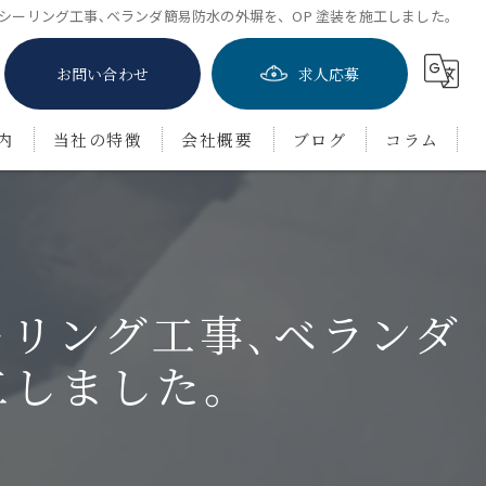
シーリング工事､ベランダ簡易防水の外塀を、OP 塗装を施工しました。
お問い合わせ
求人応募
内
当社の特徴
会社概要
ブログ
コラム
屋根塗装
防水工事
ーリング工事､ベランダ
茨木市の外壁塗装
豊中市の外壁塗装
工しました。
吹田市の外壁塗装