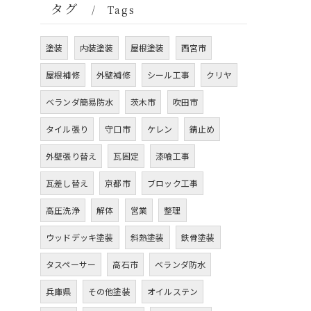
タグ
Tags
塗装
内装塗装
屋根塗装
西宮市
屋根補修
外壁補修
シール工事
クリヤ
ベランダ簡易防水
茨木市
吹田市
タイル張り
守口市
ケレン
錆止め
外壁張り替え
瓦固定
漆喰工事
瓦差し替え
京都市
ブロック工事
高圧洗浄
解体
営業
整理
ウッドデッキ塗装
斜熱塗装
鉄骨塗装
タスペーサー
高石市
ベランダ防水
兵庫県
その他塗装
オイルステン