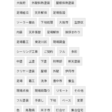
大阪府
外壁斜熱塗装
屋根斜熱塗装
足場組立
天井解体
足場仮設
ソーラー撤去
下地処理
大阪市
生野区
内装
天井張替
足場解体
挨拶まわり
足場着工
東淀川区
現場調査
シーリング工事
ご契約
フル
多彩
中塗
上塗
下塗
附帯部
軒天塗装
クリヤー塗装
屋根
外壁
伊丹市
足場
着工
洗浄
豊中市
養生
現場点検
現場段取り
リモート
その他
フル塗装
手直し
下地
ベース
変更
色
鳥取県
米子市
打合せ
集合住宅