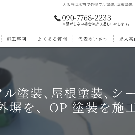
大阪府茨木市で外壁フル塗装､屋根塗装､
090-7768-2233
※繋がらない場合は折り返しいたします。
施工事例
よくある質問
代表あいさつ
求人案
ル塗装､屋根塗装､シ
外塀を、OP 塗装を施