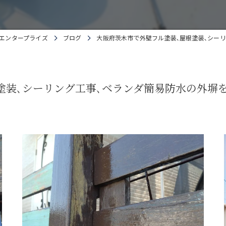
エンタープライズ
ブログ
大阪府茨木市で外壁フル塗装､屋根塗装､シーリ
塗装､シーリング工事､ベランダ簡易防水の外塀を