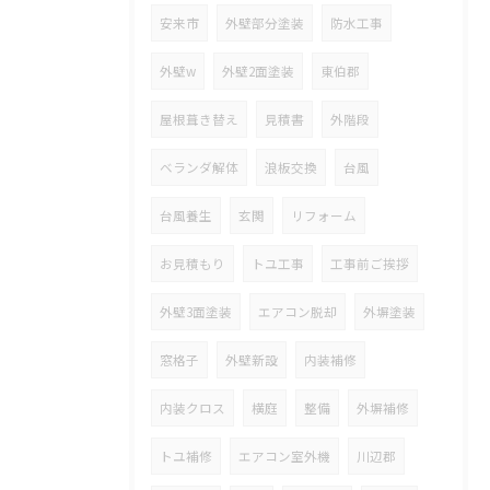
安来市
外壁部分塗装
防水工事
外壁w
外壁2面塗装
東伯郡
屋根葺き替え
見積書
外階段
ベランダ解体
浪板交換
台風
台風養生
玄関
リフォーム
お見積もり
トユ工事
工事前ご挨拶
外壁3面塗装
エアコン脱却
外塀塗装
窓格子
外壁新設
内装補修
内装クロス
横庭
整備
外塀補修
トユ補修
エアコン室外機
川辺郡