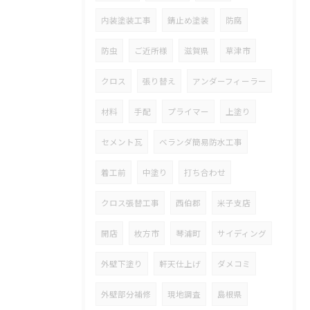
内装塗装工事
錆止め塗装
防腐
防虫
ご近所様
滋賀県
草津市
クロス
張り替え
アンダーフィーラー
材料
手配
プライマー
上塗り
セメント瓦
ベランダ簡易防水工事
着工前
中塗り
打ち合わせ
クロス張替工事
西伯郡
米子支店
開店
枚方市
琴浦町
サイディング
外壁下塗り
軒天仕上げ
ダメコミ
外壁部分補修
現地調査
島根県