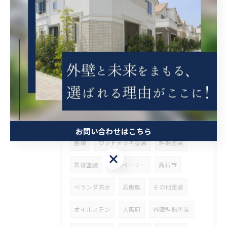
屋根補修
外壁補修
シール工事
クリヤ
ベランダ簡易防水
茨木市
吹田市
タイル張り
守口市
ケレン
錆止め
外壁張り替え
瓦固定
漆喰工事
瓦差し替え
京都市
ブロック工事
高圧洗浄
解体
営業
お問い合わせはこちら
整理
ウッドデッキ塗装
斜熱塗装
お問い合わせはこちら
鉄骨塗装
タスペーサー
高石市
ベランダ防水
兵庫県
その他塗装
オイルステン
大阪府
外壁斜熱塗装