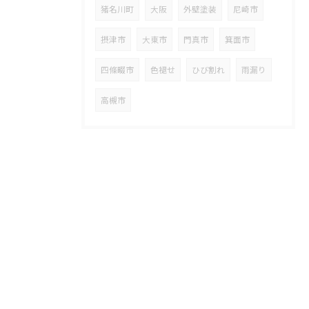
猪名川町
大阪
外壁塗装
尼崎市
摂津市
大東市
門真市
箕面市
四條畷市
色褪せ
ひび割れ
雨漏り
高槻市