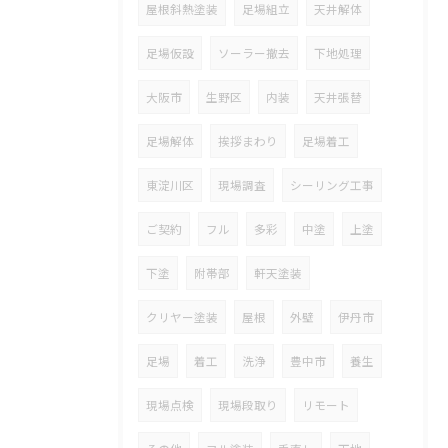
屋根斜熱塗装
足場組立
天井解体
足場仮設
ソーラー撤去
下地処理
大阪市
生野区
内装
天井張替
足場解体
挨拶まわり
足場着工
東淀川区
現場調査
シーリング工事
ご契約
フル
多彩
中塗
上塗
下塗
附帯部
軒天塗装
クリヤー塗装
屋根
外壁
伊丹市
足場
着工
洗浄
豊中市
養生
現場点検
現場段取り
リモート