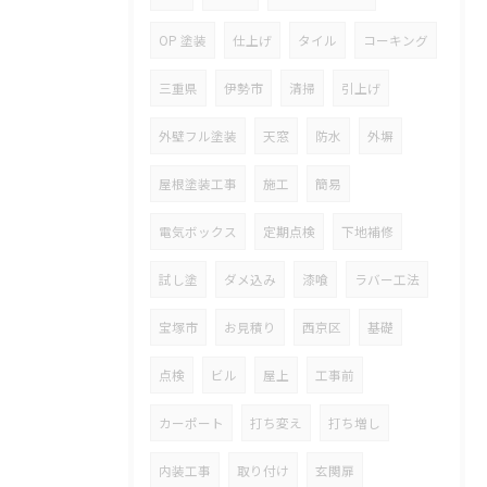
OP 塗装
仕上げ
タイル
コーキング
三重県
伊勢市
清掃
引上げ
外壁フル塗装
天窓
防水
外塀
屋根塗装工事
施工
簡易
電気ボックス
定期点検
下地補修
試し塗
ダメ込み
漆喰
ラバー工法
宝塚市
お見積り
西京区
基礎
点検
ビル
屋上
工事前
カーポート
打ち変え
打ち増し
内装工事
取り付け
玄関扉