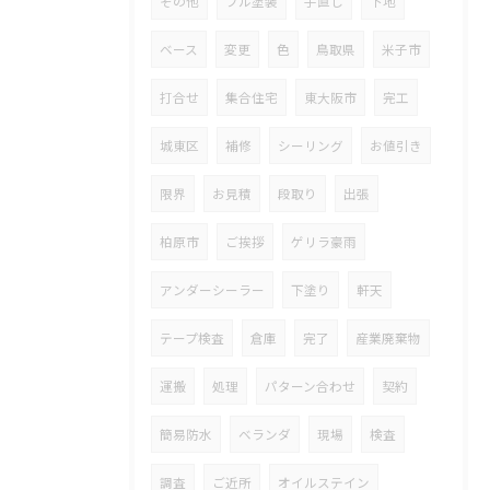
その他
フル塗装
手直し
下地
ベース
変更
色
鳥取県
米子市
打合せ
集合住宅
東大阪市
完工
城東区
補修
シーリング
お値引き
限界
お見積
段取り
出張
柏原市
ご挨拶
ゲリラ豪雨
アンダーシーラー
下塗り
軒天
テープ検査
倉庫
完了
産業廃棄物
運搬
処理
パターン合わせ
契約
簡易防水
ベランダ
現場
検査
調査
ご近所
オイルステイン