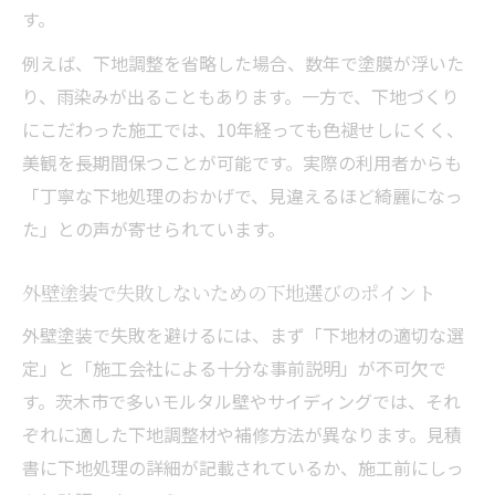
外壁塗装の補助制度を賢く活用するための
す。
基本
例えば、下地調整を省略した場合、数年で塗膜が浮いた
茨木市で外壁塗装費用を抑える補助の探し
り、雨染みが出ることもあります。一方で、下地づくり
方
にこだわった施工では、10年経っても色褪せしにくく、
外壁塗装で自己負担を減らすための制度活
美観を長期間保つことが可能です。実際の利用者からも
用事例
「丁寧な下地処理のおかげで、見違えるほど綺麗になっ
外壁塗装の下地処理も対象となる補助のポ
た」との声が寄せられています。
イント
外壁塗装で失敗しないための下地選びのポイント
外壁塗装費用を抑えたい人向けの制度選び
のコツ
外壁塗装で失敗を避けるには、まず「下地材の適切な選
定」と「施工会社による十分な事前説明」が不可欠で
賢い選択で外壁塗装と下地の品質を両立する方
す。茨木市で多いモルタル壁やサイディングでは、それ
法
ぞれに適した下地調整材や補修方法が異なります。見積
外壁塗装の品質と下地を両立する選び方の
書に下地処理の詳細が記載されているか、施工前にしっ
秘訣