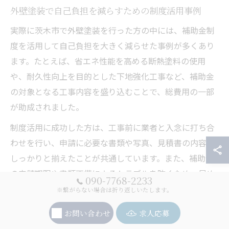
外壁塗装で自己負担を減らすための制度活用事例
実際に茨木市で外壁塗装を行った方の中には、補助金制
度を活用して自己負担を大きく減らせた事例が多くあり
ます。たとえば、省エネ性能を高める断熱塗料の使用
や、耐久性向上を目的とした下地強化工事など、補助金
の対象となる工事内容を盛り込むことで、総費用の一部
が助成されました。
制度活用に成功した方は、工事前に業者と入念に打ち合
わせを行い、申請に必要な書類や写真、見積書の内容を
しっかりと揃えたことが共通しています。また、補助金
の申請期限や書類不備によるトラブルを防ぐため、早め
090-7768-2233
の準備と確認が重要です。
※繋がらない場合は折り返しいたします。
このような事例からも、外壁塗装時には補助金の制度を
お問い合わせ
求人応募
積極的に調べ、信頼できる業者と連携して進めること