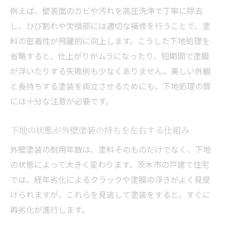
外壁塗装の下地工程で見逃せないチェック
例えば、壁表面のカビや汚れを高圧洗浄で丁寧に除去
ポイント
し、ひび割れや欠損部には適切な補修を行うことで、塗
地域の外壁塗装会社と下地品質の見極め方
料の密着性が飛躍的に向上します。こうした下地処理を
下地処理の具体的な工程を茨木市で知るコ
省略すると、仕上がりがムラになったり、短期間で塗膜
ツ
が浮いたりする失敗例も少なくありません。美しい外観
失敗しない外壁塗装には下地の確認が重要
と長持ちする塗装を両立させるためにも、下地処理の質
には十分な注意が必要です。
外壁塗装前の下地確認で防げる施工トラブ
ル
下地の状態が外壁塗装の持ちを左右する仕組み
外壁塗装の見積もり時に下地状況を確認す
る理由
外壁塗装の耐用年数は、塗料そのものだけでなく、下地
の状態によって大きく変わります。茨木市の戸建て住宅
下地の確認不足が外壁塗装の失敗につなが
では、経年劣化によるクラックや塗膜の浮きがよく見受
る理由
けられますが、これらを見逃して塗装をすると、すぐに
外壁塗装の長持ちには下地チェックが欠か
再劣化が進行します。
せない