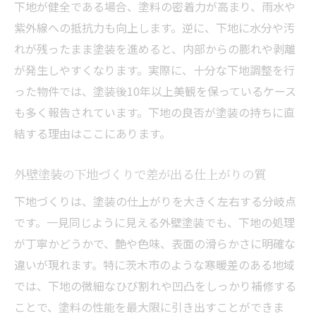
下地が健全である場合、塗料の密着力が高まり、雨水や
外壁塗装会社選びで重視したい下地の説明
紫外線への抵抗力も向上します。逆に、下地に水分や汚
力
れが残ったまま塗装を進めると、内部からの膨れや剥離
下地処理から考える外壁塗装の耐久力アップ術
が発生しやすくなります。実際に、十分な下地調整を行
外壁塗装の下地処理が耐久力を高める秘訣
った物件では、塗装後10年以上美観を保っているケース
とは
も多く報告されています。下地の良否が塗装の持ちに直
下地補修と外壁塗装で家の寿命を延ばす方
結する理由はここにあります。
法
外壁塗装の下地工程で耐候性アップを目指
外壁塗装の下地づくりで差が出る仕上がりの質
すコツ
下地づくりは、塗装の仕上がりを大きく左右する分岐点
外壁塗装の下地強化で雨風に強い住まいを
です。一見同じように見える外壁塗装でも、下地の処理
実現
が丁寧かどうかで、艶や色味、表面の滑らかさに明確な
下地処理が外壁塗装のメンテナンスサイク
違いが現れます。特に茨木市のような寒暖差のある地域
ルに影響
では、下地の微細なひび割れや凹凸をしっかり補修する
制度活用で茨木市の外壁塗装費用を抑えるコツ
ことで、塗料の性能を最大限に引き出すことができま