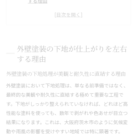
する理由
下地の状態が外壁塗装の持ちを左右する仕
組み
外壁塗装の下地づくりで差が出る仕上がり
の質
外壁塗装の下地が仕上がりを左右
外壁塗装で失敗しないための下地選びのポ
する理由
イント
外壁塗装における下地と塗装会社の重要な
外壁塗装の下地処理が美観と耐久性に直結する理由
関係性
外壁塗装において下地処理は、単なる前準備ではなく、
茨木市で安心できる外壁塗装の下地工程とは
最終的な美観や耐久性に直結する極めて重要な工程で
外壁塗装の下地工程を茨木市で確認する方
す。下地がしっかり整えられていなければ、どれほど高
法
性能な塗料を使っても、数年で剥がれや色あせが目立つ
茨木市の外壁塗装で重視される下地処理の
結果になります。これは、大阪府茨木市のように気候変
流れ
動や雨風の影響を受けやすい地域では特に顕著です。