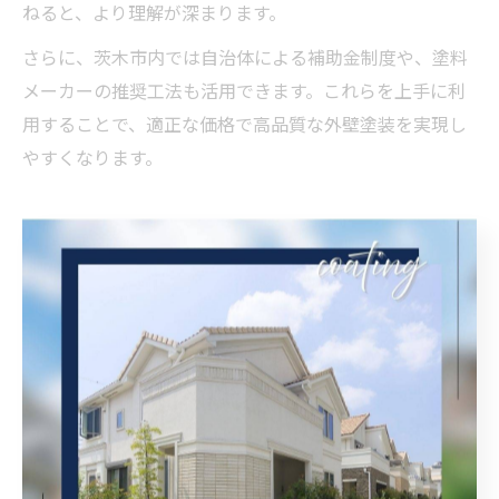
ねると、より理解が深まります。
さらに、茨木市内では自治体による補助金制度や、塗料
メーカーの推奨工法も活用できます。これらを上手に利
用することで、適正な価格で高品質な外壁塗装を実現し
やすくなります。
失敗しない外壁塗装には下地の確
認が重要
外壁塗装前の下地確認で防げる施工トラブル
外壁塗装を行う前に下地の状態をしっかりと確認するこ
とで、施工後のトラブルを未然に防ぐことができます。
特に大阪府茨木市のような気候変化の激しい地域では、
下地の劣化やひび割れ、カビなどが放置されやすく、こ