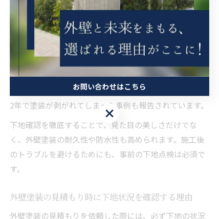
れを見逃すと塗料の剥がれや早期の色褪せにつながりま
す。
下地確認のポイントとしては、高圧洗浄による汚れの除
去や、クラック（ひび割れ）の補修、旧塗膜のはがれの
点検などがあり、これらを怠ると塗料の密着性が著しく
お問い合わせはこちら
低下します。実際に、下地処理が不十分だったために1～
2年で塗装が剥がれてしまった事例も報告されています。
お問い合わせはこちら
下地確認を徹底することで、見た目の美しさだけでな
く、外壁塗装の耐久性や防水性も高められます。施工後
のトラブルを避けるためにも、事前の下地点検は必須で
す。
外壁塗装の見積もり時に下地状況を確認する理由
外壁塗装の見積もりを依頼した際には、必ず下地の状況