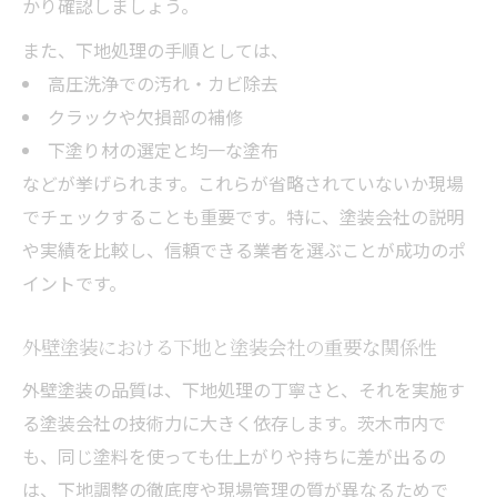
かり確認しましょう。
外壁塗装で下地とコストのバランスを取る
方法
また、下地処理の手順としては、
高圧洗浄での汚れ・カビ除去
外壁塗装会社選びは下地処理の説明で差が
クラックや欠損部の補修
つく
下塗り材の選定と均一な塗布
外壁塗装の下地品質を重視した賢い判断基
などが挙げられます。これらが省略されていないか現場
準
でチェックすることも重要です。特に、塗装会社の説明
外壁塗装で後悔しないための下地チェック
や実績を比較し、信頼できる業者を選ぶことが成功のポ
法
イントです。
外壁塗装における下地と塗装会社の重要な関係性
外壁塗装の品質は、下地処理の丁寧さと、それを実施す
る塗装会社の技術力に大きく依存します。茨木市内で
も、同じ塗料を使っても仕上がりや持ちに差が出るの
は、下地調整の徹底度や現場管理の質が異なるためで