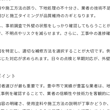
外壁塗装トラブルを防ぐ現地調査の重要性
類や施工方法の誤り、下地処理の不十分さ、業者の技術不
外壁塗装の無料診断を賢く活用する方法
選びと施工タイミングが品質維持のカギとなります。
外壁塗装の手抜き工事を見抜くチェックポイント
し、事前調査で外壁の状態をしっかり確認してもらうこと
豊中市で安心できる外壁塗装相談活用法
で、不明点やリスクを減らせます。さらに、工事中の進捗
外壁塗装トラブル時の相談窓口の上手な使い方
膨れやひび割れ対策に役立つ外壁塗装実例
因を特定し、適切な補修方法を選択することが大切です。
外壁塗装で膨れやひび割れを防げた事例紹介
応じた対応が求められます。日々の点検と早期対応が、外
外壁塗装トラブル発生後の補修実例とポイント
お問い合わせはこちら
お問い合わせはこちら
外壁塗装の色選びで失敗しないための実体験
ポイント
外壁塗装実例に学ぶ耐久性向上の工夫
業者選びが最も重要です。豊中市で実績が豊富な業者は、
豊中市の外壁塗装で役立つ補助金活用事例
工事例を確認することで、業者の信頼性や技術力を客観的
安心できる外壁塗装相談の進め方とは
内容の明確さ、使用塗料や施工方法の説明が丁寧かどうか
外壁塗装の悩みを相談する際の準備事項