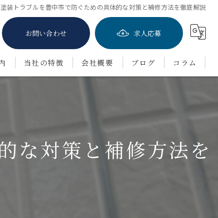
壁塗装トラブルを豊中市で防ぐための具体的な対策と補修方法を徹底解説
お問い合わせ
求人応募
内
当社の特徴
会社概要
ブログ
コラム
屋根塗装
防水工事
的な対策と補修方法を
茨木市の外壁塗装
豊中市の外壁塗装
吹田市の外壁塗装