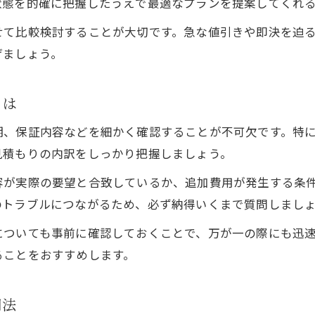
状態を的確に把握したうえで最適なプランを提案してくれ
外壁塗装相談窓口を利用するメリットと流れ
せて比較検討することが大切です。急な値引きや即決を迫
外壁塗装業者への相談で伝えるべき内容
げましょう。
豊中市で外壁塗装相談時の注意点を徹底解説
外壁塗装の見積もり比較で失敗を防ぐコツ
とは
期、保証内容などを細かく確認することが不可欠です。特
見積もりの内訳をしっかり把握しましょう。
容が実際の要望と合致しているか、追加費用が発生する条
のトラブルにつながるため、必ず納得いくまで質問しまし
についても事前に確認しておくことで、万が一の際にも迅
ることをおすすめします。
用法