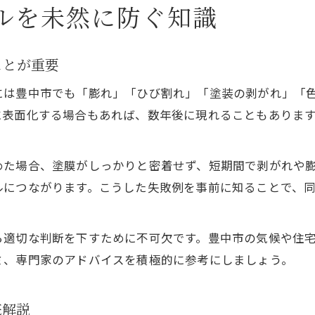
豊中市で起こりやすい外壁塗装の問題点
ルを未然に防ぐ知識
豊中市に多い外壁塗装トラブル事例の特徴
外壁塗装の膨れやひび割れが発生する要因
ことが重要
外壁塗装の色選びで注意したいポイント
には豊中市でも「膨れ」「ひび割れ」「塗装の剥がれ」「
豊中市で外壁塗装トラブル相談を活用するコツ
に表面化する場合もあれば、数年後に現れることもありま
外壁塗装補助金を利用する際の申請方法
外壁塗装の補修方法と選び方のコツ
めた場合、塗膜がしっかりと密着せず、短期間で剥がれや
外壁塗装のひび割れ補修手順を詳しく解説
ルにつながります。こうした失敗例を事前に知ることで、
膨れた外壁塗装の適切な補修方法を知ろう
外壁塗装補修に適した塗料や道具の選び方
ら適切な判断を下すために不可欠です。豊中市の気候や住
外壁塗装の補修業者を選ぶポイントとは
ミ、専門家のアドバイスを積極的に参考にしましょう。
クラック発見時の外壁塗装補修の流れと注意点
豊中市で失敗しない外壁塗装対策集
底解説