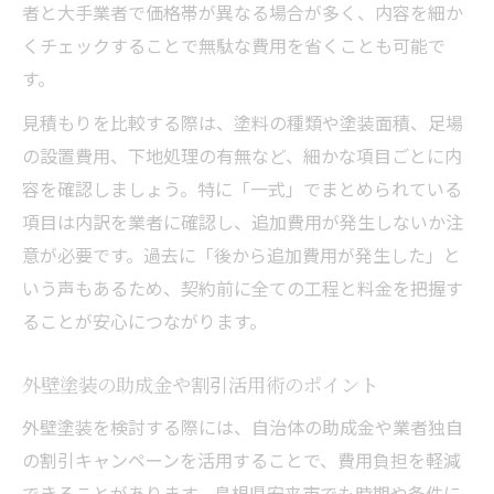
説
者と大手業者で価格帯が異なる場合が多く、内容を細か
くチェックすることで無駄な費用を省くことも可能で
複数業者で外壁塗装料金をしっかり比較す
す。
る方法
塗装未経験20年後の外壁寿命と対策を解説
見積もりを比較する際は、塗料の種類や塗装面積、足場
の設置費用、下地処理の有無など、細かな項目ごとに内
20年未塗装の外壁が迎える劣化症状とは
容を確認しましょう。特に「一式」でまとめられている
外壁塗装のタイミングを逃した時のリスク
項目は内訳を業者に確認し、追加費用が発生しないか注
外壁塗装を20年しない場合の寿命判定方法
意が必要です。過去に「後から追加費用が発生した」と
外壁塗装で劣化した外壁を延命する具体策
いう声もあるため、契約前に全ての工程と料金を把握す
外壁塗装未経験の住宅が抱える注意点
ることが安心につながります。
費用内訳から考える外壁塗装の選び方
外壁塗装の費用内訳を知り賢く選ぶコツ
外壁塗装の助成金や割引活用術のポイント
外壁塗装のペンキ代や足場代の見極め方
外壁塗装を検討する際には、自治体の助成金や業者独自
外壁塗装費用の内訳別に選ぶ業者の基準
の割引キャンペーンを活用することで、費用負担を軽減
できることがあります。島根県安来市でも時期や条件に
外壁塗装の追加費用を防ぐ見積もりチェッ