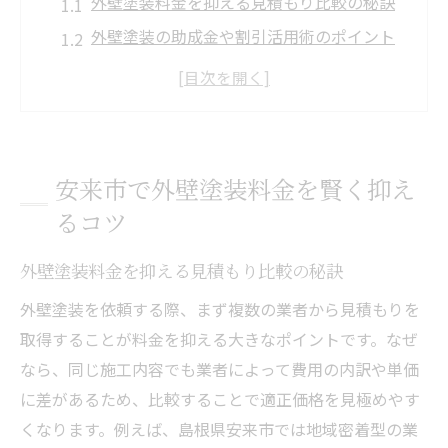
外壁塗装料金を抑える見積もり比較の秘訣
外壁塗装の助成金や割引活用術のポイント
外壁塗装で無駄な費用を省く業者選びの注
意点
外壁塗装の適正相場と費用ダウンの方法
外壁塗装のタイミングを見極めて賢く節約
安来市で外壁塗装料金を賢く抑え
する
るコツ
見積もり比較で分かる外壁塗装の適正相場
外壁塗装の平均費用と見積もり比較の重要
外壁塗装料金を抑える見積もり比較の秘訣
性
外壁塗装を依頼する際、まず複数の業者から見積もりを
外壁塗装見積もりで押さえるべき費用内訳
取得することが料金を抑える大きなポイントです。なぜ
外壁塗装の適正価格を見抜くためのポイン
なら、同じ施工内容でも業者によって費用の内訳や単価
ト
に差があるため、比較することで適正価格を見極めやす
外壁塗装見積もり時の注意点と落とし穴解
くなります。例えば、島根県安来市では地域密着型の業