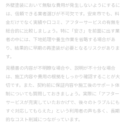
安来市で満足度が高い外壁塗装の判断基準
外壁塗装において無駄な費用が発生しないようにするに
外壁塗装の満足度を左右する業者選びの基
は、信頼できる業者選びが不可欠です。安来市でも、料
準
金だけでなく実績や口コミ、アフターサービスの有無を
外壁塗装の口コミや実績を判断材料に活用
総合的に比較しましょう。特に「安さ」を前面に出す業
外壁塗装のアフターサービス内容を重視し
者の中には、下地処理や養生作業を省略する場合があ
よう
り、結果的に早期の再塗装が必要となるリスクがありま
す。
外壁塗装で施工後のトラブルを防ぐための
工夫
見積書の内容が不明瞭な場合や、説明が不十分な場合
外壁塗装の説明力や対応力で業者を比較す
は、施工内容や費用の根拠をしっかり確認することが大
る
切です。また、契約前に保証内容や施工後のサポート体
制についても質問しておきましょう。実際に「アフター
サービスが充実していたおかげで、後々のトラブルにも
すぐ対応してもらえた」という利用者の声も多く、長期
的なコスト削減につながっています。