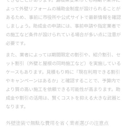
よって外壁リフォームの補助金制度が設けられることが
ク
あるため、事前に市役所や公式サイトで最新情報を確認
外壁塗装でコスパを重視した費用内訳の確
しましょう。助成金の申請には、事前申請や指定業者で
認
の施工など条件が設けられている場合が多い点に注意が
長持ちを目指す外壁塗装の施工ポイント
必要です。
外壁塗装の耐候性を高める施工方法の選び
また、業者によっては期間限定の割引や、紹介割引、セ
方
ット割引（外壁と屋根の同時施工など）を実施している
外壁塗装の塗料選択で長寿命を実現するコ
ケースもあります。見積もり時に「現在利用できる割引
ツ
やキャンペーンはあるか」と確認することで、予算内で
外壁塗装を長持ちさせる下地処理の重要性
より質の高い施工を依頼できる可能性が高まります。助
外壁塗装の塗り重ね回数と効果的な工程管
成金や割引の活用は、賢くコストを抑える大きな武器と
理
なります。
外壁塗装の施工品質を確保する業者の見極
め
外壁塗装で無駄な費用を省く業者選びの注意点