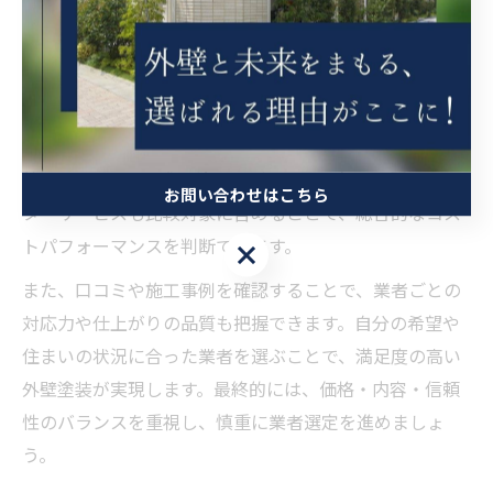
など複数の観点から検討することが大切です。島根県安
来市でも、地域密着型の業者と全国展開の業者でサービ
ス内容や価格に差が出ることがあります。
比較の流れとしては、まず2〜3社以上から現地調査付き
の見積もりを取り、それぞれの提案内容を一覧表などで
整理します。その際、塗料のグレードや保証期間、アフ
お問い合わせはこちら
ターサービスも比較対象に含めることで、総合的なコス
トパフォーマンスを判断できます。
お問い合わせはこちら
また、口コミや施工事例を確認することで、業者ごとの
対応力や仕上がりの品質も把握できます。自分の希望や
住まいの状況に合った業者を選ぶことで、満足度の高い
外壁塗装が実現します。最終的には、価格・内容・信頼
性のバランスを重視し、慎重に業者選定を進めましょ
う。