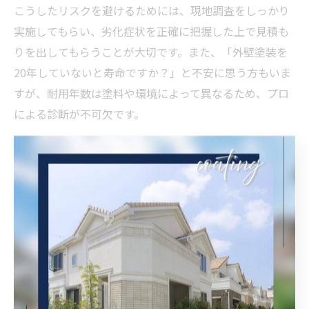
こうしたリスクを避けるためには、現地調査をしっかり
実施してもらい、劣化症状を正確に把握した上で見積も
りを出してもらうことが大切です。また、「外壁塗装を
20年していないと寿命ですか？」と不安に思う方もいま
すが、耐用年数は塗料や環境によって異なるため、プロ
による診断が不可欠です。
さらに、保証内容が明確でない場合、施工後の不具合時
に対応してもらえない可能性があります。見積書や契約
書に保証期間・対象範囲がしっかり記載されているか確
認し、納得できるまで説明を受けることが重要です。
複数業者で外壁塗装料金をしっかり比較する方法
外壁塗装の料金を比較する際は、単に見積金額だけでな
く、内訳や工事内容、提案された塗料の種類、施工実績