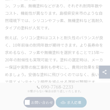
ン、フッ素、無機塗料などがあり、それぞれ耐用年数や
コスト、機能性が異なります。島根県安来市のような自
然環境下では、シリコンやフッ素、無機塗料など高耐久
タイプの塗料が人気です。
例えば、シリコン塗料はコストと耐久性のバランスが良
く、10年前後の耐用年数が期待できます。より長寿命を
求めるなら、フッ素や無機塗料を選択することで15年～
20年の耐候性も実現可能です。塗料の選定時は、メーカ
ー保証や実際の施工事例も参考にし、費用対効果を見極
めましょう。安価な塗料に飛びつくのではなく、長い目
で見てメンテナンス頻度を減らせる選択が賢明です。
090-7768-2233
※繋がらない場合は折り返しいたします。
外壁塗装を長持ちさせる下地処理の重要性
お問い合わせ
求人応募
外壁塗装の耐久性を大きく左右するのが下地処理です。