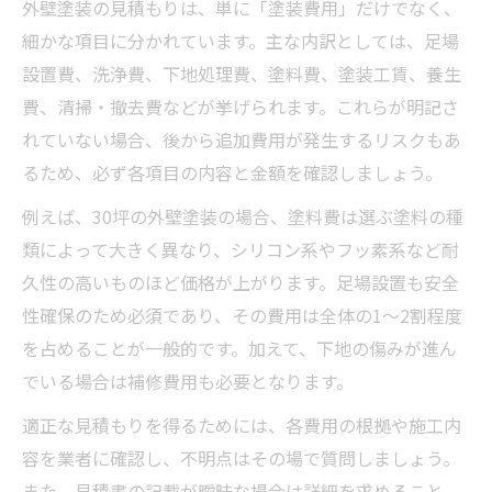
外壁塗装の見積もりは、単に「塗装費用」だけでなく、
細かな項目に分かれています。主な内訳としては、足場
設置費、洗浄費、下地処理費、塗料費、塗装工賃、養生
費、清掃・撤去費などが挙げられます。これらが明記さ
れていない場合、後から追加費用が発生するリスクもあ
るため、必ず各項目の内容と金額を確認しましょう。
例えば、30坪の外壁塗装の場合、塗料費は選ぶ塗料の種
類によって大きく異なり、シリコン系やフッ素系など耐
久性の高いものほど価格が上がります。足場設置も安全
性確保のため必須であり、その費用は全体の1〜2割程度
を占めることが一般的です。加えて、下地の傷みが進ん
でいる場合は補修費用も必要となります。
適正な見積もりを得るためには、各費用の根拠や施工内
容を業者に確認し、不明点はその場で質問しましょう。
また、見積書の記載が曖昧な場合は詳細を求めること