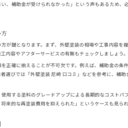
まい、補助金が受けられなかった」という声もあるため、
最新の外壁塗装費用と補助制度を解説
外壁塗装口コミから見る実践的な費用対策
外壁塗装の相場比較と賢い助成金活用術
い方
外壁塗装の助成金申請で押さえるべき点
い方が鍵となります。まず、外壁塗装の相場や工事内容を
施工内容やアフターサービスの有無もチェックしましょう
類を正確に揃えることが不可欠です。例えば、補助金の条
者選びでは「外壁塗装 尼崎 口コミ」などを参考に、補
、使用する塗料のグレードアップによる長期的なコストパ
、将来的な再塗装費用を抑えられた」というケースも見ら
例