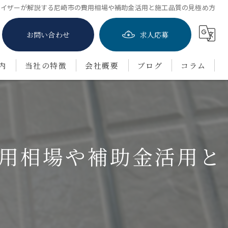
バイザーが解説する尼崎市の費用相場や補助金活用と施工品質の見極め方
お問い合わせ
求人応募
内
当社の特徴
会社概要
ブログ
コラム
屋根塗装
防水工事
用相場や補助金活用と
茨木市の外壁塗装
豊中市の外壁塗装
吹田市の外壁塗装