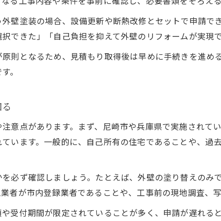
となる工事内容や条件を事前に確認し、必要書類をそろえ
外壁塗装の助成制度と申請手続きの流れ
う外壁塗装の場合、設備更新や断熱改修とセットで申請で
外壁塗装助成金の対象条件を詳しく解説
選択できた」「自己負担を抑えて外壁のリフォームが実現
外壁塗装助成制度の最新受付状況を確認
が原則となるため、見積もり取得後は早めに手続きを進め
口コミで分かる外壁塗装助成制度の実例
です。
外壁塗装の助成金活用で費用負担を軽減
塗装アドバイザーが比較する塗料選びのコツ
知る
外壁塗装で迷わない塗料の選び方と比較
や注意点があります。まず、尼崎市や兵庫県で実施されて
遮熱性や耐久性で選ぶ外壁塗装塗料の特徴
お問い合わせはこちら
お問い合わせはこちら
れています。一般的に、自己所有の住宅であることや、過
外壁塗装の塗料比較と口コミ評価のポイント
塗装アドバイザーが薦める外壁塗装塗料選び
かを必ず確認しましょう。たとえば、外壁の塗り替えのみ
コストと性能を両立する外壁塗装塗料の選定
工業者が市内登録業者であることや、工事前の現地調査、
この一記事で分かる外壁塗装と助成金の最新情報
順や受付期間が限定されていることが多く、申請が遅れる
外壁塗装の助成金情報と相場を総まとめ