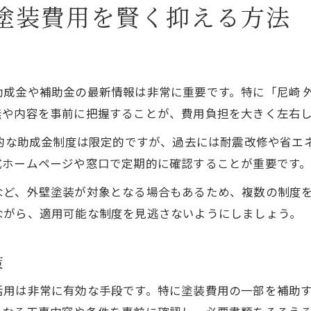
外壁塗装における施工品質の見極めポイント
塗装費用を賢く抑える方法
施工品質を左右する外壁塗装の重要工程
外壁塗装で差が出る職人技ダメ込みとは
外壁塗装の口コミに見る仕上がりの違い
成金や補助金の最新情報は非常に重要です。特に「尼崎 外
外壁塗装で失敗しない品質チェック方法
無や内容を事前に把握することが、費用負担を大きく左右
安心できる外壁塗装業者選びの基準とは
接的な助成金制度は限定的ですが、過去には耐震改修や省エ
尼崎で気になる外壁塗装の費用相場を徹底解説
式ホームページや窓口で定期的に確認することが重要です
外壁塗装の相場と費用内訳を分かりやすく解説
など、外壁塗装が対象となる場合もあるため、複数の制度
外壁塗装の平均費用と価格変動要因を分析
ながら、適用可能な制度を見逃さないようにしましょう。
口コミで見る外壁塗装の費用実例と相場感
外壁塗装相場を知って見積もりを賢く比較
策
外壁塗装費用を抑えるための交渉ポイント
活用は非常に有効な手段です。特に塗装費用の一部を補助
実際に活用できる外壁塗装助成制度とは