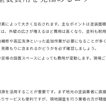
外壁塗装相場の調べ方と確認ポイント
堺市で一般的な外壁塗装の金額を解説
複数の外壁塗装業者から見積もる理由
要素によって大きく左右されます。主なポイントは塗装面
外壁塗装の費用比較で失敗しないコツ
には、外壁の広さが増えるほど費用は高くなり、塗料も耐
相場より高い外壁塗装見積もりの注意点
地補修や高圧洗浄といった追加作業が必要になることが多
助成金活用で外壁塗装費用を抑える秘訣
、見積もりに含まれるかどうかを必ず確認しましょう。
堺市の外壁塗装助成金制度の特徴
や足場の設置スペースによっても費用が変動します。現場
外壁塗装で利用できる補助金の調べ方
助成金を受けるための外壁塗装条件
外壁塗装費用を下げる補助活用の流れ
外壁塗装助成金と火災保険の違い
報源を活用することが重要です。まず地元の塗装業者に直
堺市の外壁塗装価格動向と見積もり比較
もりサービスも便利ですが、現地調査を行う業者の方が精
堺市の外壁塗装価格が変動する理由