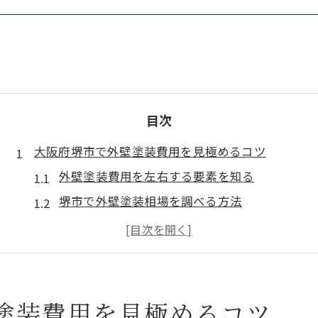
目次
大阪府堺市で外壁塗装費用を見極めるコツ
外壁塗装費用を左右する要素を知る
堺市で外壁塗装相場を調べる方法
見積もり時に確認すべき外壁塗装の項目
外壁塗装の相場感を持つメリットとは
大阪市との外壁塗装価格の違いを比較
外壁塗装の相場を知り賢く選ぶ方法とは
塗装費用を見極めるコツ