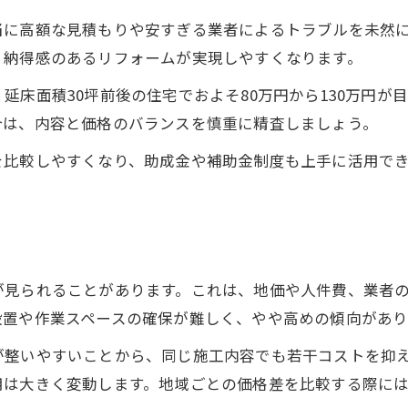
塗料選びで外壁塗装費用を最適化する方法
当に高額な見積もりや安すぎる業者によるトラブルを未然
外壁塗装の相見積もりで得する秘訣
、納得感のあるリフォームが実現しやすくなります。
外壁塗装の費用節約と失敗回避の関係
延床面積30坪前後の住宅でおよそ80万円から130万円が
合は、内容と価格のバランスを慎重に精査しましょう。
を比較しやすくなり、助成金や補助金制度も上手に活用で
が見られることがあります。これは、地価や人件費、業者
設置や作業スペースの確保が難しく、やや高めの傾向があり
が整いやすいことから、同じ施工内容でも若干コストを抑
用は大きく変動します。地域ごとの価格差を比較する際に