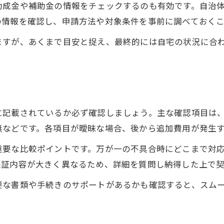
助成金や補助金の情報をチェックするのも有効です。自治
外壁塗装価格の最新トレンドをチェック
の情報を確認し、申請方法や対象条件を事前に調べておく
相場を踏まえた外壁塗装見積もり比較術
ますが、あくまで目安と捉え、最終的には自宅の状況に合
外壁塗装で追加費用が発生するケース
外壁塗装価格交渉で得するポイント
外壁塗装で後悔しないための注意点まとめ
目
外壁塗装の見積もりで注意したい点
に記載されているか必ず確認しましょう。主な確認項目は
安さだけで選ぶ外壁塗装のリスク
無などです。各項目が曖昧な場合、後から追加費用が発生
外壁塗装トラブルを防ぐチェックリスト
お問い合わせはこちら
お問い合わせはこちら
重要な比較ポイントです。万が一の不具合時にどこまで対
保証やアフターサービスの外壁塗装確認法
保証内容が大きく異なるため、詳細を質問し納得した上で
外壁塗装業者の信頼性を見抜くポイント
納得の外壁塗装を叶える費用節約術
要な書類や手続きのサポートがあるかも確認すると、スム
外壁塗装費用を抑えるための工夫
外壁塗装と屋根塗装の同時施工の利点