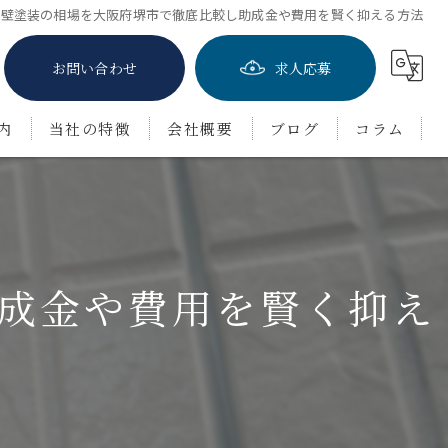
外壁塗装の相場を大阪府堺市で徹底比較し助成金や費用を賢く抑える方法
お問い合わせ
求人応募
内
当社の特徴
会社概要
ブログ
コラム
屋根塗装
防水工事
成金や費用を賢く抑え
茨木市の外壁塗装
豊中市の外壁塗装
吹田市の外壁塗装