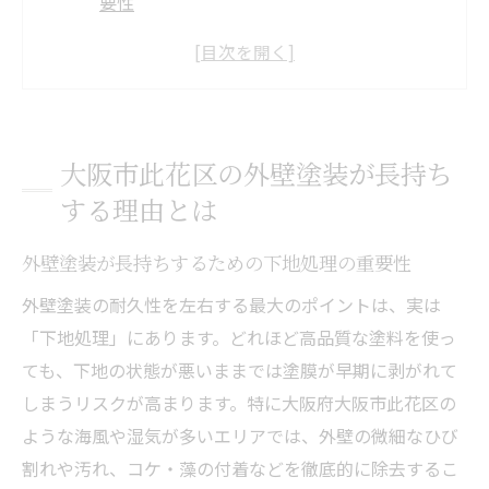
要性
此花区で必要な外壁塗装の耐久性とは何か
海風が強い地域で選ぶ外壁塗装の特徴
外壁塗装で防ぐ塩害と劣化のメカニズム解
説
大阪市此花区の外壁塗装が長持ち
外壁塗装の施工工程で差がつく耐用年数
する理由とは
耐久性重視なら外壁塗装の塗料選びがカギ
フッ素や無機塗料による外壁塗装の耐久性
外壁塗装が長持ちするための下地処理の重要性
比較
外壁塗装の耐久性を左右する最大のポイントは、実は
塩害対策として選ぶべき外壁塗装の種類
「下地処理」にあります。どれほど高品質な塗料を使っ
外壁塗装で重視すべき塗料の成分と特徴
ても、下地の状態が悪いままでは塗膜が早期に剥がれて
長持ちする外壁塗装に適した塗料選びのコ
しまうリスクが高まります。特に大阪府大阪市此花区の
ツ
ような海風や湿気が多いエリアでは、外壁の微細なひび
割れや汚れ、コケ・藻の付着などを徹底的に除去するこ
塗料のグレードが外壁塗装の寿命を左右す