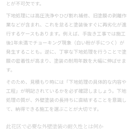
とが不可欠です。
る理由
塩害地域に強い外壁塗装の選定ポイント
下地処理には高圧洗浄やひび割れ補修、旧塗膜の剥離作
業などが含まれ、これを怠ると塗装後すぐに再劣化が進
塩害に強い外壁塗装の見極め方と対策法
行するケースもあります。例えば、手抜き工事では施工
外壁塗装で重視したい塩害耐性のポイント
後1年未満でチョーキング現象（白い粉が手につく）が
解説
発生することも。逆に、丁寧な下地処理を行うことで塗
湾岸エリア特有の外壁塗装劣化リスクと対
膜の密着性が高まり、塗装の耐用年数を大幅に伸ばせま
策
す。
外壁塗装を長持ちさせる塩害対策の工夫
そのため、見積もり時には「下地処理の具体的な内容や
外壁塗装の施工実績で見る塩害への対応力
工程」が明記されているかを必ず確認しましょう。下地
見積もりが妥当か見極める外壁塗装の知識
処理の質が、外壁塗装の長持ちに直結することを意識し
外壁塗装の見積もり金額が決まる仕組み解
て、納得できる施工を選ぶことが大切です。
説
高額な外壁塗装見積もりを冷静に判断する
此花区で必要な外壁塗装の耐久性とは何か
方法