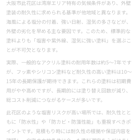
大阪市此花区は湾岸エリア特有の気候条件があり、外壁
外壁塗装で注意すべき見積もり内容のチェ
塗装の耐久性に求められる基準が他地域と異なります。
ック項目
海風による塩分の付着、強い日射、湿気の多さなどが、
塗装業者の説明が適正か比較する外壁塗装
外壁の劣化を早める主な要因です。このため、標準的な
の視点
塗料よりも「塩害や紫外線、湿気に強い塗料」を選ぶこ
外壁塗装の費用相場と適正価格の見分け方
とが不可欠となります。
補助金制度と外壁塗装の意外な関係を解説
実際、一般的なアクリル塗料の耐用年数は約5～7年です
外壁塗装単体では補助金対象外の理由を知
が、フッ素やシリコン塗料など耐久性の高い塗料は10～
る
15年の長期保護が期待できます。これらの塗料は初期費
省エネ改修と外壁塗装の補助金活用ポイン
用がやや高めですが、長期的には塗り替え回数が減り、
ト
総コスト削減につながるケースが多いです。
外壁塗装と補助金制度の最新動向をチェッ
此花区のような塩害リスクが高い場所では、耐久性とと
ク
もに「防水性」や「防カビ・防藻性能」も重視すべきポ
外壁塗装で補助金を効率的に活用するコツ
イントです。見積もり時には耐久性の根拠や保証内容を
補助金要件で変わる外壁塗装の工事計画