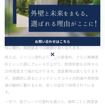
塗料のグレードが外壁塗装の寿命を左右する理由
外壁塗装の寿命を決定づける大きな要素が「塗料のグレ
ード」です。グレードとは、塗料の成分や配合比率、メ
ーカー独自の技術力などによって決まる品質の等級を指
します。高グレードの塗料ほど、耐久性・防汚性・耐候
お問い合わせはこちら
性に優れ、再塗装までの期間が長くなります。
お問い合わせはこちら
例えば、シリコン塗料よりもフッ素塗料、さらに無機塗
料といった順にグレードが上がり、耐用年数も10年から
20年程度まで幅が広がります。塗装費用は高くなります
が、長期的に見るとメンテナンスコストの削減や資産価
値の維持に繋がるため、多くの住宅で採用されていま
す。
一方で、低グレードの塗料を選ぶと、数年ごとに再塗装