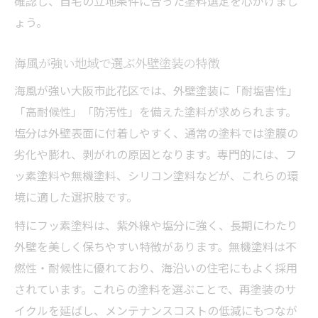
確認し、自宅の立地条件に合った塗料選定を心がけまし
ょう。
賢い外壁塗装で損を防ぐ此花区の実践法
外壁塗装で損をしないための実践チェック
海風が強い地域で選ぶ外壁塗装の特徴
リスト
海風が強い大阪市此花区では、外壁塗装に「耐塩害性」
見積もり内容を精査する外壁塗装のポイン
「高耐候性」「防汚性」を備えた塗料が求められます。
ト
塩分は外壁表面に付着しやすく、通常の塗料では塗膜の
外壁塗装の長期コストを抑える賢い選択方
劣化や膨れ、剥がれの原因となります。専門的には、フ
法
ッ素塗料や無機塗料、シリコン塗料などが、これらの環
業者選びで失敗しない外壁塗装の判断基準
境に適した選択肢です。
外壁塗装の耐久性と費用バランスを保つコ
特にフッ素塗料は、紫外線や塩分に強く、長期にわたり
ツ
外壁を美しく保ちやすい特徴があります。無機塗料は不
燃性・耐候性に優れており、海沿いの住宅にもよく採用
されています。これらの塗料を選ぶことで、再塗装のサ
イクルを延ばし、メンテナンスコストの低減にもつなが