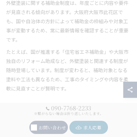
外壁塗装に関する補助金制度は、年度ごとに内容や要件
が見直される傾向があります。大阪府大阪市此花区で
も、国や自治体の方針によって補助金の枠組みや対象工
事が変動するため、常に最新情報を確認することが重要
です。
たとえば、国が推進する「住宅省エネ補助金」や大阪市
独自のリフォーム助成など、外壁塗装と関連する制度が
随時登場しています。制度が変わると、補助対象となる
塗料や工法も異なるため、工事のタイミングや内容を柔
軟に見直すことが賢明です。
外壁塗装で補助金を効率的に活用するコツ
090-7768-2233
※繋がらない場合は折り返しいたします。
外壁塗装で補助金を最大限に活用するには、まず「補助
金対象となる工事内容」をしっかり把握し、見積もり段
お問い合わせ
求人応募
階から補助金申請を見越した計画を立てることが重要で