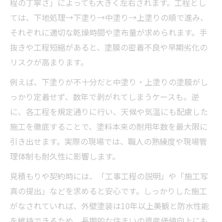
程の丁寧さ」によっても大きく左右されます。工程とし
ては、下地処理→下塗り→中塗り→上塗りの順で進み、
それぞれに適切な乾燥時間や塗布量が求められます。手
抜きや工程短縮があると、塗膜の密着不良や早期劣化の
リスクが高まります。
例えば、下塗りが不十分だと中塗り・上塗りの塗膜がし
っかり定着せず、数年で剥がれてしまうケースも。逆
に、各工程を規定通りに行い、天候や気温にも配慮した
施工を徹底することで、塗料本来の耐用年数を最大限に
引き出せます。実際の現場では、職人の熟練度や現場管
理体制も耐久性に影響します。
見積もりや契約時には、「工事工程の説明」や「施工写
真の提出」などを求めると安心です。しっかりした施工
がなされていれば、外壁塗装は10年以上美観と防水性能
を維持できるため、長期的な住まいの資産価値向上にも