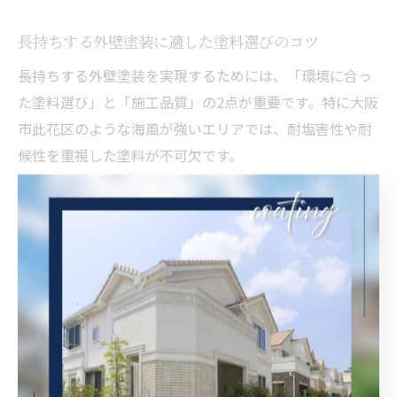
長持ちする外壁塗装に適した塗料選びのコツ
長持ちする外壁塗装を実現するためには、「環境に合っ
た塗料選び」と「施工品質」の2点が重要です。特に大阪
市此花区のような海風が強いエリアでは、耐塩害性や耐
候性を重視した塗料が不可欠です。
具体的な選び方のコツとして、まずは塗料のグレードや
メーカーの実績、過去の施工事例を確認しましょう。次
に、下地処理の内容や塗装回数など、見積もりの内訳を
細かくチェックすることも欠かせません。
また、補助金の有無や保証内容も比較ポイントです。失
敗例としては、価格だけで選んだ結果、数年で再塗装が
必要になったというケースもあります。塗料の性能だけ
でなく、信頼できる業者選びも長持ちの秘訣です。